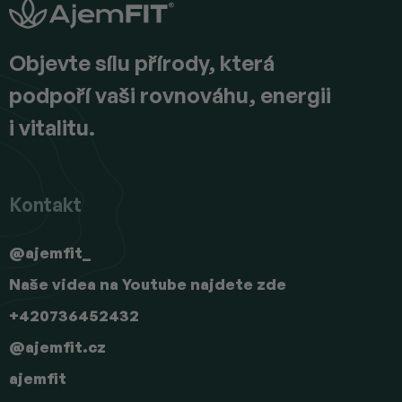
a
t
í
Objevte sílu přírody, která
podpoří vaši rovnováhu, energii
i vitalitu.
Kontakt
@ajemfit_
Naše videa na Youtube najdete zde
+420736452432
@ajemfit.cz
ajemfit