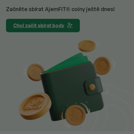
Začněte sbírat AjemFIT® coiny ještě dnes!
Chci začít sbírat body