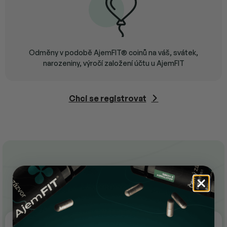
Odměny v podobě AjemFIT® coinů na váš, svátek,
narozeniny, výročí založení účtu u AjemFIT
Chci se registrovat
Jak to celé funguje?
1. Nakupuj