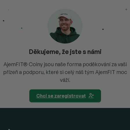
Děkujeme, že jste s námi
AjemFIT® Coiny jsou naše forma poděkování za vaši
přízeň a podporu, které si celý náš tým AjemFIT moc
váží.
Chci se zaregistrovat
Z
á
p