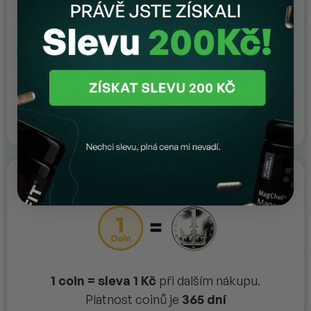
Za každých
40 Kč
hodnoty objednávky
obdržíte 1 AjemFIT® Coin
2. Sbírej
1 coin = sleva 1 Kč
při dalším nákupu.
Platnost coinů je
365 dní