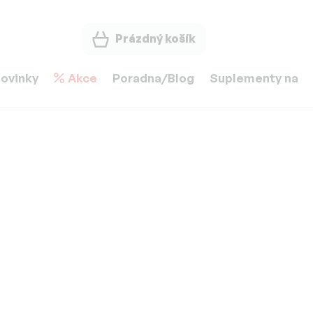
Prázdný košík
ovinky
Akce
Poradna/Blog
Suplementy na m
Zvolte variantu
Možnosti doručení
at do košíku