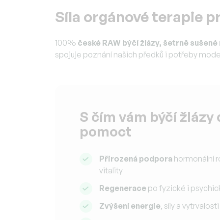
Síla orgánové terapie 
100%
české RAW býčí žlázy, šetrně sušené
Síla orgánové terapie pro moderní výk
spojuje poznání našich předků i potřeby moder
S čím vám býčí žlázy
pomoct
Přirozená podpora
hormonální 
vitality
Regenerace
po fyzické i psychic
Zvýšení energie
, síly a vytrvalosti