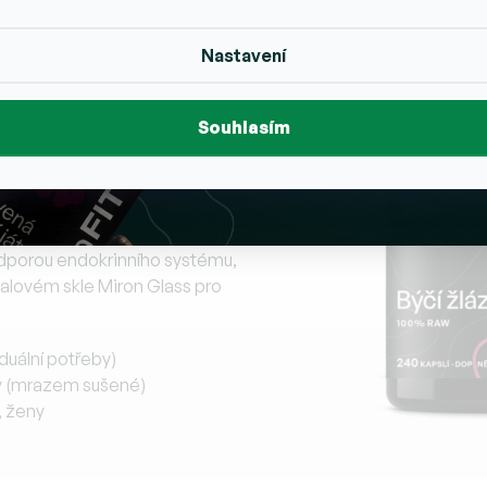
 výkon a libido
Nastavení
ctivě sestaveným produktem
rá má v tradiční medicíně a
Souhlasím
ký původ, šetrné sušení
, enzymů, vitamínů a minerálů
o doplněk v sobě spojuje
ky na funkční výživu
monální rovnováhu a vitalitu.
odporou endokrinního systému,
ialovém skle Miron Glass pro
iduální potřeby)
y (mrazem sušené)
, ženy