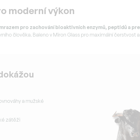
pro moderní výkon
 mrazem pro zachování bioaktivních enzymů, peptidů a pr
on
ního člověka. Baleno v Miron Glass pro maximální čerstvost a
 dokážou
rovnováhy a mužské
ké zátěži