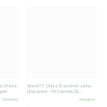
zí Srdce
AjemFIT Olej z Žraločích Jater
pslí
(Squalen) - 90 tobolek (S
Vitamínem D3)
Skladem
Skladem
Průměrné