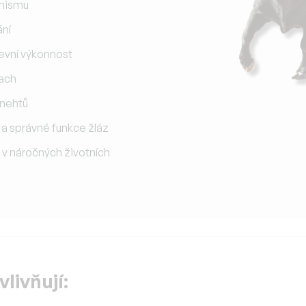
anismu
ání
evní výkonnost
lach
a nehtů
a správné funkce žláz
v náročných životních
vlivňují: