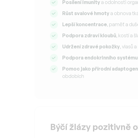
Posílení imunity
a odolnosti org
Růst svalové hmoty
a obnova tk
Lepší koncentrace
, paměť a duš
Podpora zdraví kloubů
, kostí a š
Udržení zdravé pokožky
, vlasů 
Podpora endokrinního systému
Pomoc jako přírodní adaptogen
obdobích
Býčí žlázy pozitivně o