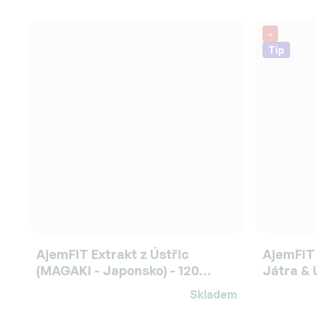
-
Tip
AjemFIT Extrakt z Ústřic
AjemFIT 
(MAGAKI - Japonsko) - 120
Játra & Ú
kapslí (36g)
Skladem
Průměrné
Průměrné