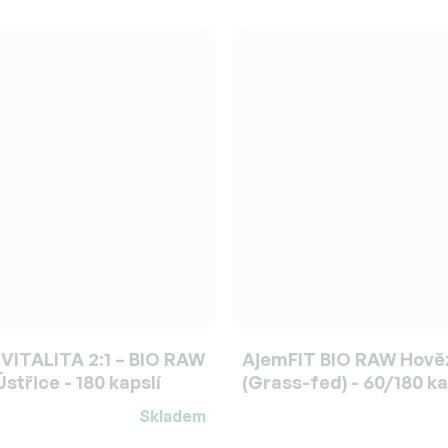
VITALITA 2:1 – BIO RAW
AjemFIT BIO RAW Hově
střice - 180 kapslí
(Grass-fed) - 60/180 ka
Skladem
Průměrné