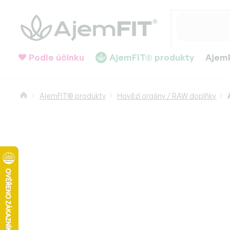
Přejít
na
obsah
Podle účinku
AjemFIT® produkty
AjemF
Domů
AjemFIT® produkty
Hovězí orgány / RAW doplňky
AjemFIT RAW Býčí Žlázy (Gra