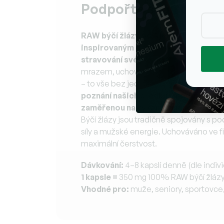
Podpořte svou energii,
RAW býčí žlázy od AjemFiT jsou po
inspirovaným orgánovou výživou, kte
stravování své
pevné místo
.
100% čes
mrazem, uchování bioaktivních peptidů
– to vše bez jediné stopy chemie.
Tent
poznání našich předků i moderní náro
zaměřenou na výkon, regeneraci, hor
Býčí žlázy jsou tradičně spojovány s p
síly a mužské energie. Uchováváno ve f
maximální čerstvost.
Dávkování:
4–8 kapslí denně (dle indiv
1 kapsle =
350 mg 100% RAW býčí žláz
Vhodné pro:
muže, seniory, sportovce