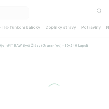
IT® funkční balíčky
Doplňky stravy
Potraviny
N
AjemFIT RAW Býčí Žlázy (Grass-fed) - 80/240 kapslí
ss-fed) - 80/240 kapslí
od
899 Kč
Měrná
Zvolte variantu
cena:
Můžeme doručit do:
Přid