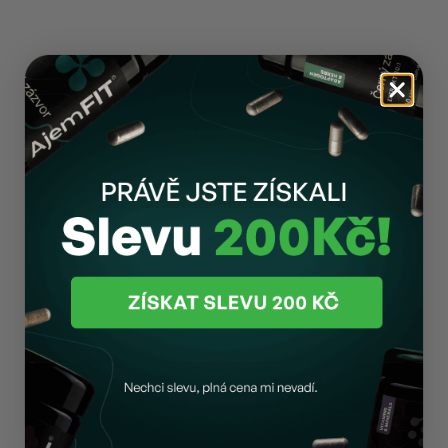
Maximální biologická vstřebatelnost
Vybíráme organické a chelátové vazby (např. hořčíkový
komplex), které tělo dokáže okamžitě využít.
🛡️
Nulový obsah balastních látek
Zásadně nepřidáváme stearan hořečnatý, oxid
křemičitý, konzervanty, plnidla ani umělá barviva.
🇨🇿
Vlastní poctivá kompletace
Nejsme pouhým přeposílatelem cizího zboží. Celý
proces od vážení po kapslování probíhá u nás v ČR.