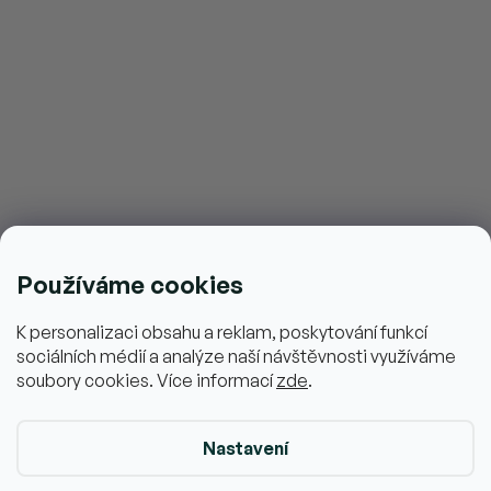
info
@
ajemfit.cz
Vše o nákupu
Společnost
Používáme cookies
K personalizaci obsahu a reklam, poskytování funkcí
sociálních médií a analýze naší návštěvnosti využíváme
soubory cookies. Více informací
zde
.
Nastavení