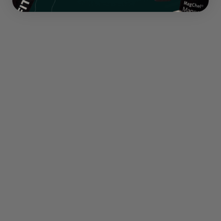
Dokonalá buněčná výživa: Proč na
formě mikroživin záleží
V moderním světě plném průmyslově zpracovaných
potravin a vyčerpané půdy je stále těžší získat
optimální množství vitamínů a minerálních látek ze
standardní stravy. V AjemFIT k tomuto problému
přistupujeme bez kompromisů. Levné anorganické soli
(jako jsou oxidy), které běžně najdete v lékárnách, tělo
nedokáže efektivně vstřebat a často jen zatěžují
trávení. My vybíráme výhradně špičkové organické,
rostlinné a chelátové vazby prvků, které lidský
organismus přirozeně identifikuje a okamžitě využije na
maximum.
Přírodní B-Komplex z klíčků quinoy:
Zapomeňte
na syntetické vitamíny skupiny B. Využíváme