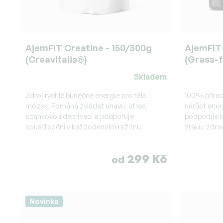
AjemFIT Creatine - 150/300g
AjemFIT 
(Creavitalis®)
(Grass-f
Skladem
Průměrné
Průměrné
hodnocení
hodnocen
Zdroj rychlé buněčné energie pro tělo i
100% přírod
produktu
mozek. Pomáhá zvládat únavu, stres,
produktu
nárůst ener
spánkovou deprivaci a podporuje
podporuje k
je
je
soustředění v každodenním režimu.
zraku, zdra
5,0
4,7
z
z
5
5
299 Kč
od
hvězdiček.
hvězdiček
Novinka