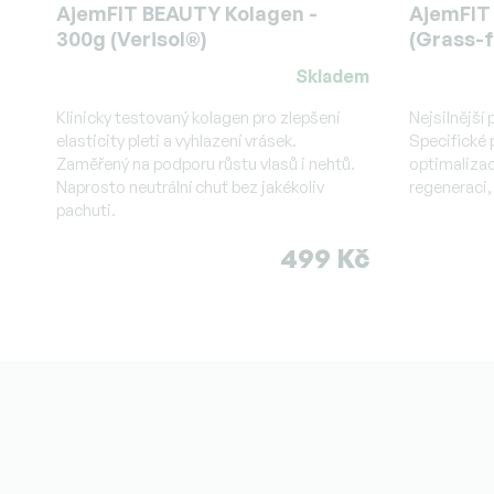
AjemFIT BEAUTY Kolagen -
AjemFIT 
300g (Verisol®)
(Grass-f
Skladem
Průměrné
Průměrné
hodnocení
hodnocen
Klinicky testovaný kolagen pro zlepšení
Nejsilnější
produktu
elasticity pleti a vyhlazení vrásek.
produktu
Specifické 
Zaměřený na podporu růstu vlasů i nehtů.
optimalizac
je
je
Naprosto neutrální chuť bez jakékoliv
regeneraci, 
5,0
4,5
pachuti.
z
z
5
5
499 Kč
hvězdiček.
hvězdiček