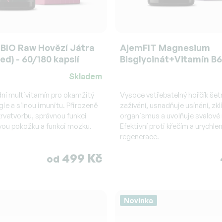
BIO Raw Hovězí Játra
AjemFIT Magnesium
ed) - 60/180 kapslí
Bisglycinát+Vitamín B6
(MagChel®) - 90 kapslí
Skladem
Průměrné
í
hodnocení
ní multivitamín pro okamžitý
Vysoce vstřebatelný hořčík šet
gie a silnou imunitu. Přirozeně
produktu
zažívání, usnadňuje usínání, zkl
rvetvorbu, správnou funkci
organismus a uvolňuje svalové 
je
vou pokožku a funkci mozku.
Efektivní proti křečím a urychlen
4,9
regenerace.
z
5
499 Kč
od
.
hvězdiček.
Novinka