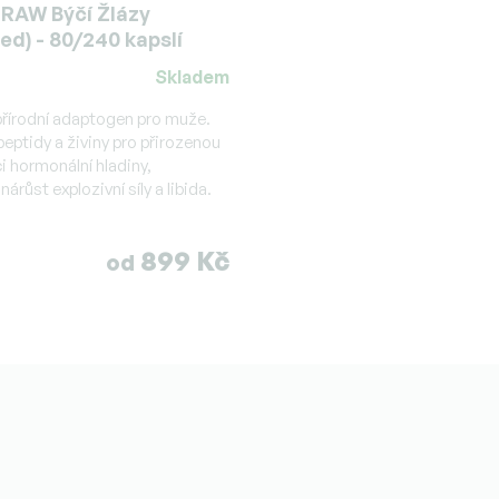
RAW Býčí Žlázy
ed) - 80/240 kapslí
Skladem
í
 přírodní adaptogen pro muže.
peptidy a živiny pro přirozenou
i hormonální hladiny,
nárůst explozivní síly a libida.
899 Kč
od
.