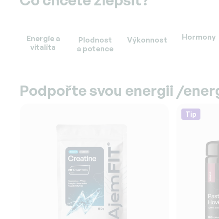
Hormony
Energie a
Plodnost
Výkonnost
vitalita
a potence
Podpořte svou energii /energ
Tip