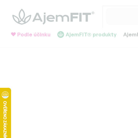
Přejít
na
obsah
Podle účinku
AjemFIT® produkty
AjemF