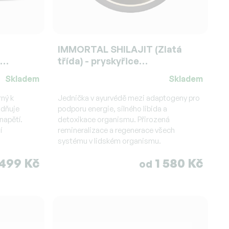
IMMORTAL SHILAJIT (Zlatá
třída) - pryskyřice
15g/30g/100g/333g
Skladem
Skladem
Průměrné
hodnocení
rný k
Jednička v ayurvédě mezi adaptogeny pro
idňuje
produktu
podporu energie, silného libida a
napětí.
detoxikace organismu. Přirozená
je
í
remineralizace a regenerace všech
4,4
systému v lidském organismu.
z
5
499 Kč
1 580 Kč
od
hvězdiček.