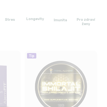
Longevity
Stres
Pro zdraví
Imunita
ženy
Tip