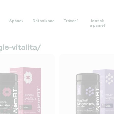
Spánek
Detoxikace
Trávení
Mozek
a paměť
ie-vitalita/