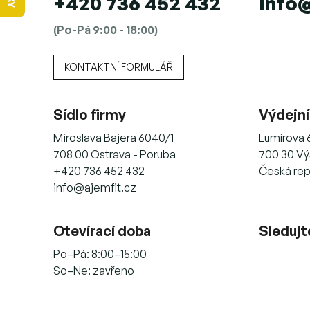
+420 736 452 432
info
(Po-Pá 9:00 - 18:00)
KONTAKTNÍ FORMULÁŘ
Sídlo firmy
Výdejní
Miroslava Bajera 6040/1
Lumírova 
708 00 Ostrava - Poruba
700 30 Vý
+420 736 452 432
Česká rep
info@ajemfit.cz
Otevírací doba
Sledujt
Po–Pá: 8:00–15:00
So–Ne: zavřeno