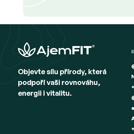
Z
á
p
a
t
Objevte sílu přírody, která
í
podpoří vaši rovnováhu,
energii i vitalitu.