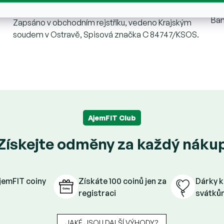
DIČ: CZ09904891
SW
Ba
Zapsáno v obchodním rejstříku, vedeno Krajským
soudem v Ostravě, Spisová značka C 84747/KSOS.
AjemFIT Club
Získejte odměny za každý náku
AjemFIT coiny
Získáte 100 coinů jen za
Dárky k
registraci
svátků
JAKÉ JSOU DALŠÍ VÝHODY?