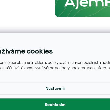
užíváme cookies
Reklamace a vrácení zboží
onalizaci obsahu a reklam, poskytování funkcí sociálních médií
e naší návštěvnosti využíváme soubory cookies. Více informa
B
Nastavení
Čís
Souhlasím
IČ: 09904891
IBA