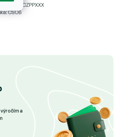
IFT: CSOBCZPPXXX
nka: ČSOB
p
 výročím a
m