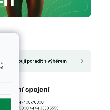
Potřebuji poradit s výběrem
 a
cí
ankovní spojení
lo účtu: 297474089/0300
N: CZ12 1111 0000 4444 3333 5555