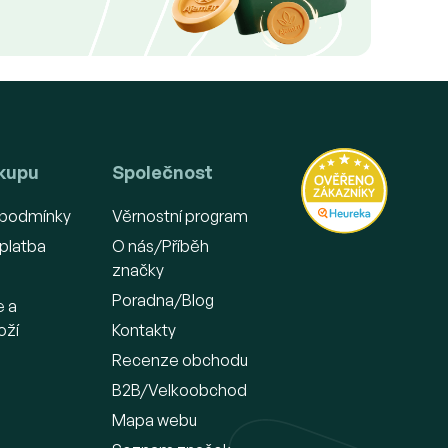
ákupu
Společnost
 podmínky
Věrnostní program
platba
O nás/Příběh
značky
Poradna/Blog
e a
oží
Kontakty
Recenze obchodu
B2B/Velkoobchod
Mapa webu