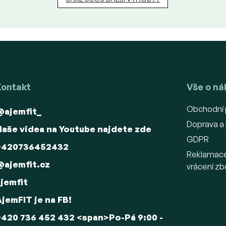
Kontakt
Vše o n
Obchodní
@ajemfit_
Doprava a 
Naše videa na Youtube najdete zde
GDPR
+420736452432
Reklamac
@ajemfit.cz
vrácení zb
ajemfit
AjemFIT je na FB!
+420 736 452 432 <span>Po-Pá 9:00 -