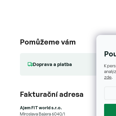
Pomůžeme vám
Po
Doprava a platba
K pers
analýz
zde
.
Fakturační adresa
Ajem FiT world s.r.o.
Miroslava Bajera 6040/1