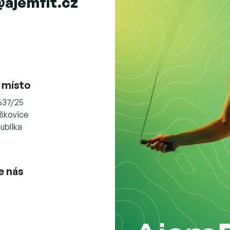
@ajemfit.cz
 místo
637/25
škovice
ublika
e nás