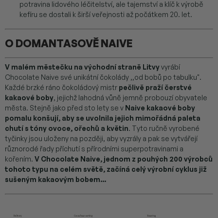
potravina lidového léčitelství, ale tajemství a klíč k výrobě
kefíru se dostali k širší veřejnosti až počátkem 20. let.
O DOMANTASOVĚ NAIVE
V malém městečku na východní straně Litvy
vyrábí
Chocolate Naive své unikátní čokolády ,,od bobů po tabulku".
Každé brzké ráno čokoládový mistr
pečlivě praží čerstvé
kakaové boby
, jejichž lahodná vůně jemně probouzí obyvatele
města. Stejně jako před sto lety se v
Naive kakaové boby
pomalu konšují, aby se uvolnila jejich mimořádná paleta
chutí s tóny ovoce, ořechů a květin
. Tyto ručně vyrobené
tyčinky jsou uloženy na později, aby vyzrály a pak se vytvářejí
různorodé řady příchutí s přírodními superpotravinami a
kořením.
V Chocolate Naive, jednom z pouhých 200 výrobců
tohoto typu na celém světě, začíná celý výrobní cyklus již
sušeným kakaovým bobem...