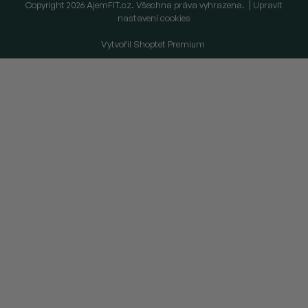
Copyright 2026
AjemFIT.cz
. Všechna práva vyhrazena.
Upravit
nastavení cookies
Vytvořil Shoptet Premium