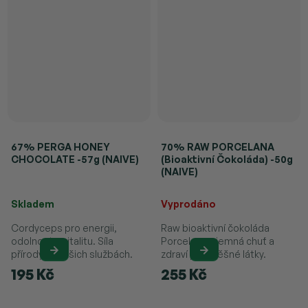
67% PERGA HONEY
70% RAW PORCELANA
CHOCOLATE -57g (NAIVE)
(Bioaktivní Čokoláda) -50g
(NAIVE)
Průměrné hodnocení produktu je 5,0 z 5 hvězdiček.
Průměrné hodnocení produktu je 
Skladem
Vyprodáno
Cordyceps pro energii,
Raw bioaktivní čokoláda
odolnost a vitalitu. Síla
Porcelana – jemná chuť a
přírody ve vašich službách.
zdraví prospěšné látky.
195 Kč
255 Kč