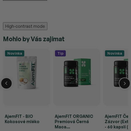
High-contrast mode
Mohlo by Vás zajímat
Novinka
Tip
Novinka
AjemFIT - BIO
AjemFIT ORGANIC
AjemFIT Čer
Kokosové mléko
Premiová Černá
Zázvor (Extr
Maca
- 60 kapslí (