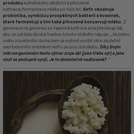
produktu
kulinářského dědictví a přirozené
kultivace/fermentace mléka po tisíc let.
Kefír obsahuje
probiotika, symbiózu prospěšných bakterií a kvasinek,
které fermentují a tím také přirozeně konzervují mléko
. Z
generace na generaci se tajemná kefírová zrna předávají dál,
aby se udržela dlouhá tradice tohoto vitálního nápoje.
,,Ve jménu
svého inovativního ducha jsem se rozhodl vyrobit něco skutečně
neortodoxního smícháním kefíru se svou čokoládou.
Díky živým
mikroorganismům tento výtvor zraje dál (jako třeba sýr) a jeho
chuť se postupně vyvíjí. Je to dostatečně nadčasové?´´