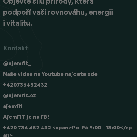
Objevte sílu přírody, která
podpoří vaši rovnováhu, energii
i vitalitu.
Kontakt
@ajemfit_
Naše videa na Youtube najdete zde
+420736452432
@ajemfit.cz
ajemfit
AjemFIT je na FB!
+420 736 452 432 <span>Po-Pá 9:00 - 18:00</sp
an>