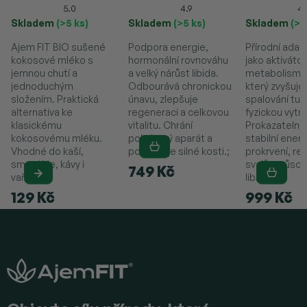
(Želatinizovaná) – 90
5.0
4.9
4.
kapslí (67,5g)
Skladem
(>5 ks)
Skladem
(>5 ks)
Skladem
(>5
Ajem FIT BIO sušené
Podpora energie,
Přírodní ada
kokosové mléko s
hormonální rovnováhu
jako aktivátor
jemnou chutí a
a velký nárůst libida.
metabolismu
jednoduchým
Odbourává chronickou
který zvyšuje
složením. Praktická
únavu, zlepšuje
spalování tuk
alternativa ke
regeneraci a celkovou
fyzickou vytrv
klasickému
vitalitu. Chrání
Prokazatelně
kokosovému mléku.
pohybový aparát a
stabilní energi
Vhodné do kaší,
podporuje silné kosti.;
prokrvení, re
smoothie, kávy i
svalů a působ
749 Kč
vaření.
libido.
129 Kč
999 Kč
Z
á
p
a
t
í