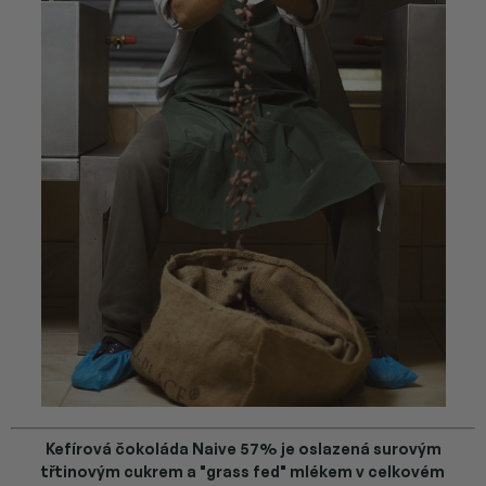
Kefírová čokoláda Naive 57% je oslazená surovým
třtinovým cukrem a "grass fed" mlékem v celkovém