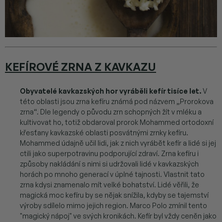
KEFÍROVÉ ZRNA Z KAVKAZU
Obyvatelé kavkazských hor vyráběli kefír tisíce let.
V
této oblasti jsou zrna kefíru známá pod názvem „Prorokova
zrna“. Dle legendy o původu zrn schopných žít v mléku a
kultivovat ho, totiž obdaroval prorok Mohammed ortodoxní
křesťany kavkazské oblasti posvátnými zrnky kefíru.
Mohammed údajně učil lidi, jak z nich vyrábět kefír a lidé si jej
ctili jako superpotravinu podporující zdraví. Zrna kefíru i
způsoby nakládání s nimi si udržovali lidé v kavkazských
horách po mnoho generací v úplné tajnosti. Vlastnit tato
zrna kdysi znamenalo mít velké bohatství. Lidé věřili, že
magická moc kefíru by se nějak snížila, kdyby se tajemství
výroby sdílelo mimo jejich region. Marco Polo zmínil tento
"magický nápoj" ve svých kronikách. Kefír byl vždy ceněn jako