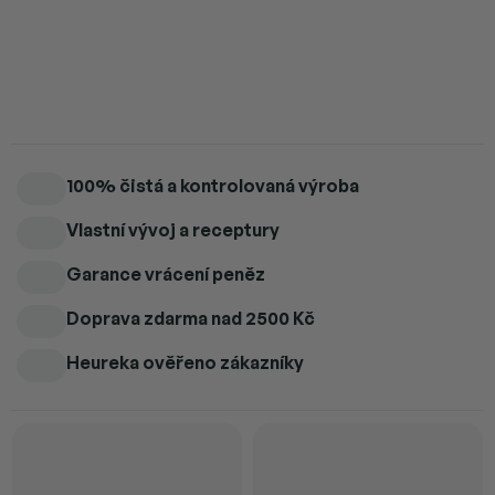
Kefírová darkmilk čokoláda – lahodná kombinace jemnosti a
kyselkavé chuti.
Detailní informace
100% čistá a kontrolovaná výroba
Vlastní vývoj a receptury
Garance vrácení peněz
Doprava zdarma
nad 2500 Kč
Heureka ověřeno zákazníky