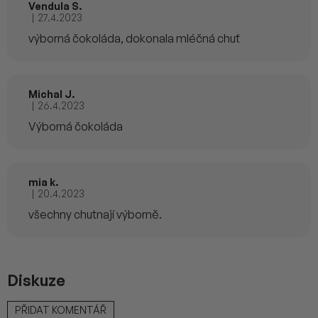
Vendula S.
|
27.4.2023
Hodnocení produktu je 5 z 5 hvězdiček.
výborná čokoláda, dokonala mléčná chuť
Michal J.
|
26.4.2023
Hodnocení produktu je 5 z 5 hvězdiček.
Výborná čokoláda
mia k.
|
20.4.2023
Hodnocení produktu je 5 z 5 hvězdiček.
všechny chutnají výborně.
Diskuze
PŘIDAT KOMENTÁŘ