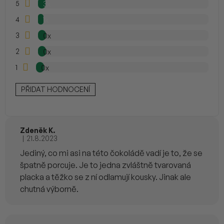
5
3x
e
5
hvězdiček.
n
4
1x
í
3
0x
2
0x
1
0x
PŘIDAT HODNOCENÍ
Zdeněk K.
|
21.8.2023
Hodnocení produktu je 4 z 5 hvězdiček.
Jediný, co mi asi na této čokoládě vadí je to, že se
špatně porcuje. Je to jedna zvláštně tvarovaná
placka a těžko se z ní odlamují kousky. Jinak ale
chutná výborně.