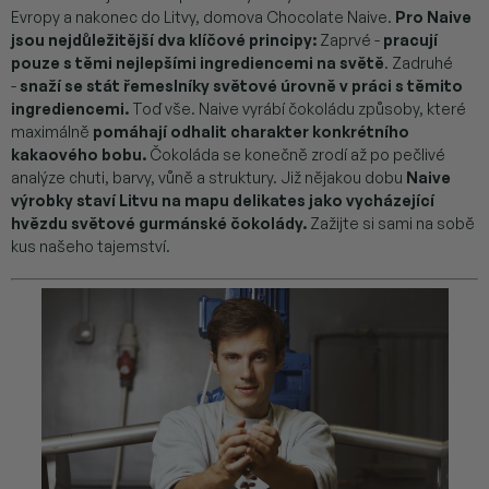
Evropy a nakonec do Litvy, domova Chocolate Naive.
Pro Naive
jsou nejdůležitější dva klíčové principy:
Zaprvé -
pracují
pouze s těmi nejlepšími ingrediencemi na světě
. Zadruhé
-
snaží se stát řemeslníky světové úrovně v práci s těmito
ingrediencemi.
Toď vše. Naive vyrábí čokoládu způsoby, které
maximálně
pomáhají odhalit charakter konkrétního
kakaového bobu.
Čokoláda se konečně zrodí až po pečlivé
analýze chuti, barvy, vůně a struktury. Již nějakou dobu
Naive
výrobky staví Litvu na mapu delikates jako vycházející
hvězdu světové gurmánské čokolády.
Zažijte si sami na sobě
kus našeho tajemství.