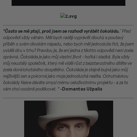
"Často se mě ptají, proč jsem se rozhodl vyrábět čokoládu.
" Před
odpovědí vždy váhám. Měl bych raději vyprávět dlouhý a poutavý
příběh o svém divokém nápadu, nebo bych měl jednoduše říct, že jsem
uviděl díru v trhu? Pravdou je, že ani jedna z těchto odpovědí není zcela
správná. Čokoláda je jako můj vlastní život - hořká i sladká. Byla vždy
můj neustálý společník, který mě viděl růst z bezstarostného dítěte ve
zcela donkichotského dospělého. Čokoláda je stejně bujná jako můj
nejživější sen a pokorná jako moje jednoduchá realita. Ochutnávkou
čokolády Naive dáváte smysl mému celoživotnímu projektu - a za to
vám chci osobně poděkovat. “
-Domantas Užpalis