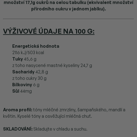
množství 17,1g cukrů na celou tabulku (ekvivalent množství
přírodního cukru v jednom jablku).
VÝŽIVOVÉ ÚDAJE NA 100 G
:
Energetická hodnota
2116 kJ/503 kcal
Tuky
45,6 g
z toho nasycené mastné kyseliny 24,7 g
Sacharidy
42,8 g
z toho cukry 30 g
Bílkoviny
6 g
Sůl
44mg
Aroma profil:
tóny mléčné zmrzliny, šampaňského, mandlí a
květin. Kyselé tóny a osvěžující mléčná chuť.
SKLADOVÁNÍ:
Skladujte v chladu a suchu.