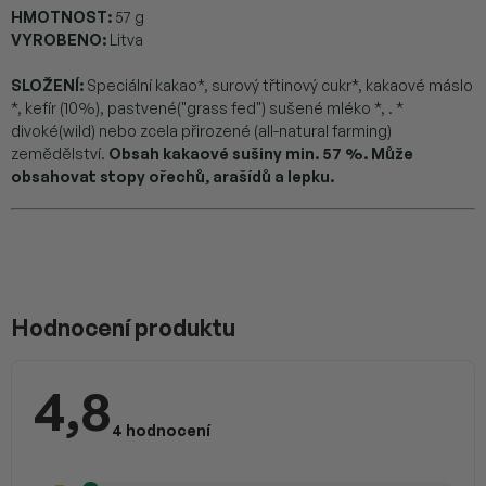
HMOTNOST:
57 g
VYROBENO:
Litva
SLOŽENÍ:
Speciální kakao*, surový třtinový cukr*, kakaové máslo
*, kefír (10%), pastvené("grass fed") sušené mléko *, . *
divoké(wild) nebo zcela přirozené (all-natural farming)
zemědělství.
Obsah kakaové sušiny min. 57 %. Může
obsahovat stopy ořechů, arašídů a lepku.
V
ý
p
Hodnocení produktu
i
s
h
4,8
o
Průměrné
d
hodnocení
4 hodnocení
n
produktu
je
o
4,8
c
z