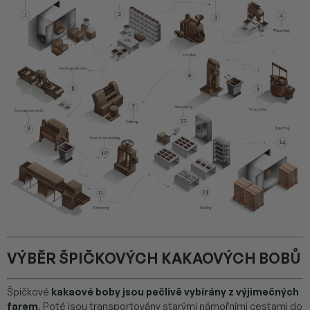
VÝBĚR ŠPIČKOVÝCH KAKAOVÝCH BOBŮ
Špičkové
kakaové boby jsou pečlivě vybírány z výjimečných
farem
. Poté jsou transportovány starými námořními cestami do