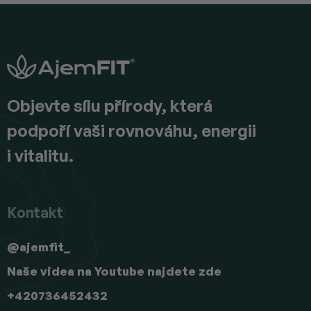
Z
á
p
a
t
í
Objevte sílu přírody, která
podpoří vaši rovnováhu, energii
i vitalitu.
Kontakt
@ajemfit_
Naše videa na Youtube najdete zde
+420736452432