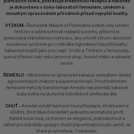
plantážích světa, pokračuje kreativitou receptů a nakonec
je dokončeno v čoko-laboratoři řemeslem, uměním a
moudrým zpracováním přírodních přísad nejvyšší kvality.
VÝZKUM -
Řemeslník Maison of Pontedera ovládá celý výrobní
řetězec a vybírá světově nejlepší suroviny, přičemž je
zpracovává starodávnou metodou, aby vytvořil výtvory absolutní
excelence vyrobené jen z několika ingrediencí nejvyšší kvality:
kakaových bobů (jako jsou např. Criollo a Trinitario z Venezuely),
surový třtinový cukr nebo javorový sirup, horské mléko a vybrané
ovoce.
ŘEMESLO -
Mistrovství ve zpracování kakaa je výsledkem dekád
agronomických znalostí a experimentování. Prostřednictvím
řemeslné metody transformuje Amedei nejvzácnější kakaové
boby světa na skutečná čokoládová umělecká díla.
CHUŤ -
Amedei vytváří harmonii mezi přísadami, strukturami a
vůněmi, čímž dává čokoládám jedinečný aromatický profil.
Italské know-how, ve kterém se elegance, jednoduchost a
vášeň pro čokoládu spojují v chutě připomínající kouzlo země, ve
které je vytvořena: Toskánsko.