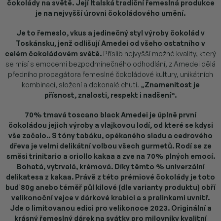
čokolády na světě. Její Italská tradiční řemeslná produkce
je na nejvyšší úrovni čokoládového umění.
Je to řemeslo, vkus a jedinečný styl výroby čokolád v
Toskánsku, jenž odlišují Amedei od všeho ostatního v
celém čokoládovém světě.
Příslib nejvyšší možné kvality, který
se mísí s emocemi bezpodmínečného odhodlání, z Amedei dělá
předního propagátora řemeslné čokoládové kultury, unikátních
kombinací, složení a dokonalé chuti.
„Znamenitost je
přísnost, znalosti, respekt i nadšení“.
70% tmavá toscano black Amedei je úplně první
čokoládou jejich výroby a vlajkovou lodí, od které se kdysi
vše začalo..
S tóny tabáku, opékaného sladu a cedrového
dřeva je velmi delikátní volbou všech gurmetů. Rodí se ze
směsi trinitario a criollo kakaa a zve na 70% plných emocí.
Bohatá, vytrvalá, krémová. Díky těmto % univerzální
delikatesa z kakaa.
Právě z této prémiové čokolády je toto
buď 80g anebo téměř půl kilové (dle varianty produktu) obří
velikonoční vejce v dárkové krabici a s pralinkami uvnitř.
Jde o limitovanou edici pro velikonoce 2023. Originální a
krásný řemeslný dárek na svátky pro milovníky kvalitní