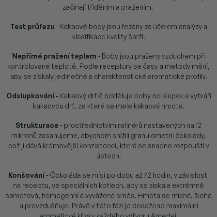
začínají tříděním a pražením.
Test průřezu
- Kakaové boby jsou řezány za účelem analýzy a
klasifikace kvality šarží.
Nepřímé pražení teplem
- Boby jsou praženy vzduchem při
kontrolované teplotě. Podle receptury se časy a metody mění,
aby se získaly jedinečné a charakteristické aromatické profily.
Odslupkování -
Kakaový drtič odděluje boby od slupek a vytváří
kakaovou drť, ze které se mele kakaová hmota.
Strukturace
- prostřednictvím rafinérů nastavených na 12
mikronů zasahujeme, abychom snížili granulometrii čokolády,
což jí dává krémovější konzistenci, která se snadno rozpouští v
ústech.
Konšování
- Čokoláda se mísí po dobu až 72 hodin, v závislosti
na receptu, ve speciálních kotlech, aby se získala extrémně
sametová, homogenní a vyvážená směs. Hmota se míchá, šlehá
a provzdušňuje. Právě v této fázi je dosaženo maximální
aromatické křivky každého výtvoru Amedei.