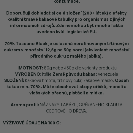
konzumace.
Doporučuji dohledat si celé složení (200+ látek) a efekty
kvalitní tmavé kakaové tabulky pro organismus z jiných
informačních zdrojů. Zde nemohou být mnohá fakta
uvedena kvůli legislativě EU.
70% Toscano Black je oslazená nerafinovaným třtinovým
cukrem v množství 12,5g na 50g porci (ekvivalent množství
přírodního cukru z malého jablka).
HMOTNOST:
80g nebo 450g dle varianty produktu
VYROBENO:
Itálie
Země původu kakaa:
Venezuela
SLOŽENÍ:
Kakaová hmota, třtinový cukr, kakaové máslo.
Obsah
kakaa min. 70%. Může obsahovat stopy oříšků, mandlí a
vlašských ořechů, pistácií a mléka.
Aroma profil:
NÁZNAKY TABÁKU, OPÉKANÉHO SLADU A
CEDROVÉHO DŘEVA.
VÝŽIVOVÉ ÚDAJE NA 100 G
: