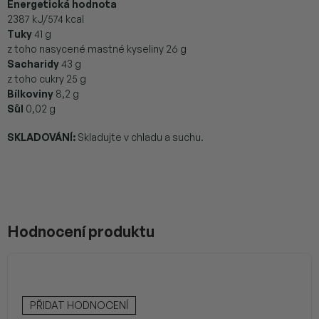
Energetická hodnota
2387 kJ/574 kcal
Tuky
41 g
z toho nasycené mastné kyseliny 26 g
Sacharidy
43 g
z toho cukry 25 g
Bílkoviny
8,2 g
Sůl
0,02 g
SKLADOVÁNÍ:
Skladujte v chladu a suchu.
Hodnocení produktu
PŘIDAT HODNOCENÍ