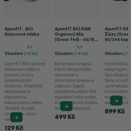
AjemFIT - BIO
AjemFIT BIO RAW
AjemFIT RAW
Kokosové mléko
Orgánový Mix
Žlázy (Grass
(Grass-fed) - 60/180
80/240 kapsl
kapslí
5.0
5.0
4.
Skladem
(>5 ks)
Skladem
(>5 ks)
Skladem
(>5
Ajem FIT BIO sušené
Kombinace orgánů,
Nejsilnější př
kokosové mléko s
která vám pomůže
adaptogen p
jemnou chutí a
skoncovat s
Specifické pe
jednoduchým
chronickou únavou a
živiny pro př
složením. Praktická
slabostí. Zajistí
optimalizaci
alternativa ke
okysličení celého těla
hormonální hl
klasickému
a podpoří vaše srdce,
regeneraci, n
kokosovému mléku.
imunitu, životní vitalitu
explozivní síly
Vhodné do kaší,
a mentální jasnost.
899 Kč
smoothie, kávy i
499 Kč
vaření.
129 Kč