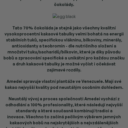
čokolády.
Tato 70% čokoláda je stejně jako všechny kvalitní
vysokoprocentní kakaové tabulky velmi bohatá na energii
stabilních tuků, specifickou vlákninu, bílkoviny, minerály,
antioxidanty a teobromin - dle nutričního složení a
množství tuku/sacharidů/bílkovin, které je díky původu
bobů a zpracování specifické a unikátní pro každou značku
a druh kakaové tabulky je možné vyčíst i očekávat
zajímavé rozdíly.
Amedei spravuje vlastní plantáže ve Venezuele. Mají své
kakao nejvyšší kvality pod neustálým osobním dohledem.
Neustálý vývoj a proces společnosti Amedei vychází z
odhodlání a 100% profesionality, které následují nejvyšší
standardy a které současně kombinují tradici a
inovace.
Všechno to začíná pečlivým výběrem jemných
kakaových bobů na nejskrytějších a nejvzdálenějších