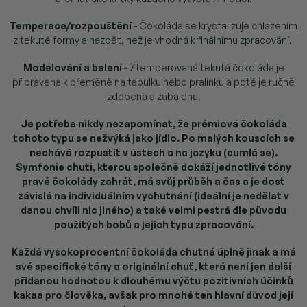
Temperace/rozpouštění
- Čokoláda se krystalizuje chlazením
z tekuté formy a nazpět, než je vhodná k finálnímu zpracování.
Modelování a balení
- Ztemperovaná tekutá čokoláda je
připravena k přeměně na tabulku nebo pralinku a poté je ručně
zdobena a zabalena.
Je potřeba nikdy nezapomínat, že prémiová čokoláda
tohoto typu se nežvýká jako jídlo. Po malých kouscích se
nechává rozpustit v ústech a na jazyku (cumlá se)
.
Symfonie chuti, kterou společně dokáží jednotlivé tóny
pravé čokolády zahrát, má svůj průběh a čas a je dost
závislá na individuálním vychutnání (ideální je nedělat v
danou chvíli nic jiného) a také velmi pestrá dle původu
použitých bobů a jejich typu zpracování.
Každá vysokoprocentní čokoláda chutná úplně jinak a má
své specifické tóny a originální chuť, která není jen další
přidanou hodnotou k dlouhému výčtu pozitivních účinků
kakaa pro člověka, avšak pro mnohé ten hlavní důvod její