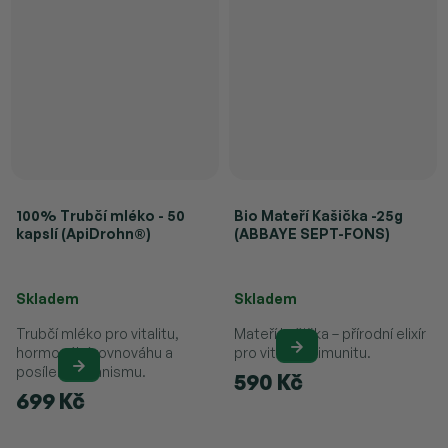
100% Trubčí mléko - 50
Bio Mateří Kašička -25g
kapslí (ApiDrohn®)
(ABBAYE SEPT-FONS)
Průměrné hodnocení produktu je 
Skladem
Skladem
Trubčí mléko pro vitalitu,
Mateří kašička – přírodní elixír
hormonální rovnováhu a
pro vitalitu a imunitu.
posílení organismu.
590 Kč
699 Kč