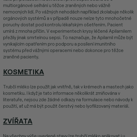
multiorgánové selhání u těžce zraněných nebo vážně
nemocných lidí. Po vážných nehodách například zkolabuje několik
orgánových systémů a v případě nouze nelze tyto mnohočetné
poruchy dostat pod kontrolu lékařským ošetřením. Pacient
umírá z mnoha příčin. V experimentech krysy léčené Apilarnilem
přežily jinak smrtelnou sepsi. To naznačuje, že Apilarnil může být
vynikajícím opatřením pro podporu a posílení imunitního
systému před vážnými operacemi nebo dokonce pro těžce
zraněné pacienty.
KOSMETIKA
Trubčí mléko lze použít jak vnitřně, tak v krémech a mastech jako
kosmetiku. I když je tato informace několikrát zmiňována v
literatuře, nejsou zde žádné odkazy na formulace nebo návody k
použití, ať už má být použit čerstvý nebo lyofilizovaný materiál.
ZVÍŘATA
Na všechny výše uvedené stavy lze trubčí mléko aplikovat i u