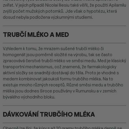
zvířat. V jejich případě Nicolai Iliesiu také věřil, že použití Apilarnilu
zvýší počet mužských potomků. Jde však o hypotézu, která
dosud nebyla podložena výzkumnými studiemi.
TRUBČÍ MLÉKO A MED
Vzhledem k tomu, že mrazem sušené trubčí mléko či
homogenát jsou poměrně složité na výrobu, tak se často
zpracovává čerstvé trubčí mléko ve směsi medu. Med je klasický
transportní mechanismus, což znamená, že farmakologicky
aktivní složky se snadněji dostávají do těla. Proto je vhodné s
medem kombinovat jakoukoli formu trubčího mléka. Na to
existuje mnoho různých receptů. Různé směsi medu a trubčího
mléka jsou dodnes široce používány v Rumunsku a v zemích
bývalého východního bloku.
DÁVKOVÁNÍ TRUBČÍHO MLÉKA
Obecně lze říci, že kúry s až 20 gramy trubčího mléka denně se