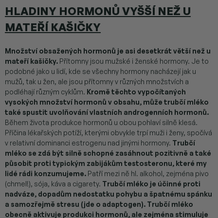
HLADINY HORMONŮ VYŠŠÍ NEŽ U
MATEŘÍ KAŠIČKY
Množství obsažených hormonů je asi desetkrát větší než u
mateří kašičky.
Přítomny jsou mužské i ženské hormony. Je to
podobné jako u lidí, kde se všechny hormony nacházejí jak u
mužů, tak u žen, ale jsou přítomny v různých množstvích a
podléhají různým cyklům.
Kromě těchto vypočítaných
vysokých množství hormonů v obsahu, může trubčí mléko
také spustit uvolňování vlastních androgenních hormonů.
Během života produkce hormonů u obou pohlaví silně klesá.
Příčina lékařských potíží, kterými obvykle trpí muži i ženy, spočívá
v relativní dominanci estrogenu nad jinými hormony.
Trubčí
mléko se zdá být silně schopné zasáhnout pozitivně a také
působit proti typickým zabijákům testosteronu, které my
lidé rádi konzumujeme.
Patří mezi ně hl. alkohol, zejména pivo
(chmel!), sója, káva a cigarety.
Trubčí mléko je účinné proti
nadváze, dopadům nedostatku pohybu a špatnému spánku
a samozřejmě stresu (jde o adaptogen). Trubčí mléko
obecně aktivuje produkci hormonů, ale zejména stimuluje