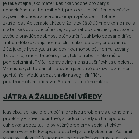
je také stejně jako mateří kašička vhodné pro páry s
nenaplněnou touhou mít děti, protože u mužů i žen dochází ke
zvýšení plodnosti zcela přirozeným způsobem. Bohaté
zkušenosti Apiterapie ukázaly, že je zvláště účinné v kombinaci s
mateří kašičkou. Je důležité, aby užívali oba partneři, protože to
zvyšuje pravděpodobnost otěhotnění. Jak bylo popsáno dříve,
trubčí mléko aktivuje hormonální funkci: poruchy endokrinních
žláz, jako je hypofýza a nadledvinky, mohou být normalizovány.
To zahrnuje menstruační cyklus, takže trubčí mléko může
pomoci zmírnit PMS, nepravidelný menstruační cyklus a bolesti.
V rumunských terénních zprávách jsou také odkazy na zmírnění
genitálních vředů a pozitivní vliv na vaginální flóru
prostřednictvím přípravku Apilarnil z trubčího mléka.
JÁTRA A ŽALUDEČNÍ VŘEDY
Klasickou aplikací pro trubčí mléko jsou problémy s alkoholem a
problémy v trávicí soustavě, žaludeční vředy as tím spojená
cukrovka a obezita. To byl vážný problém v socialistických
zemích východní Evropy, a proto byl již tehdy zkoumán. Apilarnil
vykazoval ulevující účinek na hl. detoxikační systémy těla, jako