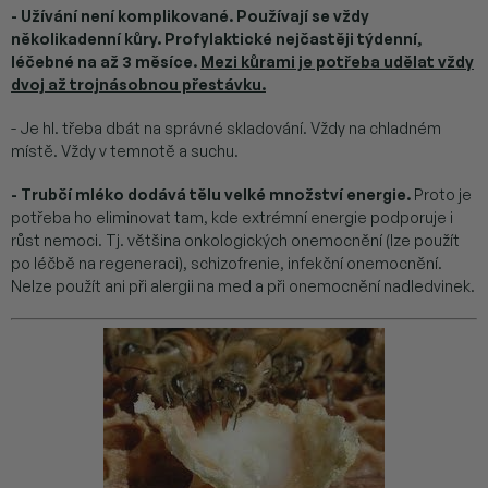
- Užívání není komplikované. Používají se vždy
několikadenní kůry. Profylaktické nejčastěji týdenní,
léčebné na až 3 měsíce.
Mezi kůrami je potřeba udělat vždy
dvoj až trojnásobnou přestávku.
- Je hl. třeba dbát na správné skladování. Vždy na chladném
místě. Vždy v temnotě a suchu.
- Trubčí mléko dodává tělu velké množství energie.
Proto je
potřeba ho eliminovat tam, kde extrémní energie podporuje i
růst nemoci. Tj. většina onkologických onemocnění (lze použít
po léčbě na regeneraci), schizofrenie, infekční onemocnění.
Nelze použít ani při alergii na med a při onemocnění nadledvinek.