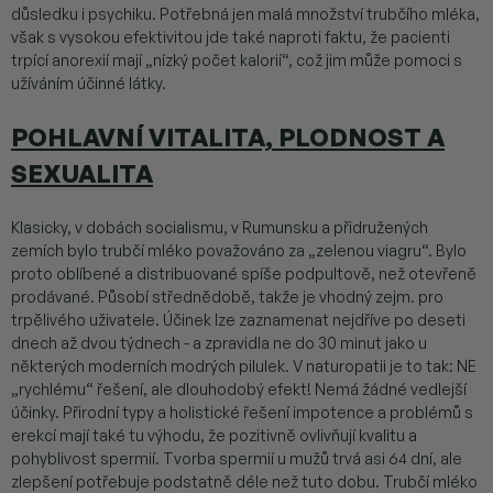
důsledku i psychiku. Potřebná jen malá množství trubčího mléka,
však s vysokou efektivitou jde také naproti faktu, že pacienti
trpící anorexií mají „nízký počet kalorií“, což jim může pomoci s
užíváním účinné látky.
POHLAVNÍ VITALITA, PLODNOST A
SEXUALITA
Klasicky, v dobách socialismu, v Rumunsku a přidružených
zemích bylo trubčí mléko považováno za „zelenou viagru“. Bylo
proto oblíbené a distribuované spíše podpultově, než otevřeně
prodávané. Působí střednědobě, takže je vhodný zejm. pro
trpělivého uživatele. Účinek lze zaznamenat nejdříve po deseti
dnech až dvou týdnech - a zpravidla ne do 30 minut jako u
některých moderních modrých pilulek. V naturopatii je to tak: NE
„rychlému“ řešení, ale dlouhodobý efekt! Nemá žádné vedlejší
účinky. Přirodní typy a holistické řešení impotence a problémů s
erekcí mají také tu výhodu, že pozitivně ovlivňují kvalitu a
pohyblivost spermií. Tvorba spermií u mužů trvá asi 64 dní, ale
zlepšení potřebuje podstatně déle než tuto dobu. Trubčí mléko