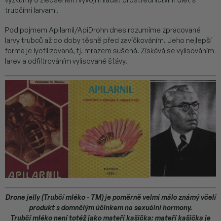
trubčími larvami.
Pod pojmem Apilarnil/ApiDrohn dnes rozumíme zpracované
larvy trubců až do doby těsně před zavíčkováním. Jeho nejlepší
forma je lyofilizovaná, tj. mrazem sušená. Získává se vylisováním
larev a odfiltrováním vylisované šťávy.
Drone jelly (Trubčí mléko - TM) je poměrně velmi málo známý včelí
produkt s domnělým účinkem na sexuální hormony.
Trubčí mléko není totéž jako mateří kašička: mateří kašička je