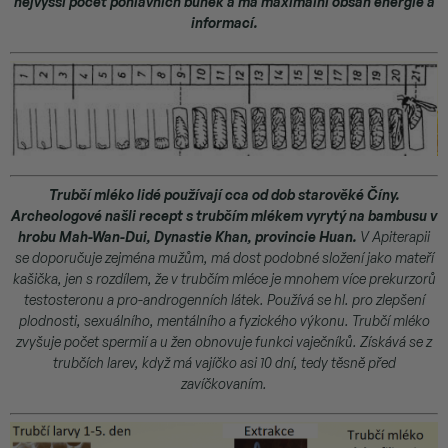
nejvyšší počet pohlavních buňek a má maximální obsah energie a
informací.
Trubčí mléko lidé používají cca od dob starověké Číny.
Archeologové našli recept s trubčím mlékem vyrytý na bambusu v
hrobu Mah-Wan-Dui, Dynastie Khan, provincie Huan.
V Apiterapii
se doporučuje zejména mužům, má dost podobné složení jako mateří
kašička, jen s rozdílem, že v trubčím mléce je mnohem více prekurzorů
testosteronu a pro-androgenních látek. Používá se hl. pro zlepšení
plodnosti, sexuálního, mentálního a fyzického výkonu. Trubčí mléko
zvyšuje počet spermií a u žen obnovuje funkci vaječníků. Získává se z
trubčích larev, když má vajíčko asi 10 dní, tedy těsně před
zavíčkovaním.