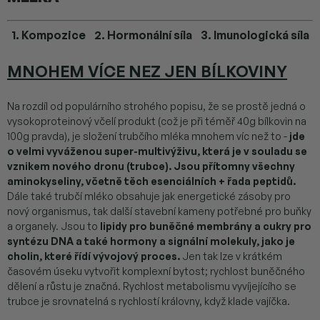
1.
Kompozice
2. Hormonální síla 3.
Imunologická síla
MNOHEM VÍCE NEZ JEN BÍLKOVINY
Na rozdíl od populárního strohého popisu, že se prostě jedná o
vysokoproteinový včelí produkt (což je při téměř 40g bílkovin na
100g pravda), je složení trubčího mléka mnohem víc než to -
jde
o velmi vyváženou super-multivýživu, která je v souladu se
vznikem nového dronu (trubce).
Jsou přítomny všechny
aminokyseliny, včetně těch esenciálních + řada peptidů.
Dále také trubčí mléko obsahuje jak energetické zásoby pro
nový organismus, tak další stavební kameny potřebné pro buňky
a organely. Jsou to
lipidy pro buněčné membrány a cukry pro
syntézu DNA a také hormony a signální molekuly, jako je
cholin, které řídí vývojový proces.
Jen tak lze v krátkém
časovém úseku vytvořit komplexní bytost; rychlost buněčného
dělení a růstu je značná. Rychlost metabolismu vyvíjejícího se
trubce je srovnatelná s rychlostí královny, když klade vajíčka.