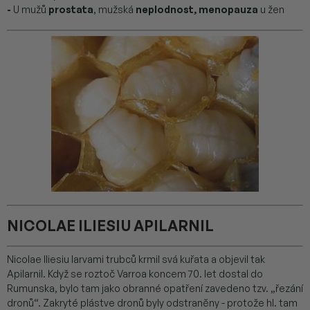
-
U mužů
prostata
, mužská
neplodnost, menopauza
u žen
NICOLAE ILIESIU APILARNIL
Nicolae Iliesiu larvami trubců krmil svá kuřata a objevil tak
Apilarnil. Když se roztoč Varroa koncem 70. let dostal do
Rumunska, bylo tam jako obranné opatření zavedeno tzv. „řezání
dronů“. Zakryté plástve dronů byly odstraněny - protože hl. tam