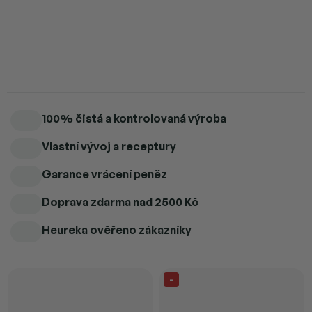
Trubčí mléko v prášku – přírodní síla pro hormonální rovnováhu.
Detailní informace
100% čistá a kontrolovaná výroba
Vlastní vývoj a receptury
Garance vrácení peněz
Doprava zdarma
nad 2500 Kč
Heureka ověřeno zákazníky
-