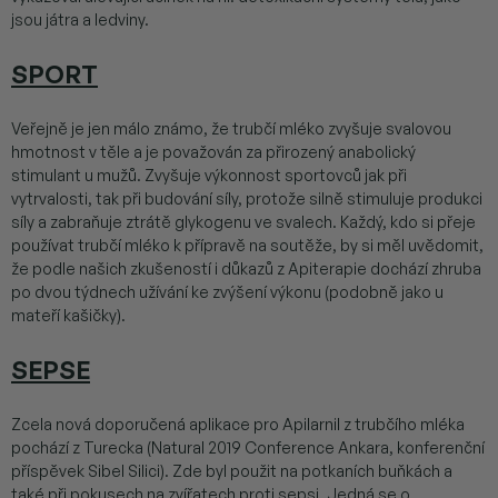
jsou játra a ledviny.
SPORT
Veřejně je jen málo známo, že trubčí mléko zvyšuje svalovou
hmotnost v těle a je považován za přirozený anabolický
stimulant u mužů. Zvyšuje výkonnost sportovců jak při
vytrvalosti, tak při budování síly, protože silně stimuluje produkci
síly a zabraňuje ztrátě glykogenu ve svalech. Každý, kdo si přeje
používat trubčí mléko k přípravě na soutěže, by si měl uvědomit,
že podle našich zkušeností i důkazů z Apiterapie dochází zhruba
po dvou týdnech užívání ke zvýšení výkonu (podobně jako u
mateří kašičky).
SEPSE
Zcela nová doporučená aplikace pro Apilarnil z trubčího mléka
pochází z Turecka (Natural 2019 Conference Ankara, konferenční
příspěvek Sibel Silici). Zde byl použit na potkaních buňkách a
také při pokusech na zvířatech proti sepsi. Jedná se o