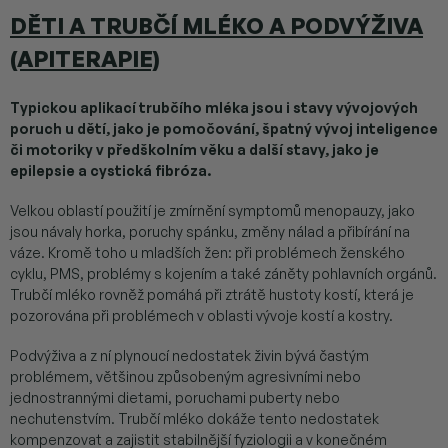
DĚTI A TRUBČÍ MLÉKO A PODVÝŽIVA
(APITERAPIE)
Typickou aplikací trubčího mléka jsou i stavy vývojových
poruch u dětí, jako je pomočování, špatný vývoj inteligence
či motoriky v předškolním věku a další stavy, jako je
epilepsie a cystická fibróza.
Velkou oblastí použití je zmírnění symptomů menopauzy, jako
jsou návaly horka, poruchy spánku, změny nálad a přibírání na
váze. Kromě toho u mladších žen: při problémech ženského
cyklu, PMS, problémy s kojením a také záněty pohlavních orgánů.
Trubčí mléko rovněž pomáhá při ztrátě hustoty kostí, která je
pozorována při problémech v oblasti vývoje kostí a kostry.
Podvýživa a z ní plynoucí nedostatek živin bývá častým
problémem, většinou způsobeným agresivními nebo
jednostrannými dietami, poruchami puberty nebo
nechutenstvím. Trubčí mléko dokáže tento nedostatek
kompenzovat a zajistit stabilnější fyziologii a v konečném