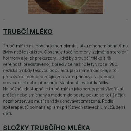
TRUBČÍ MLÉKO
Trubčí mléko mj. obsahuje hemolymfu, látku mnohem bohatší na
živiny než lidská krev. Obsahuje také hormony, zejména steroidní
hormony a jejich prekurzory. I když bylo trubčí mléko širší
veřejnosti představeno již před více než 40 lety v roce 1980,
nezískalo nikdy takovou popularitu jako mateří kašička, a to i
přes své mimořádně znějící zdravotní přínosy a vlastnosti
srovnatelné nebo přesahující vlastnosti mateří kašičky.
Nejběžněji dostupné je trubčí mléko jako homogenát/lyofilizát
prášek nebo smíchaný s medem do pasty, pokud se totiž nějak
nezakonzervuje musí se vždy uchovávat zmrazená. Podle
apiterapeutů pomáhá apilarnil při různých stavech u mužů, žen i
dětí.
SLOŽKY TRUBČÍHO MLÉKA