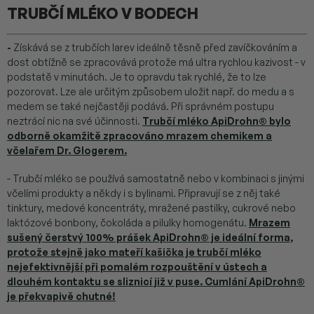
TRUBČÍ MLÉKO V BODECH
-
Získává se z trubčích larev ideálně těsně před zavíčkováním a
dost obtížně se zpracovává protože má ultra rychlou kazivost - v
podstatě v minutách. Je to opravdu tak rychlé, že to lze
pozorovat. Lze ale určitým způsobem uložit např. do medu a s
medem se také nejčastěji podává. Při správném postupu
neztrácí nic na své účinnosti.
Trubčí mléko ApiDrohn® bylo
odborně okamžitě zpracováno mrazem chemikem a
včelařem Dr. Glogerem.
- Trubčí mléko se používá samostatně nebo v kombinaci s jinými
včelími produkty a někdy i s bylinami. Připravují se z něj také
tinktury, medové koncentráty, mražené pastilky, cukrové nebo
laktózové bonbony, čokoláda a pilulky homogenátu.
Mrazem
sušený čerstvý 100% prášek ApiDrohn® je ideální forma,
p
rotože stejně jako mateří kašička je trubčí mléko
nejefektivnější při pomalém rozpouštění v ústech a
dlouhém kontaktu se sliznicí již v puse. Cumlání ApiDrohn®
je překvapivě chutné!