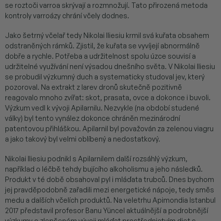
se roztoči varroa skrývají a rozmnožují. Tato přirozená metoda
kontroly varroázy chrání včely dodnes.
Jako šetrný včelař tedy Nikolai Iliesiu krmil svá kuřata obsahem
odstraněných rámků. Zjistil, že kuřata se vyvíjejí abnormálně
dobře a rychle. Potřeba a udržitelnost spolu úzce souvisí a
udržitelné využívání není výsadou dnešního světa. V Nikolai Iliesiu
se probudil výzkumný duch a systematicky studoval jev, který
pozoroval. Na extrakt z larev dronů skutečně pozitivně
reagovalo mnoho zvířat: skot, prasata, ovce a dokonce i buvoli.
Výzkum vedl k vývoji Apilarnilu. Nezvykle (na období studené
války) byl tento vynález dokonce chráněn mezinárodní
patentovou přihláškou. Apilarnil byl považován za zelenou viagru
a jako takový byl velmi oblíbený a nedostatkový.
Nikolai Iliesiu podnikl s Apilarnilem další rozsáhlý výzkum,
například o léčbě tehdy bujícího alkoholismu a jeho následků.
Produkt v té době obsahoval pyl i mláďata trubců. Dnes bychom
jej pravděpodobně zařadili mezi energetické nápoje, tedy směs
medu a dalších včelích produktů. Na veletrhu Apimondia Istanbul
2017 představil profesor Banu Yüncel aktuálnější a podrobnější
výzkumy o zlepšeném vývoji mláďat prostřednictvím diet s