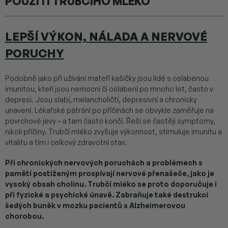
POUŽITÍ TRUBČÍHO MLÉKO
LEPŠÍ VÝKON, NÁLADA A NERVOVÉ
PORUCHY
Podobně jako při užívání mateří kašičky jsou lidé s oslabenou
imunitou, kteří jsou nemocní či oslabení po mnoho let, často v
depresi. Jsou slabí, melancholičtí, depresivní a chronicky
unavení. Lékařské pátrání po příčinách se obvykle zaměřuje na
povrchové jevy – a tam často končí. Řeší se častěji symptomy,
nikoli příčiny. Trubčí mléko zvyšuje výkonnost, stimuluje imunitu a
vitalitu a tím i celkový zdravotní stav.
Při chronických nervových poruchách a problémech s
pamětí postiženým prospívají nervové přenašeče, jako je
vysoký obsah cholinu. Trubčí mléko se proto doporučuje i
při fyzické a psychické únavě. Zabraňuje také destrukci
šedých buněk v mozku pacientů s Alzheimerovou
chorobou.