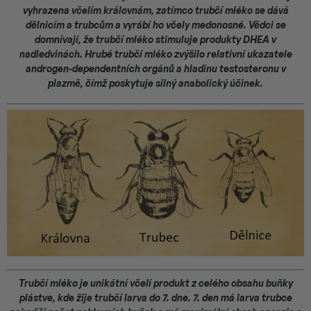
vyhrazena včelím královnám, zatímco trubčí mléko se dává
dělnicím a trubcům a vyrábí ho včely medonosné. Vědci se
domnívají, že trubčí mléko stimuluje produkty DHEA v
nadledvinách. Hrubé trubčí mléko zvýšilo relativní ukazatele
androgen-dependentních orgánů a hladinu testosteronu v
plazmě, čímž poskytuje silný anabolický účinek.
Trubčí mléko je unikátní včelí produkt z celého obsahu buňky
plástve, kde žije trubčí larva do 7. dne. 7. den má larva trubce