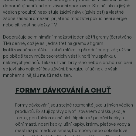
doporučují například pro závodní sportovce. Stejně jako u jiných
včelích produktů neexistuje žádný návyk (závislost) a vlastně
žádné zásadní omezení přijatého množství pokud není alergie
nebo citlivost na složky TM.
Doporučuje se minimální množství jeden až tři gramy (čerstvého
TM) denně, což je asi jedna třetina gramu až gram
lyofilizovaného prášku. Trubčí mléko je přírodní energizér; užívání
po obědě tedy může teoreticky vést k horšímu spánku u
některých jedinců. Takže užívání brzy ráno nebo s druhou snídaní
se jeví jako nejlepší čas užívání. Energizující účinek je však
mnohem silnější u mužů než u žen.
FORMY DÁVKOVÁNÍ A CHUŤ
Formy dávkování jsou stejně rozmanité jako u jiných včelích
produktů. Existují zprávy o lyofilizovaném prášku jako je
tento, genitálních a análních čípcích až po oční kapky a
oční masti, nosní kapky, ušní kapky, krémy, pleťové vody a
masti až po medové směsi, bombóny nebo čokoládové