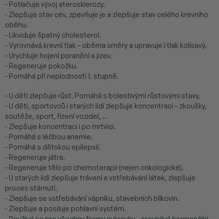
- Potlačuje vývoj aterosklerozy.
- Zlepšuje stav cév, zpevňuje je a zlepšuje stav celého krevního
oběhu.
- Likviduje špatný cholesterol.
- Vyrovnává krevní tlak – oběma směry a upravuje i tlak kolísavý.
- Urychluje hojení poranění a jizev.
- Regeneruje pokožku.
- Pomáhá při neplodnosti 1. stupně.
- U dětí zlepšuje růst. Pomáhá s bolestivými růstovými stavy.
- U dětí, sportovců i starých lidí zlepšuje koncentraci – zkoušky,
soutěže, sport, řízení vozidel, ...
- Zlepšuje koncentraci i po mrtvici.
- Pomáhá s léčbou anemie.
- Pomáhá s dětskou epilepsií.
- Regeneruje játra.
- Regeneruje tělo po chemoterapii (nejen onkologické).
- U starých lidí zlepšuje trávení a vstřebávání látek, zlepšuje
proces stárnutí.
- Zlepšuje se vstřebávání vápníku, stavebních bílkovin.
- Zlepšuje a posiluje pohlavní systém.
- Používá se pro všechny formy cukrovky – srovnává hormonální