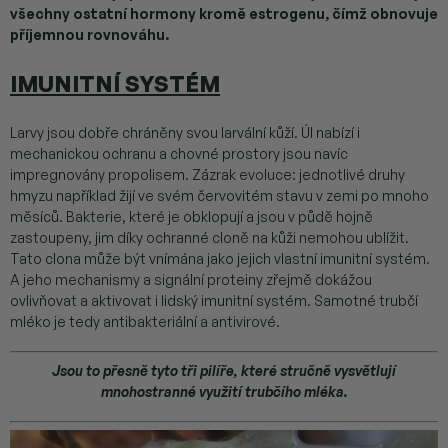
všechny ostatní hormony kromě estrogenu, čímž obnovuje
příjemnou rovnováhu.
IMUNITNÍ SYSTÉM
Larvy jsou dobře chráněny svou larvální kůží. Úl nabízí i
mechanickou ochranu a chovné prostory jsou navíc
impregnovány propolisem. Zázrak evoluce: jednotlivé druhy
hmyzu například žijí ve svém červovitém stavu v zemi po mnoho
měsíců. Bakterie, které je obklopují a jsou v půdě hojně
zastoupeny, jim díky ochranné cloně na kůži nemohou ublížit.
Tato clona může být vnímána jako jejich vlastní imunitní systém.
A jeho mechanismy a signální proteiny zřejmě dokážou
ovlivňovat a aktivovat i lidský imunitní systém. Samotné trubčí
mléko je tedy antibakteriální a antivirové.
Jsou to přesně tyto tři pilíře, které stručně vysvětlují
mnohostranné využití trubčího mléka.