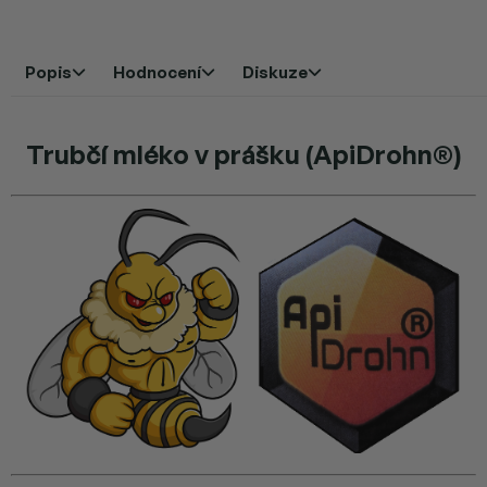
Popis
Hodnocení
Diskuze
Trubčí mléko v prášku (ApiDrohn®)