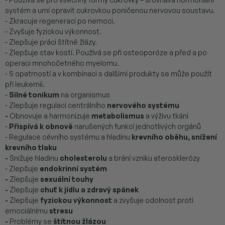
systém a umí opravit cukrovkou poničenou nervovou soustavu.
- Zkracuje regeneraci po nemoci.
- Zvyšuje fyzickou výkonnost.
- Zlepšuje práci štítné žlázy.
- Zlepšuje stav kostí. Používá se při osteoporóze a před a po
operaci mnohočetného myelomu.
- S opatrností a v kombinaci s dalšími produkty se může použít
při leukemii.
-
Silné tonikum
na organismus
- Zlepšuje regulaci centrálního
nervového systému
-
Obnovuje a harmonizuje
metabolismus
a výživu tkání
-
Přispívá k obnově
narušených funkcí jednotlivých orgánů
- Regulace cévního systému a hladinu
krevního oběhu, snížení
krevního tlaku
-
Snižuje hladinu
cholesterolu
a brání vzniku aterosklerózy
- Zlepšuje
endokrinní systém
-
Zlepšuje
sexuální touhy
-
Zlepšuje
chuť k jídlu a zdravý spánek
-
Zlepšuje
fyzickou výkonnost
a zvyšuje odolnost proti
emociálnímu
stresu
-
Problémy se
štítnou žlázou