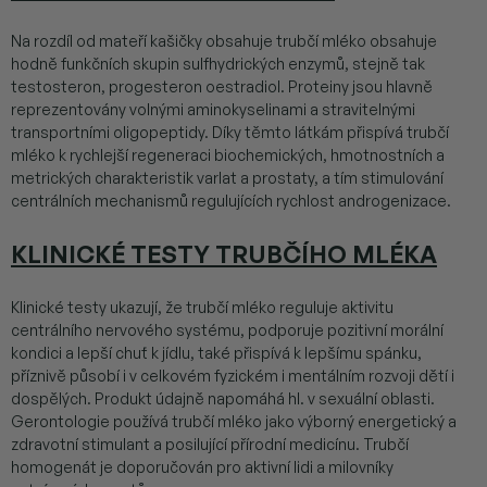
Na rozdíl od mateří kašičky obsahuje trubčí mléko obsahuje
hodně funkčních skupin sulfhydrických enzymů, stejně tak
testosteron, progesteron oestradiol. Proteiny jsou hlavně
reprezentovány volnými aminokyselinami a stravitelnými
transportními oligopeptidy. Díky těmto látkám přispívá trubčí
mléko k rychlejší regeneraci biochemických, hmotnostních a
metrických charakteristik varlat a prostaty, a tím stimulování
centrálních mechanismů regulujících rychlost androgenizace.
KLINICKÉ TESTY TRUBČÍHO MLÉKA
Klinické testy ukazují, že trubčí mléko reguluje aktivitu
centrálního nervového systému, podporuje pozitivní morální
kondici a lepší chuť k jídlu, také přispívá k lepšímu spánku,
příznivě působí i v celkovém fyzickém i mentálním rozvoji dětí i
dospělých. Produkt údajně napomáhá hl. v sexuální oblasti.
Gerontologie používá trubčí mléko jako výborný energetický a
zdravotní stimulant a posilující přírodní medicínu. Trubčí
homogenát je doporučován pro aktivní lidi a milovníky