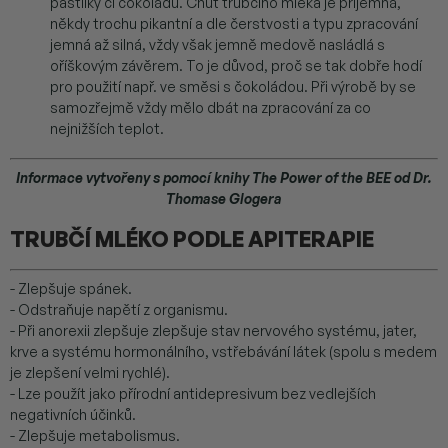
pastilky či čokoládu. Chuť trubčího mléka je příjemná,
někdy trochu pikantní a dle čerstvosti a typu zpracování
jemná až silná, vždy však jemně medově nasládlá s
oříškovým závěrem. To je důvod, proč se tak dobře hodí
pro použití např. ve směsi s čokoládou. Při výrobě by se
samozřejmě vždy mělo dbát na zpracování za co
nejnižších teplot.
Informace vytvořeny s pomocí knihy The Power of the BEE od Dr.
Thomase Glogera
TRUBČÍ MLÉKO PODLE APITERAPIE
- Zlepšuje spánek.
- Odstraňuje napětí z organismu.
- Při anorexii zlepšuje zlepšuje stav nervového systému, jater,
krve a systému hormonálního, vstřebávání látek (spolu s medem
je zlepšení velmi rychlé).
- Lze použít jako přírodní antidepresivum bez vedlejších
negativních účinků.
- Zlepšuje metabolismus.