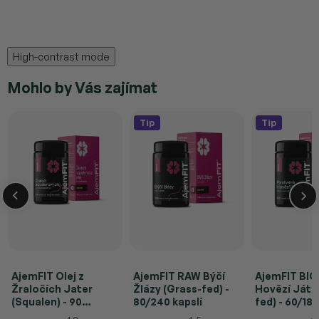
High-contrast mode
Mohlo by Vás zajímat
Tip
Tip
AjemFIT Olej z
AjemFIT RAW Býčí
AjemFIT BI
Žraločích Jater
Žlázy (Grass-fed) -
Hovězí Játr
(Squalen) - 90
80/240 kapslí
fed) - 60/180
tobolek (S