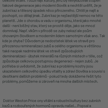
celkově vitální. Toužil najít kultury, jenž by nevykazovali stupeň
takové degenerace jako moderní člověk a nechtěl uvěřit, že je
zubní kaz a tělesný úpadek něco přirozeného. Chtěl je najít a
pochopit, co dělají jinak. Zubní kaz je nejčastější nemoc na této
planetě. Jde o chorobu a vadu v organismu, která jako mnohé
další - není běžný stav, který se prostě děje, jako se mnozí
domnívají. Např. vlkům v přírodě se zuby nekazí ale psům
chovaným člověkem a moderním lidem samotným však ano. Tak
kde je chyba? Důvodem je nedostatek látek ve stravě pro
přirozenou remineralizaci zubů a celého organismu a většinou
také naopak nadmíra látek ve stravě způsobujících
demineralizaci - úbytek minerálů na různých místech v těle, což
způsobuje celkovou postupnou degeneraci - nejen zubů. Je
potřeba si uvědomit, že zubní kaz a problémy kostry jsou
ukazatelem celkového úpadku vitality a zdraví člověka a souvisí s
desítkami dalších problémů - pokud tedy dokážeme řešit tyto
problémy, pomůžeme si zároveň na mnoha dalších místech.
Doktor Weston Price ony vitální a robustní kultury bez zubních
kazů a rozbouřených hormonů opravdu našel... Popsal a