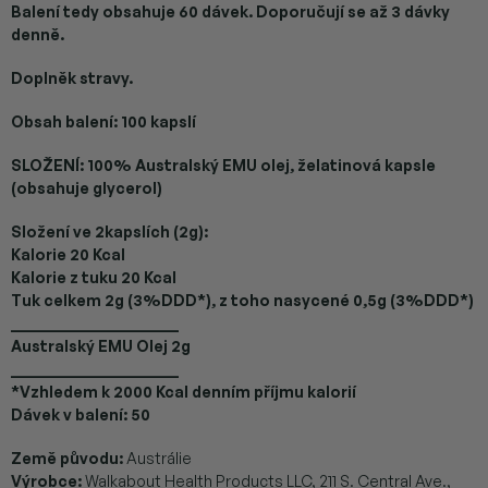
Balení tedy obsahuje 60 dávek. Doporučují se až 3 dávky
denně.
Doplněk stravy.
Obsah balení: 100 kapslí
SLOŽENÍ: 100% Australský EMU olej, želatinová kapsle
(obsahuje glycerol)
Složení ve 2kapslích (2g):
Kalorie 20 Kcal
Kalorie z tuku 20 Kcal
Tuk celkem 2g (3%DDD*), z toho nasycené 0,5g (3%DDD*)
______________________
Australský EMU Olej 2g
______________________
*Vzhledem k 2000 Kcal denním příjmu kalorií
Dávek v balení: 50
Země původu:
Austrálie
Výrobce:
Walkabout Health Products LLC, 211 S. Central Ave.,