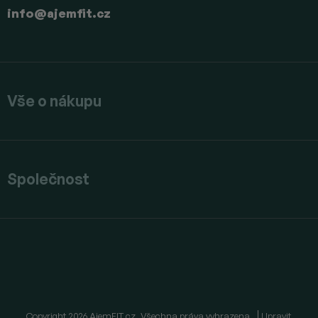
info
@
ajemfit.cz
Vše o nákupu
Společnost
Copyright 2026
AjemFIT.cz
. Všechna práva vyhrazena.
Upravit