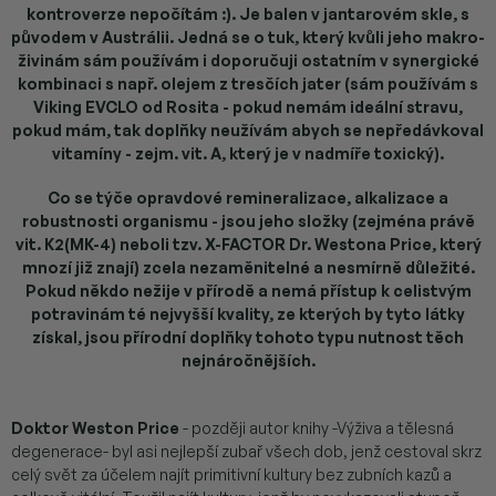
kontroverze nepočítám :). Je balen v jantarovém skle, s
původem v Austrálii. Jedná se o tuk, který kvůli jeho makro-
živinám sám používám i doporučuji ostatním v synergické
kombinaci s např. olejem z tresčích jater (sám používám s
Viking EVCLO od Rosita - pokud nemám ideální stravu,
pokud mám, tak doplňky neužívám abych se nepředávkoval
vitamíny - zejm. vit. A, který je v nadmíře toxický).
Co se týče opravdové remineralizace, alkalizace a
robustnosti organismu - jsou jeho složky (zejména právě
vit. K2(MK-4) neboli tzv. X-FACTOR Dr. Westona Price, který
mnozí již znají) zcela nezaměnitelné a nesmírně důležité.
Pokud někdo nežije v přírodě a nemá přístup k celistvým
potravinám té nejvyšší kvality, ze kterých by tyto látky
získal, jsou přírodní doplňky tohoto typu nutnost těch
nejnáročnějších.
Doktor Weston Price
- později autor knihy -Výživa a tělesná
degenerace- byl asi nejlepší zubař všech dob, jenž cestoval skrz
celý svět za účelem najít primitivní kultury bez zubních kazů a