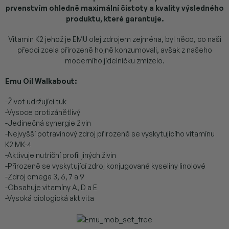
prvenstvím ohledně maximální čistoty a kvality výsledného
produktu, které garantuje.
Vitamin K2 jehož je EMU olej zdrojem zejména, byl něco, co naši
předci zcela přirozeně hojně konzumovali, avšak z našeho
moderního jídelníčku zmizelo.
Emu Oil Walkabout:
-Život udržující tuk
-Vysoce protizánětlivý
-Jedinečná synergie živin
-Nejvyšší potravinový zdroj přirozeně se vyskytujícího vitamínu
K2 MK-4
-Aktivuje nutriční profil jiných živin
-Přirozeně se vyskytující zdroj konjugované kyseliny linolové
-Zdroj omega 3, 6, 7 a 9
-Obsahuje vitamíny A, D a E
-Vysoká biologická aktivita