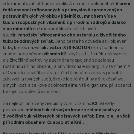
zdokumentoval jich hned několik. A co měli společného?
V první
řadě absenci rafinovaných a průmyslově zpracovaných
potravinářských výrobků v jídelníčku, mnohem více v
tucích rozpustných vitamínů z přírodních zdrojů a daleko
více minerálů
než moderní člověk, dále hlavně
stabilní
množství přirozeného cholesterolu a živočišného
tuku ze zdravých zvířat.
Jeho cesta ho dovedla až k objevení
látky, kterou nazval
aktivátor-X (X-FACTOR)
-(my ho dnes už
známe pod jménem
vitamín K2
) když zjistil, že některé syrové,
ale živočišné potraviny a zejména ty spojené se zelenou
rostlinnou říší ho obsahují a on v dokonalé synergii s vitamínem A
a D vede k neuvěřitelné vitalitě a tělesnému zdraví v podobě
zdravých a rovných zubů, široké lebeční dutiny a široké pánve,
silných kostí a celkové odolnosti a imunitě organismu při absenci
běžných problémů a nemocí.
Za nejlepší přirozený živočišný zdroj vitamínu
K2
byl vždy
považován
mléčný tuk zdravých krav ze zelené pastvy a
živočišný tuk některých bíložravých zvířat
.
Emu olej je však
přírodním obsahem K2 absolutní Král.