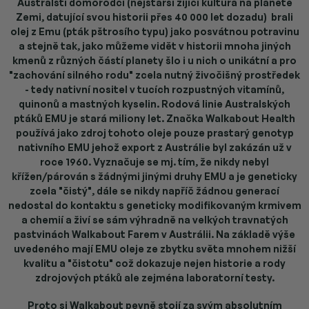
Australští domorodci (nejstarší žijící kultura na planetě
Zemi, datující svou historii přes 40 000 let dozadu) brali
olej z Emu (pták pštrosího typu) jako posvátnou potravinu
a stejně tak, jako můžeme vidět v historii mnoha jiných
kmenů z různých částí planety šlo i u nich o unikátní a pro
"zachování silného rodu" zcela nutný živočišný prostředek
- tedy nativní nositel v tucích rozpustných vitamínů,
quinonů a mastných kyselin. Rodová linie Australských
ptáků EMU je stará miliony let. Značka Walkabout Health
používá jako zdroj tohoto oleje pouze prastarý genotyp
nativního EMU jehož export z Austrálie byl zakázán už v
roce 1960.
Vyznačuje se mj. tím, že nikdy nebyl
křížen/párován s žádnými jinými druhy EMU a je geneticky
zcela "čistý", dále se nikdy napříč žádnou generací
nedostal do kontaktu s geneticky modifikovaným krmivem
a chemií a živí se sám výhradně na velkých travnatých
pastvinách Walkabout Farem v Austrálii. Na základě výše
uvedeného mají EMU oleje ze zbytku světa mnohem nižší
kvalitu a "čistotu" což dokazuje nejen historie a rody
zdrojových ptáků ale zejména laboratorní testy.
Proto si Walkabout pevně stojí za svým absolutním