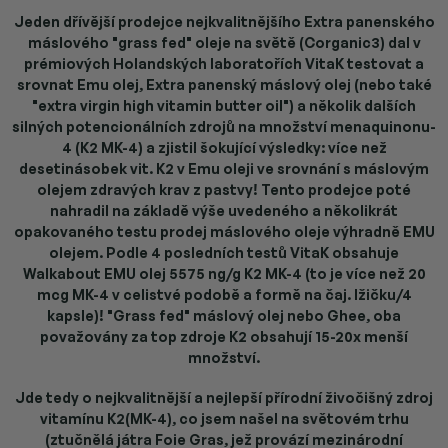
Jeden dřívější prodejce nejkvalitnějšího Extra panenského
máslového "grass fed" oleje na světě (Corganic3) dal v
prémiových Holandských laboratořích VitaK testovat a
srovnat Emu olej, Extra panenský máslový olej (nebo také
"extra virgin high vitamin butter oil") a několik dalších
silných potencionálních zdrojů na množství menaquinonu-
4 (K2 MK-4) a zjistil
šokující výsledky: více než
desetinásobek vit. K2 v Emu oleji ve srovnání s máslovým
olejem zdravých krav z pastvy!
Tento prodejce poté
nahradil na základě výše uvedeného a několikrát
opakovaného testu prodej máslového oleje výhradně EMU
olejem.
Podle 4 posledních testů VitaK obsahuje
Walkabout EMU olej 5575 ng/g K2 MK-4 (to je více než 20
mcg MK-4 v celistvé podobě a formě na čaj. lžičku/4
kapsle)!
"Grass fed" máslový olej nebo Ghee, oba
považovány za top zdroje K2 obsahují 15-20x menší
množství.
Jde tedy o nejkvalitnější a nejlepší přírodní živočišný zdroj
vitamínu K2(MK-4), co jsem našel na světovém trhu
(ztučnělá játra Foie Gras, jež provází mezinárodní