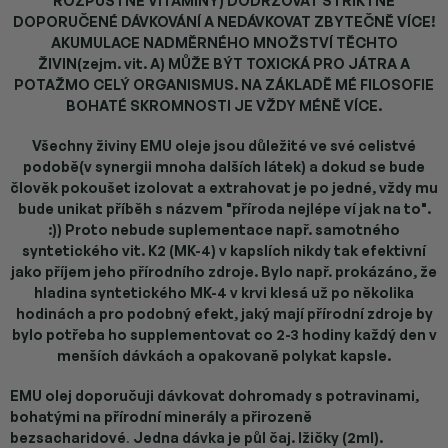
ROZPUSTNÉ VITAMÍNY) DODRŽOVAT STRIKTNĚ
DOPORUČENÉ DÁVKOVÁNÍ A NEDÁVKOVAT ZBYTEČNĚ VÍCE!
AKUMULACE NADMĚRNÉHO MNOŽSTVÍ TĚCHTO
ŽIVIN(zejm. vit. A) MŮŽE BÝT TOXICKÁ PRO JÁTRA A
POTAŽMO CELÝ ORGANISMUS. NA ZÁKLADĚ MÉ FILOSOFIE
BOHATÉ SKROMNOSTI JE VŽDY MÉNĚ VÍCE.
Všechny živiny EMU oleje jsou důležité ve své celistvé
podobě(v synergii mnoha dalších látek) a dokud se bude
člověk pokoušet izolovat a extrahovat je po jedné, vždy mu
bude unikat příběh s názvem "příroda nejlépe ví jak na to".
:)) Proto nebude suplementace např. samotného
syntetického vit. K2 (MK-4) v kapslích nikdy tak efektivní
jako příjem jeho přírodního zdroje. Bylo např. prokázáno, že
hladina syntetického MK-4 v krvi klesá už po několika
hodinách a pro podobný efekt, jaký mají přírodní zdroje by
bylo potřeba ho supplementovat co 2-3 hodiny každý den v
menších dávkách a opakovaně polykat kapsle.
EMU olej doporučuji dávkovat dohromady s potravinami,
bohatými na přírodní minerály a přirozeně
bezsacharidové
.
Jedna dávka je půl čaj. lžičky (2ml).