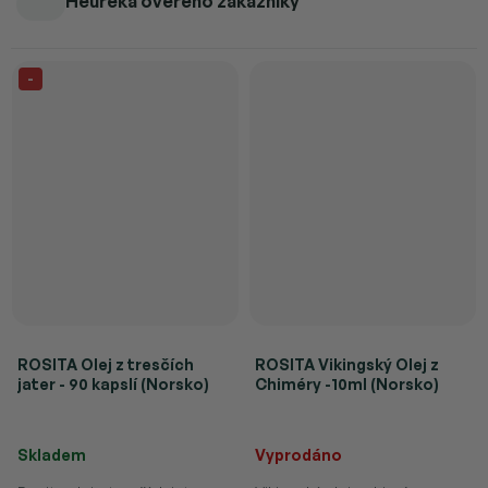
Heureka ověřeno zákazníky
-
ROSITA Olej z tresčích
ROSITA Vikingský Olej z
jater - 90 kapslí (Norsko)
Chiméry -10ml (Norsko)
Průměrné hodnocení produktu je 4,7 z 5 hvězdiček.
Průměrné hodnocení produktu je 
Skladem
Vyprodáno