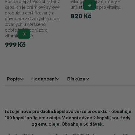
Rosita olej z tresčích jater v
Vikingský olej z chiméry –
kapslích je prémiový syrový
unikátní směs pro vitalitu.
produkt s certifikovaným
820 Kč
původem z divokých tresek
lovených u norského
pobřeží. Přírodní zdroj
vitamínů A a D.
999 Kč
Popis
Hodnocení
Diskuze
Toto je nová praktická kapslová verze produktu - obsahuje
100 kapslí po 1g emu oleje. V denní dávce 2 kapslí jsou tedy
2g emu oleje. Obsahuje 50 dávek.