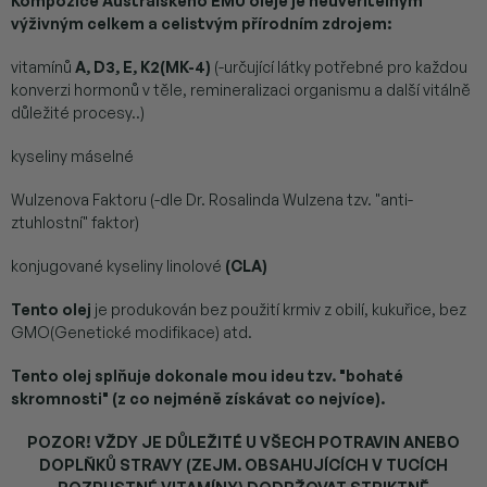
Kompozice Australského EMU oleje
je neuvěřitelným
výživným celkem a celistvým přírodním zdrojem:
vitamínů
A, D3, E, K2(MK-4)
(-určující látky potřebné pro každou
konverzi hormonů v těle, remineralizaci organismu a další vitálně
důležité procesy..)
kyseliny máselné
Wulzenova Faktoru (-dle Dr. Rosalinda Wulzena tzv. "anti-
ztuhlostní" faktor)
konjugované kyseliny linolové
(CLA)
Tento olej
je produkován bez použití krmiv z obilí, kukuřice, bez
GMO(Genetické modifikace) atd.
Tento olej splňuje dokonale mou ideu tzv. "bohaté
skromnosti" (z co nejméně získávat co nejvíce).
POZOR! VŽDY JE DŮLEŽITÉ U VŠECH POTRAVIN ANEBO
DOPLŇKŮ STRAVY (ZEJM. OBSAHUJÍCÍCH V TUCÍCH