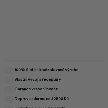
4 ks = sleva 5 %
2 556 Kč
/ ks
5 a více ks = sleva 6 %
2 529 Kč
/ ks
Australský emu olej – přírodní péče o kůži a klouby.
Detailní informace
100% čistá a kontrolovaná výroba
Vlastní vývoj a receptury
Garance vrácení peněz
Doprava zdarma
nad 2500 Kč