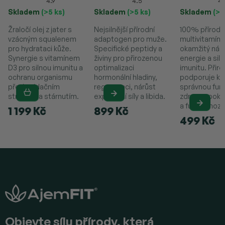
4.9
4.5
4.
Vitamínem D3)
Skladem
(>5 ks)
Skladem
(>5 ks)
Skladem
(>5
Žraločí olej z jater s
Nejsilnější přírodní
100% přírodn
vzácným squalenem
adaptogen pro muže.
multivitamín 
pro hydrataci kůže.
Specifické peptidy a
okamžitý nár
Synergie s vitamínem
živiny pro přirozenou
energie a sil
D3 pro silnou imunitu a
optimalizaci
imunitu. Přir
ochranu organismu
hormonální hladiny,
podporuje kr
před oxidačním
regeneraci, nárůst
správnou funk
stresem a stárnutím.
explozivní síly a libida.
zdravou poko
a funkci mozk
1 199 Kč
899 Kč
499 Kč
Z
á
p
a
t
í
Objevte sílu přírody, která