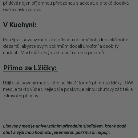
přidává nejen příjemnou přirozenou sladkost, ale také dodává
extra dávku zdraví.
V Kuchyni
:
Použijte lisovaný med jako přísadu do omáček, dresinků nebo
dezertů, abyste svým pokrmům dodali unikátní a osobitý
nádech. Med může zvýraznit chuť i aroma pokrmů.
Přímo ze Lžičky
:
Užijte si lisovaný med v jeho nejčistší formě přímo ze lžičky. RAW
med je takto vůbec nejlepší a poskytuje plnou chuťový zážitek a
zdravotní přínosy.
Lisovaný med je univerzálním přírodním sladidlem, které dodá
chuť a výživnou hodnotu jakémukoli pokrmu či nápoji
.