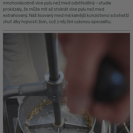
mnohonásobně více pylu než med odstředěný – studie
prokázaly, že může mít až stokrát více pylu než med
extrahovaný. Náš lisovaný med má kalnější konzistenci a bohatší
chuť díky hojnosti živin, což z něj činí vzácnou specialitu.