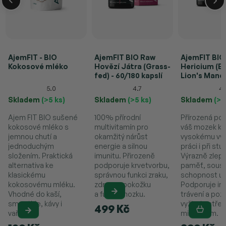
AjemFIT - BIO
AjemFIT BIO Raw
AjemFIT BIO
Kokosové mléko
Hovězí Játra (Grass-
Hericium (E
fed) - 60/180 kapslí
Lion's Mane)
kapslí (36g)
5.0
4.7
4.
Skladem
(>5 ks)
Skladem
(>5 ks)
Skladem
(>5
Ajem FIT BIO sušené
100% přírodní
Přírozená po
kokosové mléko s
multivitamín pro
váš mozek k
jemnou chutí a
okamžitý nárůst
vysokému vý
jednoduchým
energie a silnou
práci i při stu
složením. Praktická
imunitu. Přirozeně
Výrazně zlep
alternativa ke
podporuje krvetvorbu,
paměť, soust
klasickému
správnou funkci zraku,
schopnost uč
kokosovému mléku.
zdravou pokožku
Podporuje im
Vhodné do kaší,
a funkci mozku.
trávení a pozi
smoothie, kávy i
vyživuje střev
499 Kč
vaření.
mikrobiom.