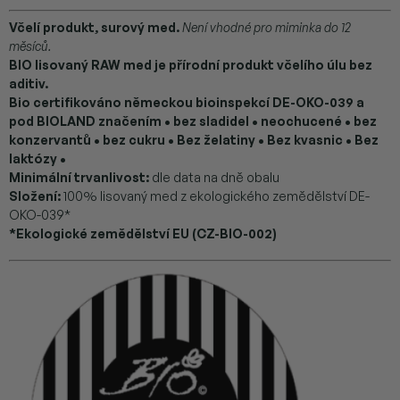
Včelí produkt, surový med.
Není vhodné pro miminka do 12
měsíců.
BIO lisovaný RAW med je přírodní produkt včelího úlu bez
aditiv.
Bio certifikováno německou bioinspekcí DE-OKO-039 a
pod BIOLAND značením • bez sladidel • neochucené • bez
konzervantů • bez cukru • Bez želatiny • Bez kvasnic • Bez
laktózy •
Minimální trvanlivost:
dle data na dně obalu
Složení:
100% lisovaný med z ekologického zemědělství DE-
OKO-039*
*Ekologické zemědělství EU (CZ-BIO-002)