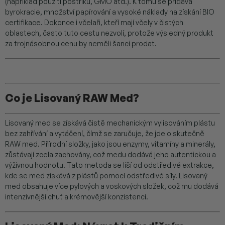
(například použití postřiků, GMO atd.). K tomu se přidává
byrokracie, množství papírování a vysoké náklady na získání BIO
certifikace. Dokonce i včelaři, kteří mají včely v čistých
oblastech, často tuto cestu nezvolí, protože výsledný produkt
za trojnásobnou cenu by neměli šanci prodat.
Co je Lisovaný RAW Med?
Lisovaný med se získává čistě mechanickým vylisováním plástu
bez zahřívání a vytáčení, čímž se zaručuje, že jde o skutečně
RAW med. Přírodní složky, jako jsou enzymy, vitamíny a minerály,
zůstávají zcela zachovány, což medu dodává jeho autentickou a
výživnou hodnotu. Tato metoda se liší od odstředivé extrakce,
kde se med získává z plástů pomocí odstředivé síly. Lisovaný
med obsahuje více pylových a voskových složek, což mu dodává
intenzivnější chuť a krémovější konzistenci.