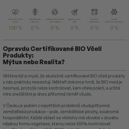
Opravdu Certifikované BIO Včelí
Produkty:
Mýtus nebo Realita?
Většina lidí si myslí, že skutečně certifikované BIO včelí produkty
u nás prakticky neexistují. Někteří dokonce tvrdí, že BIO med je
nesmysl, protože nelze kontrolovat, kam včela poletí, a určitá
míra znečištění je dnes přítomná téměř všude.
V Česku je jedním z největších problémů všudypřítomná
zemědělská produkce – pole, zemědělské plochy, soukromá
hospodářství. Každá oblast se včelstvy má obvykle v dosahu
nějakou formu vegetace, kterou nelze 100% kontrolovat