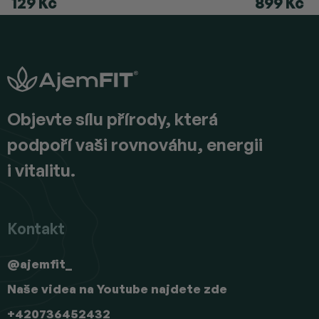
129 Kč
899 Kč
Z
á
p
a
t
í
Objevte sílu přírody, která
podpoří vaši rovnováhu, energii
i vitalitu.
Kontakt
@ajemfit_
Naše videa na Youtube najdete zde
+420736452432