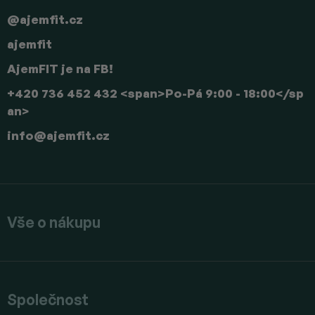
@ajemfit.cz
ajemfit
AjemFIT je na FB!
+420 736 452 432 <span>Po-Pá 9:00 - 18:00</sp
an>
info
@
ajemfit.cz
Vše o nákupu
Společnost