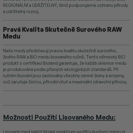
REGIONÁLNÍ a UDRŽITELNÝ, čímž podporujeme ochranu přírody
a udržitelný rozvoj.
Pravá Kvalita Skutečně Surového RAW
Medu
Naše medy představují pravou kvalitu skutečně surového,
živého RAW a BIO medu lisovaného ručně. Tento německý BIO
produkt s certifikací Bioland garantuje, že každá sklenice medu
je produkována podle přísných ekologických standardů. Při
ručním lisování jsou zachovány všechny cenné živiny a enzymy,
což zaručuje čistou, přírodní chuť a maximální zdravotní přínosy.
Možnosti Použití Lisovaného Medu:
Lisovaný med nabízí široké spektrum využití v kuchyni i mimo ni.