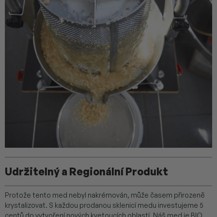
Udržitelný a Regionální Produkt
Protože tento med nebyl nakrémován, může časem přirozeně
krystalizovat. S každou prodanou sklenicí medu investujeme 5
centů do vytvoření nových kvetoucích oblastí. Náš med je BIO,