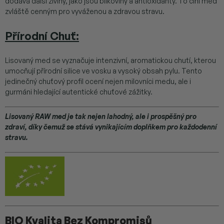
dodává další živiny, jako jsou bílkoviny a antioxidanty. To činí med
zvláště cenným pro vyváženou a zdravou stravu.
Přírodní Chuť
:
Lisovaný med se vyznačuje intenzivní, aromatickou chutí, kterou
umocňují přírodní silice ve vosku a vysoký obsah pylu. Tento
jedinečný chuťový profil ocení nejen milovníci medu, ale i
gurmáni hledající autentické chuťové zážitky.
Lisovaný RAW med je tak nejen lahodný, ale i prospěšný pro
zdraví, díky čemuž se stává vynikajícím doplňkem pro každodenní
stravu.
BIO Kvalita Bez Kompromisů