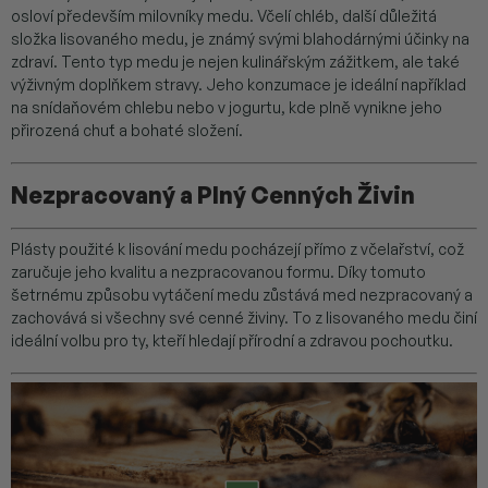
osloví především milovníky medu. Včelí chléb, další důležitá
složka lisovaného medu, je známý svými blahodárnými účinky na
zdraví. Tento typ medu je nejen kulinářským zážitkem, ale také
výživným doplňkem stravy. Jeho konzumace je ideální například
na snídaňovém chlebu nebo v jogurtu, kde plně vynikne jeho
přirozená chuť a bohaté složení.
Nezpracovaný a Plný Cenných Živin
Plásty použité k lisování medu pocházejí přímo z včelařství, což
zaručuje jeho kvalitu a nezpracovanou formu. Díky tomuto
šetrnému způsobu vytáčení medu zůstává med nezpracovaný a
zachovává si všechny své cenné živiny. To z lisovaného medu činí
ideální volbu pro ty, kteří hledají přírodní a zdravou pochoutku.