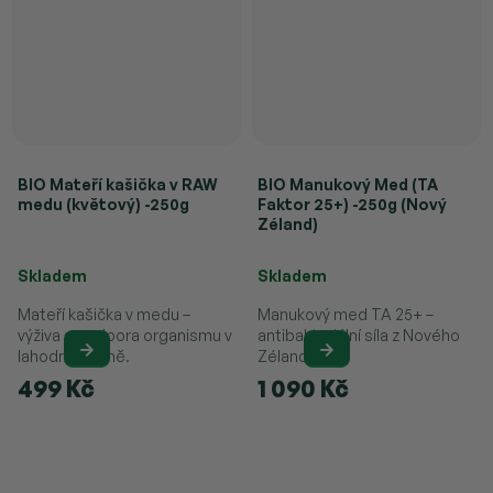
BIO Mateří kašička v RAW
BIO Manukový Med (TA
medu (květový) -250g
Faktor 25+) -250g (Nový
Zéland)
Průměrné hodnocení produktu je 4,8 z 5 hvězdiček.
Průměrné hodnocení produktu je 
Skladem
Skladem
Mateří kašička v medu –
Manukový med TA 25+ –
výživa a podpora organismu v
antibakteriální síla z Nového
lahodné formě.
Zélandu.
499 Kč
1 090 Kč