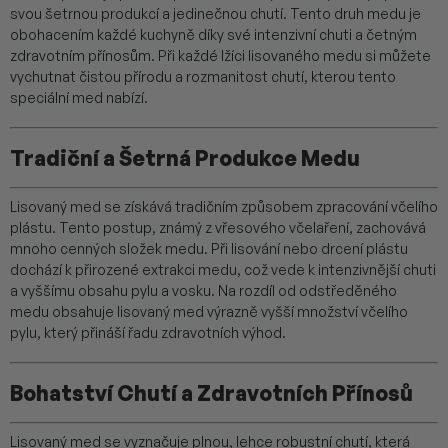
svou šetrnou produkcí a jedinečnou chutí. Tento druh medu je
obohacením každé kuchyně díky své intenzivní chuti a četným
zdravotním přínosům. Při každé lžíci lisovaného medu si můžete
vychutnat čistou přírodu a rozmanitost chutí, kterou tento
speciální med nabízí.
Tradiční a Šetrná Produkce Medu
Lisovaný med se získává tradičním způsobem zpracování včelího
plástu. Tento postup, známý z vřesového včelaření, zachovává
mnoho cenných složek medu. Při lisování nebo drcení plástu
dochází k přirozené extrakci medu, což vede k intenzivnější chuti
a vyššímu obsahu pylu a vosku. Na rozdíl od odstředěného
medu obsahuje lisovaný med výrazně vyšší množství včelího
pylu, který přináší řadu zdravotních výhod.
Bohatství Chutí a Zdravotních Přínosů
Lisovaný med se vyznačuje plnou, lehce robustní chutí, která