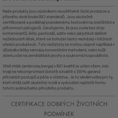
Naše produkty jsou výsledkem neuvěřitelně čisté produkce a
přísného dodržování BIO standardů. Jsou skutečně
certifikované a podléhají pravidelnému testování na znečištění a
přítomnost patogenů. Zaručujeme, že jsou zcela bez stop
kontaminantů, léčiv, pesticidů, aditiv nebo jakýchkoli dalších
nežádoucích látek, které se bohužel často nacházejí v běžných
včelích produktech. Tyto nečistoty se mohou objevit například v
důsledku léčby varroázy konvenčními metodami, nebo kvůli
doletu včel na zemědělské plochy a soukromá hospodářství.
Včelí chléb (ambrosia/perga) v BIO kvalitě je určen všem, kdo
trvají na nekompromisní čistotě a kvalitě s 100% garancí
přírodních postupů a péče o včelstva. Je to ideální volba pro ty,
kteří chtějí zažít skutečný rozdíl a vyzkoušet nejčistší formu
tohoto jedinečného přírodního produktu.