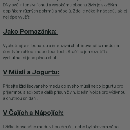
Díky své intenzivní chuti a vysokému obsahu živin je skvělým
doplňkem různých pokrmů a nápojů. Zde je několik nápadů, jak jej
nejlépe využít:
Jako Pomazánka
:
Vychutnejte si bohatou a intenzivní chuť lisovaného medu na
čerstvém chlebu nebo toastech. Stačí ho jen rozetřít a
vychutnat si jeho plnou chuť.
V Müsli a Jogurtu
:
Přidejte lžíci lisovaného medu do svého müsli nebo jogurtu pro
příjemnou sladkost a další přísun živin. Ideální volba pro výživnou
a chutnou snídani.
V Čajích a Nápojích
:
Lžička lisovaného medu v horkém čaji nebo bylinkovém nápoji