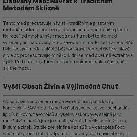
Lisovaný Med: Návrat k Tradičním
Metodám Sklizně
Tento med představuje návrat k tradičním a prastarým
metodám sklizně, protože je lisován přímo z přírodního plástu.
Na rozdíl od mnoha jiných medů na trhu nebyl tento med
vytočený ani pastovaný. Před zavedením medometu v roce 1865
bylo lisování medu z plástů běžnou praxí. Pomocí čisté svalové
síly a po procesu trvajícím několik dní se med opatrně extrahoval
z plástů. Touto prastarou metodou sbíráme malou část naší
sklizně medu.
Vyšší Obsah Živin a Výjimečná Chuť
Obsah živin v lisovaném medu výrazně převyšuje každý
konvenční i RAW med. To se týká obsahu celkových sacharidů,
lipidů, bílkovin, flavonoidů a kyseliny askorbové, stejně jako
množství minerálů jako je draslík, vápník, hořčík, sodík, železo,
lithium a zinek. Studie zveřejněná v září 2016 v časopise Food
Chemistry tento fakt podporuje. Lisovaný med navíc obsahuje