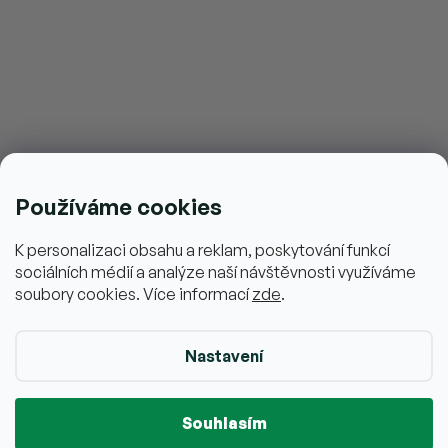
Vše o nákupu
Společnost
Používáme cookies
K personalizaci obsahu a reklam, poskytování funkcí
sociálních médií a analýze naší návštěvnosti využíváme
soubory cookies. Více informací
zde
.
Nastavení
Copyright 2026
AjemFIT.cz
. Všechna práva vyhrazena.
Upravit
nastavení cookies
Souhlasím