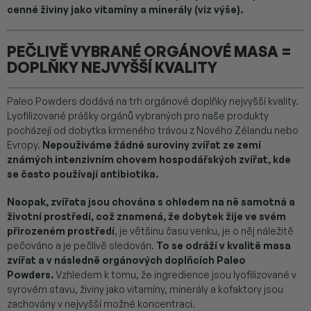
cenné živiny jako vitamíny a minerály (viz výše).
PEČLIVĚ VYBRANÉ ORGÁNOVÉ MASA =
DOPLŇKY NEJVYŠŠÍ KVALITY
Paleo Powders dodává na trh orgánové doplňky nejvyšší kvality.
Lyofilizované prášky orgánů vybraných pro naše produkty
pocházejí od dobytka krmeného trávou z Nového Zélandu nebo
Evropy.
Nepoužíváme žádné suroviny zvířat ze zemí
známých intenzivním chovem hospodářských zvířat, kde
se často používají antibiotika.
Naopak, zvířata jsou chována s ohledem na ně samotná a
životní prostředí, což znamená, že dobytek žije ve svém
přirozeném prostředí
, je většinu času venku, je o něj náležitě
pečováno a je pečlivě sledován.
To se odráží v kvalitě masa
zvířat a v následně orgánových doplňcích Paleo
Powders.
Vzhledem k tomu, že ingredience jsou lyofilizované v
syrovém stavu, živiny jako vitamíny, minerály a kofaktory jsou
zachovány v nejvyšší možné koncentraci.