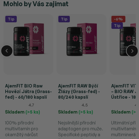
Mohlo by Vás zajímat
Tip
Tip
-6%
Tip
AjemFIT BIO Raw
AjemFIT RAW Býčí
AjemFIT VITA
Hovězí Játra (Grass-
Žlázy (Grass-fed) -
– BIO RAW J
fed) - 60/180 kapslí
80/240 kapslí
Ústřice - 180
4.7
4.5
4.
Skladem
(>5 ks)
Skladem
(>5 ks)
Skladem
(>5
100% přírodní
Nejsilnější přírodní
Ultimátní přír
multivitamín pro
adaptogen pro muže.
multivitamín 
okamžitý nárůst
Specifické peptidy a
multiminerál,