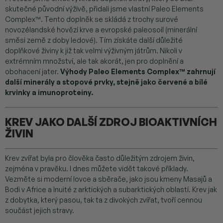
skutečné původní výživě, přidali jsme vlastní Paleo Elements
Complex™. Tento doplněk se skládá z trochy surové
novozélandské hovězí krve a evropské paleosoil (minerální
směsi země z doby ledové). Tím získáte další důležité
doplňkové živiny k již tak velmi výživným játrům. Nikoli v
extrémním množství, ale tak akorát, jen pro doplnění a
obohacení jater.
Výhody Paleo Elements Complex™ zahrnují
další minerály a stopové prvky, stejně jako červené a bílé
krvinky a imunoproteiny.
KREV JAKO DALŠÍ ZDROJ BIOAKTIVNÍCH
ŽIVIN
Krev zvířat byla pro člověka často důležitým zdrojem živin,
zejména v pravěku. I dnes můžete vidět takové příklady.
Vezměte si moderní lovce a sběrače, jako jsou kmeny Masajů a
Bodi v Africe a Inuité z arktických a subarktických oblastí. Krev jak
z dobytka, který pasou, tak ta z divokých zvířat, tvoří cennou
součást jejich stravy.