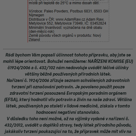
Rádi bychom Vám popsali účinnost tohoto přípravku, aby jste se
mohli lépe orientovat. Bohužel nemůžeme: NAŘÍZENI KOMISE (EU)
č1924/2006 a č. 432/102 nám nedovoluje uvádět léčivé účinky
většiny běžně používaných přírodních látek.
Nařízení č. 1924/2006 zřizuje seznam schválených zdravotních
tvrzení při označování potravin. Je povoleno použít pouze
zdravotní tvrzení posouzená Evropským poradním orgánem
(EFSA), který hodnotil vliv potravin a živin na naše zdraví. Většina
látek, používaných po staletí v lidové medicíně, získala v tomto
hodnoceni negativní stanovisko.
V důsledku toho není možné, až na výjimky vydané v nařízení č.
432/2012, uvádět u doplňků stravy, tedy látek přírodního původu,
jakákoliv tvrzení poukazující na to, že přípravek může mít vliv na