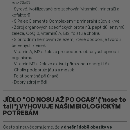
bez GMO
- Syrové, lyofilizované pro zachování vitamínů, minerálů a
kofaktorů
- S Paleo Elements Complexem™ z minerální půdy a krve
- Zdroj orgánových specifických proteinů, peptidů, enzymů,
železa, CoQ10, vitamínů A, B12, folátu a cholinu
- S přírodním hemovým železem, které podporuje tvorbu
červených krvinek
- Vitamin A, B12 a železo pro podporu obranyschopnosti
organismu
- Vitamin B12 a železo aktivují přirozenou energii těla
- Cholin podporuje játra a mozek
- Folát pomáhá při únavě
- Dobrý zdroj mědi
JÍDLO "OD NOSU AŽ PO OCAS" ("nose to
tail") VYHOVUJE NAŠIM BIOLOGICKÝM
POTŘEBÁM
Často si neuvědomujeme, že
v dnešní době obezity ve