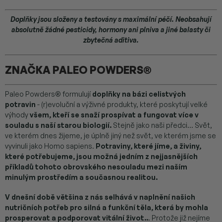
Doplňky jsou složeny a testovány s maximální péčí. Neobsahují
absolutně žádné pesticidy, hormony ani plniva a jiné balasty či
zbytečná aditiva.
ZNAČKA PALEO POWDERS
®
Paleo Powders® formulují
doplňky na bázi celistvých
potravin
- (r)evoluční a výživné produkty, které poskytují velké
výhody
všem, kteří se snaží prospívat a fungovat více v
souladu s naší starou biologií.
Stejně jako naši předci... Svět,
ve kterém dnes žijeme, je úplně jiný než svět, ve kterém jsme se
vyvinuli jako Homo sapiens.
Potraviny, které jíme, a živiny,
které potřebujeme, jsou možná jedním z nejjasnějších
příkladů tohoto obrovského nesouladu mezi naším
minulým prostředím a současnou realitou.
V dnešní době většina z nás selhává v naplnění našich
nutričních potřeb pro silná a funkční těla, která by mohla
prosperovat a podporovat vitální život..
. Protože již nejíme