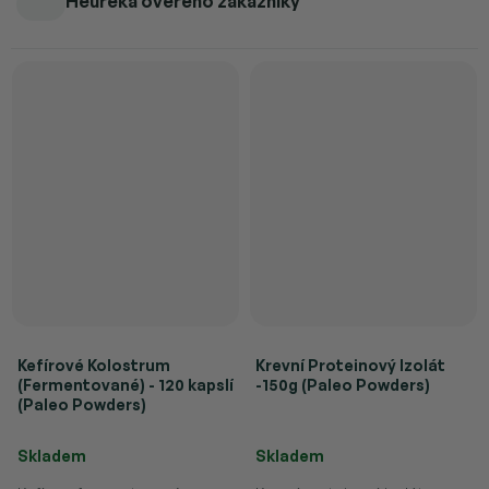
Heureka ověřeno zákazníky
Kefírové Kolostrum
Krevní Proteinový Izolát
(Fermentované) - 120 kapslí
-150g (Paleo Powders)
(Paleo Powders)
Průměrné hodnocení produktu je 4,0 z 5 hvězdiček.
Skladem
Skladem