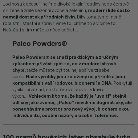
„od nosu k ocasu“, nejíme divoké lokální rostliny nebo čerstvě
sklizené a zralé sezónní ovoce a zeleninu,
moderní lidé často
nemají dostatek přírodních živin.
Díky tomu jsme méně
robustní, šťastní a zdraví! Víme to, cítíme to a vidíme to!
Naštěstí s tím můžete něco udělat...
Paleo Powders®
Paleo Powders® se snaží praktickým a zručným
způsobem přivést zpět to, co v moderní stravě
chybí,
takže můžete být tou nejlepší verzí sebe
sama.
Naše výrobky jsou založeny na přírodě a jsou
kompatibilní s vaší rodovou biochemií a DNA.
Poskytují
vynikající základ, na kterém lze stavět zdraví a
výkon...
Vzhledem k tomu, že každý je "uvnitř" stejně
odlišný jako zvenčí, „Paleo“ nevidíme dogmaticky, ale
ponecháváme prostor pro nový vývoj, biochemickou
individualitu, osobní názory a osobní tolerance.
100 gramů hovězích jater obsahuje tyto