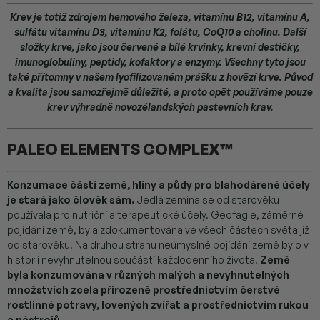
Krev je totiž zdrojem hemového železa, vitamínu B12, vitamínu A,
sulfátu vitamínu D3, vitamínu K2, folátu, CoQ10 a cholinu. Další
složky krve, jako jsou červené a bílé krvinky, krevní destičky,
imunoglobuliny, peptidy, kofaktory a enzymy. Všechny tyto jsou
také přítomny v našem lyofilizovaném prášku z hovězí krve. Původ
a kvalita jsou samozřejmě důležité, a proto opět používáme pouze
krev výhradně novozélandských pastevních krav.
PALEO ELEMENTS COMPLEX™
Konzumace částí země, hlíny a půdy pro blahodárené účely
je stará jako člověk sám.
Jedlá zemina se od starověku
používala pro nutriční a terapeutické účely. Geofagie, záměrné
pojídání země, byla zdokumentována ve všech částech světa již
od starověku. Na druhou stranu neúmyslné pojídání země bylo v
historii nevyhnutelnou součástí každodenního života.
Země
byla konzumována v různých malých a nevyhnutelných
množstvích zcela přirozeně prostřednictvím čerstvé
rostlinné potravy, lovených zvířat a prostřednictvím rukou
a nástrojů.