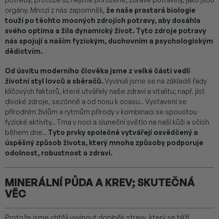
orgány. Mnozí z nás zapomněli,
že naše prastará biologie
touží po těchto mocných zdrojích potravy, aby dosáhla
svého optima a žila dynamický život.
Tyto zdroje potravy
nás spojují s naším fyzickým, duchovním a psychologickým
dědictvím.
Od úsvitu moderního člověka jsme z velké části vedli
životní styl lovců a sběračů.
Vyvinuli jsme se na základě řady
klíčových faktorů, které utvářely naše zdraví a vitalitu; např. jíst
divoké zdroje, sezónně a od nosu k ocasu.. Vystavení se
přírodním živlům a rytmům přírody v kombinaci se spoustou
fyzické aktivity.. Tma v noci a sluneční světlo na naší kůži a očích
během dne..
Tyto prvky společně vytvářejí osvědčený a
úspěšný způsob života, který mnoha způsoby podporuje
odolnost, robustnost a zdraví.
MINERÁLNÍ PŮDA A KREV; SKUTEČNÁ
VĚC
Protože jsme chtěli vyvinout doplněk stravy, který se blíží