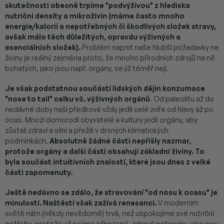
skutečnosti obecně trpíme "podvýživou" z hlediska
nutriční density a mikroživin (máme často mnoho
energie/kalorií a nepotřebných či škodlivých složek stravy,
avšak málo těch důležitých, opravdu výživných a
esenciálních složek).
Problém napnit naše hlubší požadavky na
živiny je reálný zejména proto, že mnoho přírodních zdrojů na ně
bohatých, jako jsou např. orgány, se již téměř nejí.
Je však podstatnou součástí lidských dějin konzumace
"nose to tail" celku vč. výživných orgánů
. Od paleolitu až do
nedávné doby naši předkové vždy jedli celé zvíře od hlavy až po
ocas. Mnozí domorodí obyvatelé a kultury jedli orgány, aby
zůstali zdraví a silní a přežili v drsných klimatických
podmínkách.
Absolutně žádné části nepřišly nazmar,
protože orgány a další části obsahují základní živiny. To
byla součást intuitivních znalostí, které jsou dnes z velké
části zapomenuty.
Ještě nedávno se zdálo, že stravování "od nosu k ocasu" je
minulostí. Naštěstí však zažívá renesanci.
V moderním
světě nám (někdy nevědomě) trvá, než uspokojíme své nutriční
potřeby, protože už nejíme přirozené, zdravé potraviny, jako jsou