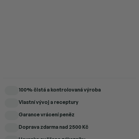
4 ks = sleva 5 %
1 424 Kč
/ ks
5 a více ks = sleva 6 %
1 409 Kč
/ ks
Hovězí orgány – komplexní výživa z přírodních zdrojů.
Detailní informace
100% čistá a kontrolovaná výroba
Vlastní vývoj a receptury
Garance vrácení peněz
Doprava zdarma
nad 2500 Kč