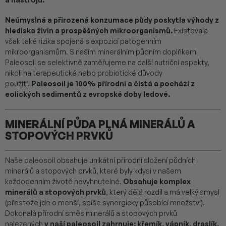
Neúmyslná a přirozená konzumace půdy poskytla výhody z
hlediska živin a prospěšných mikroorganismů.
Existovala
však také rizika spojená s expozicí patogenním
mikroorganismům. S naším minerálním půdním doplňkem
Paleosoil se selektivně zaměřujeme na další nutriční aspekty,
nikoli na terapeutické nebo probiotické důvody
použití.
Paleosoil je 100% přírodní a čistá a pochází z
eolických sedimentů z evropské doby ledové.
MINERÁLNÍ PŮDA PLNÁ MINERÁLŮ A
STOPOVÝCH PRVKŮ
Naše paleosoil obsahuje unikátní přírodní složení půdních
minerálů a stopových prvků, které byly kdysi v našem
každodenním životě nevyhnutelné.
Obsahuje komplex
minerálů a stopových prvků
, který dělá rozdíl a má velký smysl
(přestože jde o menší, spíše synergicky působící množství).
Dokonalá přírodní směs minerálů a stopových prvků
nalezených
v naší paleosoil zahrnuje: křemík, vápník, draslík,