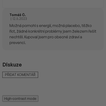
Tomáš Č.
|
12.5.2023
Hodnocení produktu je 4 z 5 hvězdiček.
Možná pomohl s energií, možná placebo, těžko
říct, žádné konkrétní problémy jsem železem řešit
nechtěl. Kupoval jsem pro obecné zdraví a
prevenci.
Diskuze
PŘIDAT KOMENTÁŘ
High-contrast mode