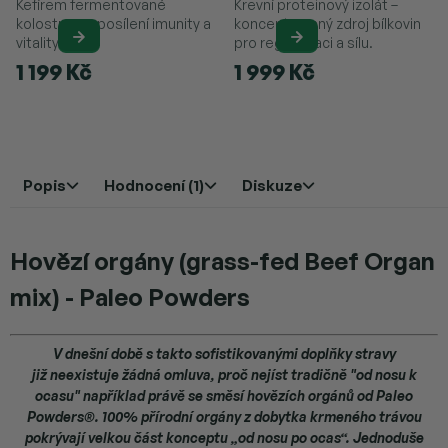
Kefírem fermentované
Krevní proteinový izolát –
kolostrum – posílení imunity a
koncentrovaný zdroj bílkovin
vitality.
pro regeneraci a sílu.
1 199 Kč
1 999 Kč
Popis
Hodnocení (1)
Diskuze
Hovězí orgány (grass-fed Beef Organ
mix) - Paleo Powders
V dnešní době s takto sofistikovanými doplňky stravy
již neexistuje žádná omluva, proč nejíst tradičně "od nosu k
ocasu" například právě se směsí hovězích orgánů od Paleo
Powders®. 100% přírodní orgány z dobytka krmeného trávou
pokrývají velkou část konceptu „od nosu po ocas“. Jednoduše