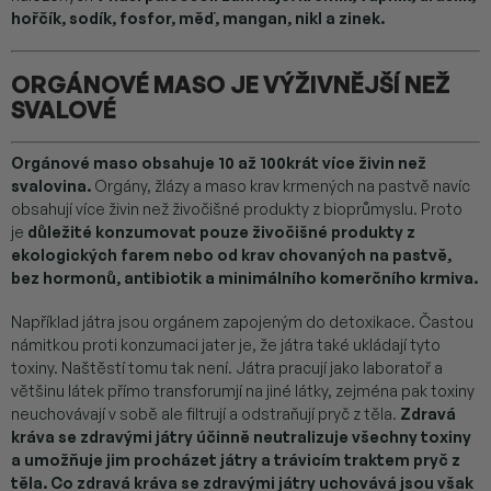
hořčík, sodík, fosfor, měď, mangan, nikl a zinek.
ORGÁNOVÉ MASO JE VÝŽIVNĚJŠÍ NEŽ
SVALOVÉ
Orgánové maso obsahuje 10 až 100krát více živin než
svalovina.
Orgány, žlázy a maso krav krmených na pastvě navíc
obsahují více živin než živočišné produkty z bioprůmyslu. Proto
je
důležité konzumovat pouze živočišné produkty z
ekologických farem nebo od krav chovaných na pastvě,
bez hormonů, antibiotik a minimálního komerčního krmiva.
Například játra jsou orgánem zapojeným do detoxikace. Častou
námitkou proti konzumaci jater je, že játra také ukládají tyto
toxiny. Naštěstí tomu tak není. Játra pracují jako laboratoř a
většinu látek přímo transforumjí na jiné látky, zejména pak toxiny
neuchovávají v sobě ale filtrují a odstraňují pryč z těla.
Zdravá
kráva se zdravými játry účinně neutralizuje všechny toxiny
a umožňuje jim procházet játry a trávicím traktem pryč z
těla. Co zdravá kráva se zdravými játry uchovává jsou však