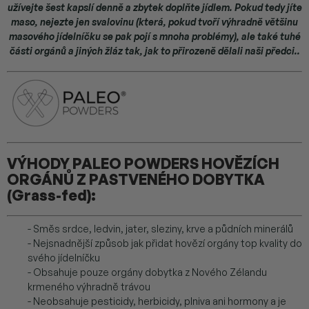
užívejte šest kapslí denně a zbytek doplňte jídlem. Pokud tedy jíte
maso, nejezte jen svalovinu (která, pokud tvoří výhradně většinu
masového jídelníčku se pak pojí s mnoha problémy), ale také tuhé
části orgánů a jiných žláz tak, jak to přirozeně dělali naši předci..
VÝHODY PALEO POWDERS HOVĚZÍCH
ORGÁNŮ Z PASTVENÉHO DOBYTKA
(Grass-fed):
- Směs srdce, ledvin, jater, sleziny, krve a půdních minerálů
- Nejsnadnější způsob jak přidat hovězí orgány top kvality do
svého jídelníčku
- Obsahuje pouze orgány dobytka z Nového Zélandu
krmeného výhradně trávou
- Neobsahuje pesticidy, herbicidy, plniva ani hormony a je