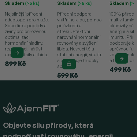
Skladem
(>5 ks)
Skladem
(>5 ks)
Skladem
(>5
Nejsilnější přírodní
Přírodní podpora
100% přírodn
adaptogen pro muže.
vnitřního klidu, pomoc
multivitamín 
Specifické peptidy a
pří úzkosti a
okamžitý nár
živiny pro přirozenou
stresu. Efektivní
energie a sil
optimalizaci
narovnání hormonální
imunitu. Přir
hormonální hladiny,
rovnováhy a zvýšení
podporuje kr
regeneraci, nárůst
libida. Navrací tělu
správnou funk
explozivní síly a libida.
stabilní energii, vitalitu
zdravou poko
a podporuje hluboký
a funkci mozk
899 Kč
spánek.
499 Kč
599 Kč
Z
á
p
a
t
í
Objevte sílu přírody, která
podpoří vaši rovnováhu, energii