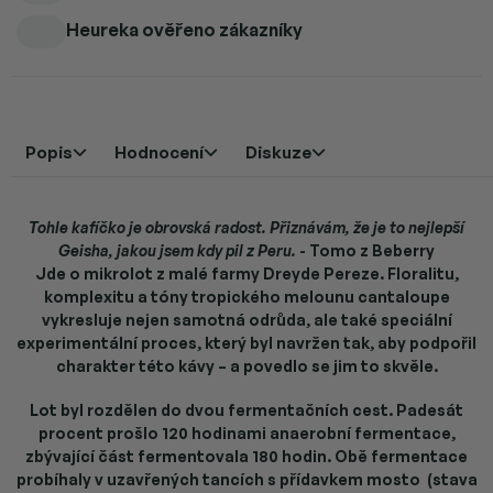
Heureka ověřeno zákazníky
Popis
Hodnocení
Diskuze
Tohle kafíčko je obrovská radost. Přiznávám, že je to nejlepší
Geisha, jakou jsem kdy pil z Peru.
- Tomo z Beberry
Jde o mikrolot z malé farmy Dreyde Pereze. Floralitu,
komplexitu a tóny tropického melounu cantaloupe
vykresluje nejen samotná odrůda, ale také speciální
experimentální proces, který byl navržen tak, aby podpořil
charakter této kávy – a povedlo se jim to skvěle.
Lot byl rozdělen do dvou fermentačních cest. Padesát
procent prošlo 120 hodinami anaerobní fermentace,
zbývající část fermentovala 180 hodin. Obě fermentace
probíhaly v uzavřených tancích s přídavkem mosto (stava