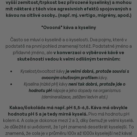
vyšší zemitost/trpkost bez přirozené kyselinky) a mohou
mít některé z těch více agresivních efektů spojovaných s
kávou na citlivé osoby.. (např. mj. vertigo, migrény, apod.)
"Ovocná" káva a kyseliny
Často se mluví o kyselině a o kyselosti. Dva pojmy, které v
podstatě na první pohled znamenají totéž. Podstatné jméno a
přídavné jméno, ale
v konverzaci o výběrové kávě ve
skutečnosti vedou k velmi odlišným termínům:
Kyselost/ovocitost kávy
je velmi dobrá, protože souvisí s
ovocným chuťovým profilem
kávy.
Kyselina (nízké pH) kávy
není tak dobrá, protože jde o
hodnotu pH
nápoje a jeho dopady na organismus
(demineralizace, zatížení ledvin atd.)
Kakao/čokoláda má např. pH 5,5-6,5. Káva má obvykle
hodnotu pH 5 a je tedy mírně kyselá.
Pivo má hodnotu pH
kolem 4. A cola je dokonce mezi 2 a 3, díky čemuž je velmi kyselá.
Je důležité si uvědomit, že 1 pH znamená desetkrát kyselejší. To
znamená, že cola je v průměru 100x až 1000x kyselejší než káva!