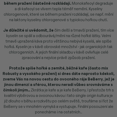
během pražení částečně rozkládají.
Monokafeoyl degraduje
a di-kafeoyl se vlivem tepla téměř nemění. Kyseliny
chlorogenové, které se během pražení rozkládají, se např. mění
na laktony kyseliny chlorogenové s typickou hořkou chutí.
Je důležité si uvědomit, že
čím delší a tmavší pražení, tím více
kyselin se spálí a odbourává/mění na různé hořké látky. Velmi
tmavě upražená káva proto většinou nebývá kyselá, ale spíše
hořká. Kyselin je v kávě obrovské množství - jak organických tak
chlorogenních. A jejich finální skladbu v kávě ovlivňuje celé
zpracování a nejvíce právě způsob pražení.
Protože spíše hořké a zemité, běžné kafe (často mix
Robusty a vysokého pražení) si dnes dáte naprosto kdekoli,
zveme Vás na novou cestu do ovocného ráje BeBerry
,
jež je
jinou dimenzí a sférou, kterou neradi vůbec srovnáváme s
čímkoli jiným..
Zkrátka je kafe a je kafe BeBerry. I přestože trh s
kvalitní výběrovou a ovocnou kávou i tato single origin kultura je
již dlouho v běhu a rozkvětu po celém světě, troufáme si říct že
BeBerry se v mnohém vymyká a vystupuje. Finální posouzení ale
ponecháme i na ostatních..