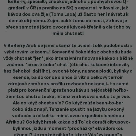
BeBerry, specialty značkou jednoho z pouhých dvou Q-
graderů v ČR (a prvního na SK) a experta i milovníka, jež
kávou doslova žije (Toma Laca) už často není návratu k
čemukoli jinému. Zejm. pak k tomu co nectí, že káva je
přece samotné jádro ovocné kávové třešně a dle toho by
měla chutnat!
V BeBerry Arabice jsme okamžitě uviděli tolik podobností s
výběrovým kakaem..! Konvenční čokoláda z obchodu bude
vždy chutnat "jen" jako intenzivní rafinované kakao s běžně
známou "prostě čoko" chutí (čti: chuť kakaové intenzity
bez čehokoli dalšího), ovocné tóny, nuance plodů, bylinky a
esence, ba dokonce slunce či vítr a celkový terroir
zdrojové země se v profilu rozhodně nekonají.. to samé
platí pro konvenční upraženou kávu s nejčastěji hořko-
zemitou chutí a tečka. Intenzivní kávová chuť a to je vše.
Ale co když chcete víc? Co když může bean-to-bar
čokoláda z např. Tanzanie spustit na jazyku ovocný
vodopád a několika-minutovou expedici slunečnou
Afrikou? Co když hrnek kakaa od To´ak doručí citrusovo-
bylinnou jízdu a moment "procházky" ekvádorskou
džunglí? Je možné pít kafe, které Vás "vykoupe" v