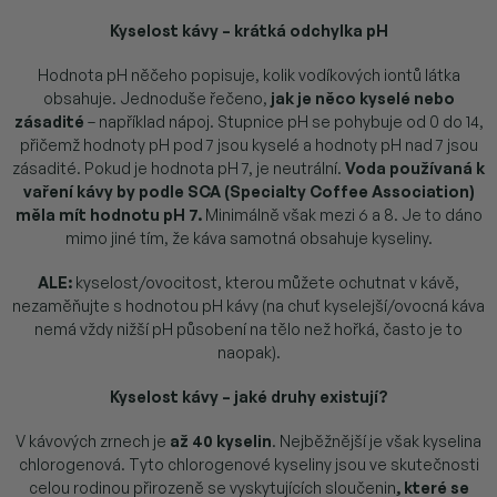
Kyselost kávy – krátká odchylka pH
Hodnota pH něčeho popisuje, kolik vodíkových iontů látka
obsahuje. Jednoduše řečeno,
jak je něco kyselé nebo
zásadité
– například nápoj. Stupnice pH se pohybuje od 0 do 14,
přičemž hodnoty pH pod 7 jsou kyselé a hodnoty pH nad 7 jsou
zásadité. Pokud je hodnota pH 7, je neutrální.
Voda používaná k
vaření kávy by podle SCA (Specialty Coffee Association)
měla mít hodnotu pH 7.
Minimálně však mezi 6 a 8. Je to dáno
mimo jiné tím, že káva samotná obsahuje kyseliny.
ALE:
kyselost/ovocitost, kterou můžete ochutnat v kávě,
nezaměňujte s hodnotou pH kávy (na chuť kyselejší/ovocná káva
nemá vždy nižší pH působení na tělo než hořká, často je to
naopak).
Kyselost kávy – jaké druhy existují?
V kávových zrnech je
až 40 kyselin
. Nejběžnější je však kyselina
chlorogenová. Tyto chlorogenové kyseliny jsou ve skutečnosti
celou rodinou přirozeně se vyskytujících sloučenin
, které se