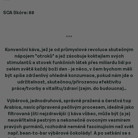
***
SCA Skóre: 88
***
Konvenční káva, jež je od průmyslové revoluce skutečným
nápojem "otroků" a jež zásobuje koktejlem svých
stimulantů a stovek funkčních látek přes miliardu lidí po
celém světě každý boží den - je něco, v čem bychom měli
být spíše zdrženlivý ohledně konzumace, pokud nám jde o
udržitelnost, skutečnou/přirozenou efektivitu
práce/tvorby a vitalitu/zdraví (zejm. do budoucna)..
Výběrová, jednodruhová, správně pražená a čerstvá top
Arabica, navíc připravená pečlivým procesem, ideálně jako
filtrovaná (čti nejzdravější :) káva vůbec, může být (a je)
neuvěřitelně pestrým a nekonečně ovocným vesmírem
pravých gurmánů, rozhodně neméně fascinujícím než svět
např. bean-to-bar výběrové čokolády! A po setkání se s