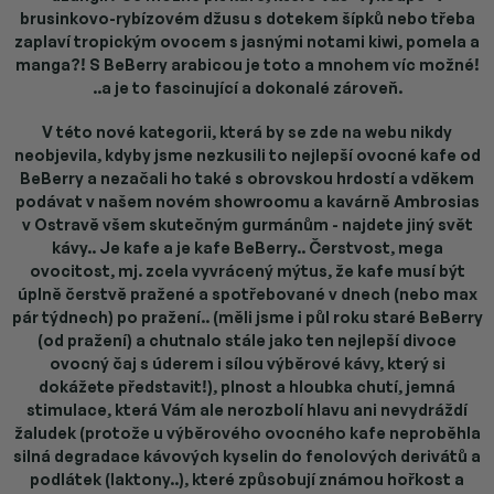
brusinkovo-rybízovém džusu s dotekem šípků nebo třeba
zaplaví tropickým ovocem s jasnými notami kiwi, pomela a
manga?! S BeBerry arabicou je toto a mnohem víc možné!
..a je to fascinující a dokonalé zároveň.
V této nové kategorii, která by se zde na webu nikdy
neobjevila, kdyby jsme nezkusili to nejlepší ovocné kafe od
BeBerry a nezačali ho také s obrovskou hrdostí a vděkem
podávat v našem novém showroomu a kavárně Ambrosias
v Ostravě všem skutečným gurmánům - najdete jiný svět
kávy.. Je kafe a je kafe BeBerry.. Čerstvost, mega
ovocitost, mj. zcela vyvrácený mýtus, že kafe musí být
úplně čerstvě pražené a spotřebované v dnech (nebo max
pár týdnech) po pražení.. (měli jsme i půl roku staré BeBerry
(od pražení) a chutnalo stále jako ten nejlepší divoce
ovocný čaj s úderem i sílou výběrové kávy, který si
dokážete představit!), plnost a hloubka chutí, jemná
stimulace, která Vám ale nerozbolí hlavu ani nevydráždí
žaludek (protože u výběrového ovocného kafe neproběhla
silná degradace kávových kyselin do fenolových derivátů a
podlátek (laktony..), které způsobují známou hořkost a