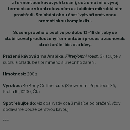
z fermentace kavovych tresni), což umožnilo vývoj
fermentace v kontrolovaném a stabilním mikrobiálním
prostředí. Smíchání obou částí vytváří vrstvenou
aromatickou komplexitu.
Sušení probíhalo pečlivě po dobu 12–15 dní, aby se
stabilizoval prodloužený fermentační proces a zachovala
strukturální čistota kávy.
Pražená kávová zrna Arabika.
Filter/omni roast.
Skladujte v
suchu a chladu bez přímmého slunečního záření.
Hmotnost:
200g
Výrobce:
Be Berry Coffee s.r.o. (Showroom: Přípotoční 35,
Praha 10, 10100, ČR)
Spotřebujte do:
viz obal (vždy cca 3 měsíce od pražení, vždy
dodáváme pouze čerstvou kávou).
***