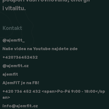
i vitalitu.
Kontakt
@ajemfit_
Naše videa na Youtube najdete zde
+420736452432
@ajemfit.cz
ajemfit
AjemFIT je na FB!
+420 736 452 432 <span>Po-Pá 9:00 - 18:00</sp
an>
info
@
ajemfit.cz