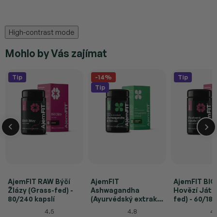
High-contrast mode
Mohlo by Vás zajímat
Tip
-14%
Tip
Tip
AjemFIT RAW Býčí
AjemFIT
AjemFIT BIO
Žlázy (Grass-fed) -
Ashwagandha
Hovězí Játr
80/240 kapslí
(Ayurvédský extrakt
fed) - 60/180
KSM66®) - 120 kapslí
4.5
4.8
4.
(30g)