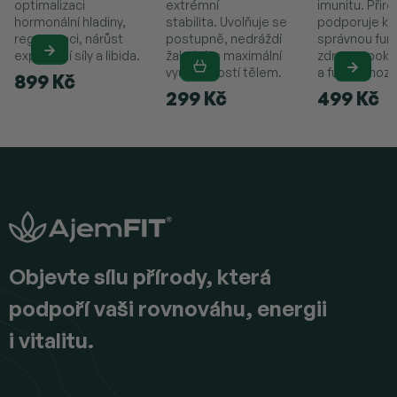
optimalizaci
extrémní
imunitu. Přir
hormonální hladiny,
stabilita. Uvolňuje se
podporuje kr
regeneraci, nárůst
postupně, nedráždí
správnou funk
explozivní síly a libida.
žaludek s maximální
zdravou poko
využitelností tělem.
a funkci mozk
899 Kč
299 Kč
499 Kč
Z
á
p
a
t
í
Objevte sílu přírody, která
podpoří vaši rovnováhu, energii
i vitalitu.