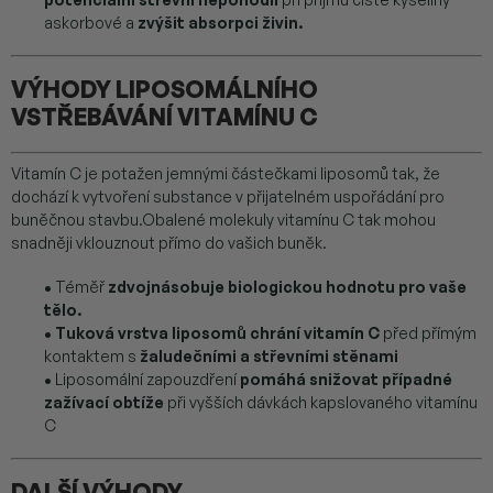
askorbové a
zvýšit absorpci živin.
VÝHODY LIPOSOMÁLNÍHO
VSTŘEBÁVÁNÍ VITAMÍNU C
Vitamín C je potažen jemnými částečkami liposomů tak, že
dochází k vytvoření substance v přijatelném uspořádání pro
buněčnou stavbu.Obalené molekuly vitamínu C tak mohou
snadněji vklouznout přímo do vašich buněk.
•
Téměř
zdvojnásobuje biologickou hodnotu pro vaše
tělo.
•
Tuková vrstva liposomů chrání vitamín C
před přímým
kontaktem s
žaludečními a střevními stěnami
•
Liposomální zapouzdření
pomáhá snižovat případné
zažívací obtíže
při vyšších dávkách kapslovaného vitamínu
C
DALŠÍ VÝHODY