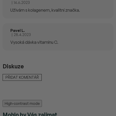
|
14.6.2023
Hodnocení produktu je 5 z 5 hvězdiček.
Uživám s kolagenem, kvalitní značka.
Pavel L.
|
28.4.2023
Hodnocení produktu je 5 z 5 hvězdiček.
Vysoká dávka vitamínu C.
Diskuze
PŘIDAT KOMENTÁŘ
High-contrast mode
Mohlo by Vás zajímat