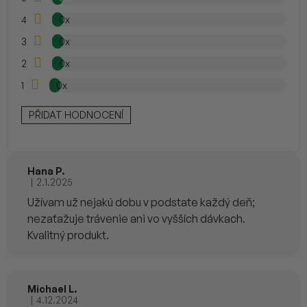
hvězdiček.
n
4
0x
í
3
0x
2
0x
1
0x
PŘIDAT HODNOCENÍ
Hana P.
|
2.1.2025
Hodnocení produktu je 5 z 5 hvězdiček.
Užívam už nejakú dobu v podstate každý deň;
nezaťažuje trávenie ani vo vyšších dávkach.
Kvalitný produkt.
Michael L.
|
4.12.2024
Hodnocení produktu je 5 z 5 hvězdiček.