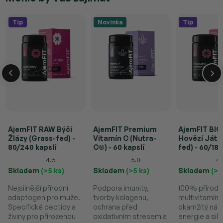
Tip
Novinka
Tip
AjemFIT RAW Býčí
AjemFIT Premium
AjemFIT BIO
Žlázy (Grass-fed) -
Vitamín C (Nutra-
Hovězí Játr
80/240 kapslí
C®) - 60 kapslí
fed) - 60/180
4.5
5.0
4.
Skladem
(>5 ks)
Skladem
(>5 ks)
Skladem
(>5
Nejsilnější přírodní
Podpora imunity,
100% přírodn
adaptogen pro muže.
tvorby kolagenu,
multivitamín 
Specifické peptidy a
ochrana před
okamžitý nár
živiny pro přirozenou
oxidativním stresem a
energie a sil