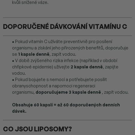
kvůli snížené váze.
DOPORUČENÉ DÁVKOVÁNÍ VITAMÍNU C
•
Pokud vitamín C užíváte preventivně pro posílení
organismu a získání jeho přirozených benefitů, doporučuje
se
1 kapsle denně
, zapít vodou.
•
V době zvýšeného rizika infekce (například v období
chřipkové epidemie) užívejte
2 kapsle denně
, zapijte
vodou.
•
Pokud bojujete s nemocí a potřebujete posílit
obranyschopnost a napomoci regeneraci
organismu,
doporučujeme 3 kapsle denně
, zapít vodou.
Obsahuje 60 kapslí = až 60 doporučených denních
dávek.
CO JSOU LIPOSOMY?