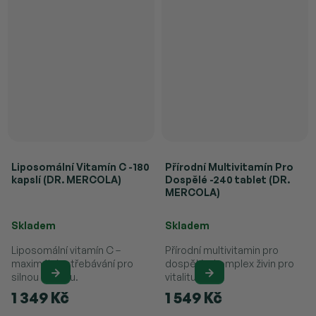
Liposomální Vitamín C -180
Přírodní Multivitamín Pro
kapslí (DR. MERCOLA)
Dospělé -240 tablet (DR.
MERCOLA)
Průměrné hodnocení produktu je 4,9 z 5 hvězdiček.
Průměrné hodnocení produktu je 
Skladem
Skladem
Liposomální vitamín C –
Přírodní multivitamin pro
maximální vstřebávání pro
dospělé – komplex živin pro
silnou imunitu.
vitalitu.
1 349 Kč
1 549 Kč