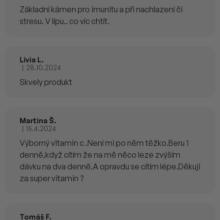
Základní kámen pro imunitu a při nachlazení či
stresu. V lípu.. co víc chtít.
Livia L.
|
28.10.2024
Hodnocení produktu je 5 z 5 hvězdiček.
Skvely produkt
Martina Š.
|
15.4.2024
Hodnocení produktu je 5 z 5 hvězdiček.
Výborný vitamin c .Není mi po něm těžko.Beru 1
denně,když cítím že na mě něco leze zvýším
dávku na dva denně.A opravdu se cítím lépe.Děkuji
za super vitamin ?
Tomáš F.