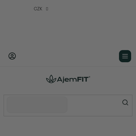
Přejít
CZK
na
obsah
Domů
Doplňky stravy
Vitamíny / Antioxidanty
Vitamín C
Liposomální vitamín C -60 kapslí (DR.
MERCOLA)