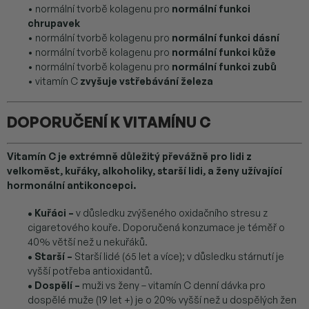
• normální tvorbě kolagenu pro
normální funkci
chrupavek
• normální tvorbě kolagenu pro
normální funkci dásní
• normální tvorbě kolagenu pro
normální funkci kůže
• normální tvorbě kolagenu pro
normální funkci zubů
• vitamín C
zvyšuje vstřebávání železa
DOPORUČENÍ K VITAMÍNU C
Vitamín C je extrémně důležitý převážně pro lidi z
velkoměst, kuřáky, alkoholiky, starší lidi, a ženy užívající
hormonální antikoncepci.
• Kuřáci –
v důsledku zvýšeného oxidačního stresu z
cigaretového kouře. Doporučená konzumace je téměř o
40% větší než u nekuřáků.
• Starší –
Starší lidé (65 let a více); v důsledku stárnutí je
vyšší potřeba antioxidantů.
• Dospělí –
muži vs ženy – vitamín C denní dávka pro
dospělé muže (19 let +) je o 20% vyšší než u dospělých žen