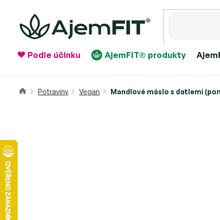
Přejít
na
obsah
Podle účinku
AjemFIT® produkty
AjemF
Domů
Mandlové máslo s datlemi (pom
Potraviny
Vegan
Mandlové máslo s datlemi (