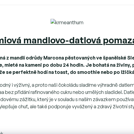
miová mandlovo-datlová pomaz
ná z
mandlí odrůdy Marcona pěstovaných ve španělské Si
, mleté ​​na kameni po dobu 24 hodin. Je bohatá na živiny
že se perfektně hodí na toast, do smoothie nebo po lžičk
odný i výživný, a proto naši čokoládu sladíme výhradně datlemi
a bez přidání rafinovaného cukru nebo umělých sladidel. Datle 
oládovému zážitku, který je v souladu s naším závazkem používa
ylepšuje chuť, ale také podporuje vyvážený a zdravý životní sty
ek.