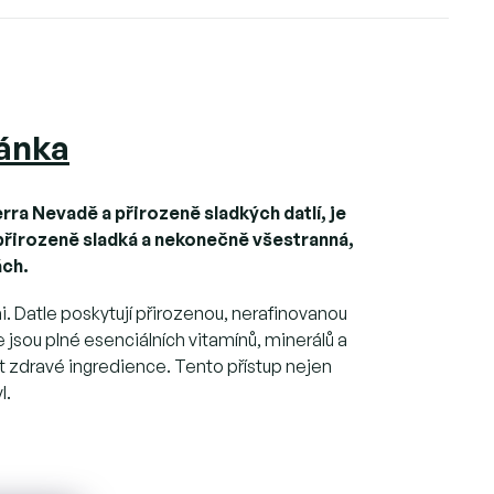
ánka
erra Nevadě
a přirozeně sladkých datlí, je
, přirozeně sladká a nekonečně všestranná,
ách.
. Datle poskytují přirozenou, nerafinovanou
jsou plné esenciálních vitamínů, minerálů a
t zdravé ingredience. Tento přístup nejen
l.