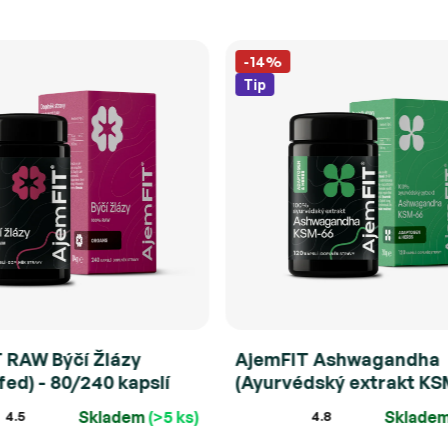
-14%
Tip
 RAW Býčí Žlázy
AjemFIT Ashwagandha
fed) - 80/240 kapslí
(Ayurvédský extrakt K
- 120 kapslí (30g)
Skladem
(>5 ks)
Sklade
4.5
4.8