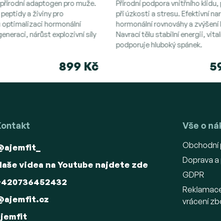
í přírodní adaptogen pro muže.
Přírodní podpora vnitřního klidu
 peptidy a živiny pro
pří úzkosti a stresu. Efektivní na
 optimalizaci hormonální
hormonální rovnováhy a zvýšení l
generaci, nárůst explozivní síly
Navrací tělu stabilní energii, vital
podporuje hluboký spánek.
899 Kč
5
Kontakt
Vše o n
Obchodní
@ajemfit_
Doprava a 
Naše videa na Youtube najdete zde
GDPR
+420736452432
Reklamac
@ajemfit.cz
vrácení zb
ajemfit