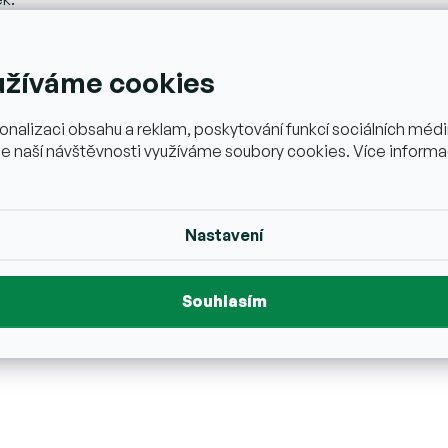
 stopy ořechů, sezamu a mléka.
užíváme cookies
onalizaci obsahu a reklam, poskytování funkcí sociálních médií
e naší návštěvnosti využíváme soubory cookies. Více informa
Nastavení
Madrid)
 obalu
 do 18°C max.
Souhlasím