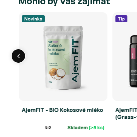
Mohlo by Vás zajímat
Novinka
Tip
a
AjemFIT - BIO Kokosové mléko
AjemFIT
lí
(Grass-
5 ks)
Skladem
(>5 ks)
5.0