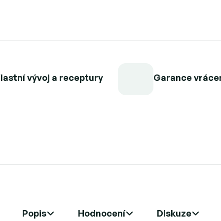
lastní vývoj a receptury
Garance vráce
Popis
Hodnocení
Diskuze