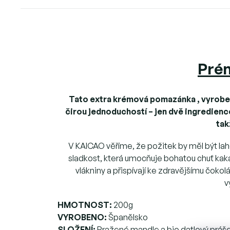
Pré
Tato extra krémová pomazánka , vyrobe
čirou jednoduchostí – jen dvě ingredience
tak
V KAICAO věříme, že požitek by měl být lah
sladkost, která umocňuje bohatou chuť kaka
vlákniny a přispívají ke zdravějšímu čok
v
HMOTNOST:
200g
VYROBENO:
Španělsko
SLOŽENÍ:
Pražené mandle a bio datlový práš