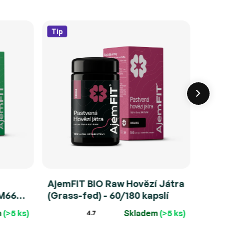
Tip
AjemFIT BIO Raw Hovězí Játra
Ajem
SM66®)
(Grass-fed) - 60/180 kapslí
Bisgl
(MagC
m
(>5 ks)
Skladem
(>5 ks)
4.7