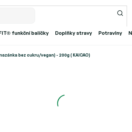
IT® funkční balíčky
Doplňky stravy
Potraviny
N
azánka bez cukru/vegan) - 200g ( KAICAO)
pomazánka bez cukru/vegan) - 2
379 Kč
Měrná
Skladem
cena:
Můžeme doručit do:
Přid