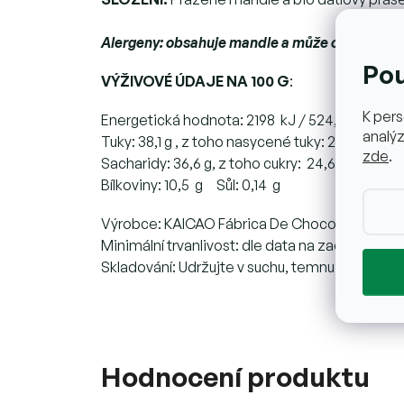
Alergeny: obsahuje mandle a může obsahovat
Po
VÝŽIVOVÉ ÚDAJE NA 100 G
:
K pers
Energetická hodnota:
2198 kJ / 524,3 kcal
analýz
Tuky: 38,1 g , z toho nasycené tuky: 2,9 g
zde
.
Sacharidy: 36,6 g, z toho cukry: 24,6 g
Bílkoviny: 10,5 g Sůl: 0,14 g
Výrobce: KAICAO Fábrica De Chocolate, S.L. (
Minimální trvanlivost: dle data na zadní straně
Skladování: Udržujte v suchu, temnu a teplotě
Hodnocení produktu