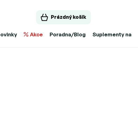
Prázdný košík
ovinky
Akce
Poradna/Blog
Suplementy na m
00g ( KAICAO)
11.8.2026
Možnosti doručení
at do košíku