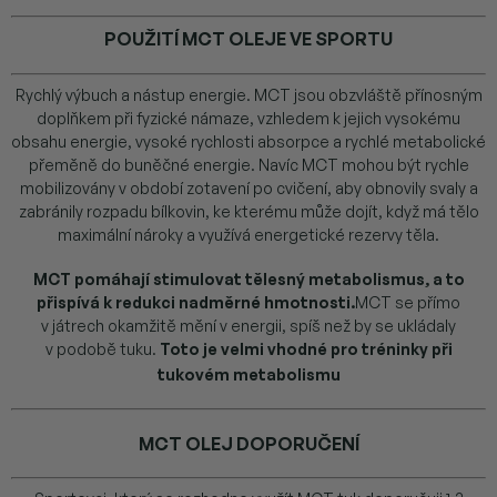
POUŽITÍ MCT OLEJE VE SPORTU
Rychlý výbuch a nástup energie. MCT jsou obzvláště přínosným
doplňkem při fyzické námaze, vzhledem k jejich vysokému
obsahu energie, vysoké rychlosti absorpce a rychlé metabolické
přeměně do buněčné energie. Navíc MCT mohou být rychle
mobilizovány v období zotavení po cvičení, aby obnovily svaly a
zabránily rozpadu bílkovin, ke kterému může dojít, když má tělo
maximální nároky a využívá energetické rezervy těla.
MCT pomáhají stimulovat tělesný metabolismus, a to
přispívá k redukci nadměrné hmotnosti.
MCT se přímo
v játrech okamžitě mění v energii, spíš než by se ukládaly
v podobě tuku.
Toto je velmi vhodné pro tréninky při
tukovém metabolismu
MCT OLEJ DOPORUČENÍ