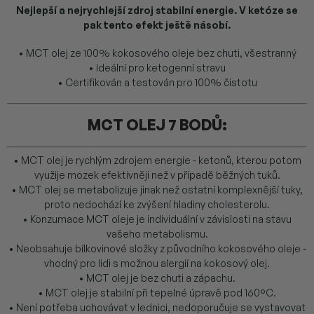
Nejlepší a nejrychlejší zdroj stabilní energie. V ketóze se
pak tento efekt ještě násobí.
• MCT olej ze 100% kokosového oleje bez chuti, všestranný
• Ideální pro ketogenní stravu
• Certifikován a testován pro 100% čistotu
MCT OLEJ 7 BODŮ:
• MCT olej je rychlým zdrojem energie - ketonů, kterou potom
využije mozek efektivněji než v případě běžných tuků.
• MCT olej se metabolizuje jinak než ostatní komplexnější tuky,
proto nedochází ke zvýšení hladiny cholesterolu.
• Konzumace MCT oleje je individuální v závislosti na stavu
vašeho metabolismu.
• Neobsahuje bílkovinové složky z původního kokosového oleje -
vhodný pro lidi s možnou alergií na kokosový olej.
• MCT olej je bez chuti a zápachu.
• MCT olej je stabilní při tepelné úpravě pod 160°C.
• Není potřeba uchovávat v lednici, nedoporučuje se vystavovat