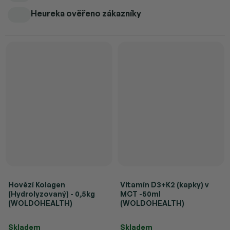
Heureka ověřeno zákazníky
Hovězí Kolagen
Vitamín D3+K2 (kapky) v
(Hydrolyzovaný) - 0,5kg
MCT -50ml
(WOLDOHEALTH)
(WOLDOHEALTH)
Průměrné hodnocení produktu je 4,2 z 5 hvězdiček.
Průměrné hodnocení produktu je 
Skladem
Skladem