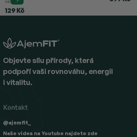
vaření.
129 Kč
Z
á
p
a
t
í
Objevte sílu přírody, která
podpoří vaši rovnováhu, energii
i vitalitu.
Kontakt
@ajemfit_
Naše videa na Youtube najdete zde