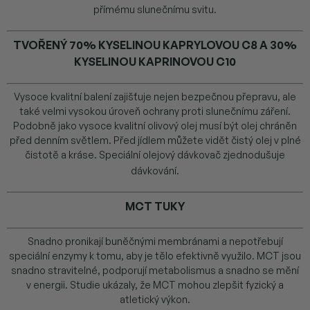
přímému slunečnímu svitu.
TVOŘENÝ 70% KYSELINOU KAPRYLOVOU C8 A 30%
KYSELINOU KAPRINOVOU C10
Vysoce kvalitní balení zajišťuje nejen bezpečnou přepravu, ale
také velmi vysokou úroveň ochrany proti slunečnímu záření.
Podobně jako vysoce kvalitní olivový olej musí být olej chráněn
před denním světlem. Před jídlem můžete vidět čistý olej v plné
čistotě a kráse. Speciální olejový dávkovač zjednodušuje
dávkování.
MCT TUKY
Snadno pronikají buněčnými membránami a nepotřebují
speciální enzymy k tomu, aby je tělo efektivně využilo. MCT jsou
snadno stravitelné, podporují metabolismus a snadno se mění
v energii. Studie ukázaly, že MCT mohou zlepšit fyzický a
atletický výkon.