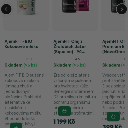
AjemFIT - BIO
AjemFIT Olej z
AjemFIT Om
Kokosové mléko
Žraločích Jater
Premium Ex
(Squalen) - 90
(NovoOmega
tobolek (S
kapslí
5.0
4.9
5.
Vitamínem D3)
Skladem
(>5 ks)
Skladem
(>5 ks)
Skladem
(>5
Ajem FIT BIO sušené
Žraločí olej z jater s
Vysoce vstře
kokosové mléko s
vzácným squalenem
protizánětli
jemnou chutí a
pro hydrataci kůže.
3 bez oxidace
jednoduchým
Synergie s vitamínem
pachuti a rizi
složením. Praktická
D3 pro silnou imunitu a
nepříjemného
alternativa ke
ochranu organismu
nebo podráž
klasickému
před oxidačním
žaludku. Pod
kokosovému mléku.
stresem a stárnutím.
správné funk
Vhodné do kaší,
mozku i zraku
1 199 Kč
smoothie, kávy i
399 Kč