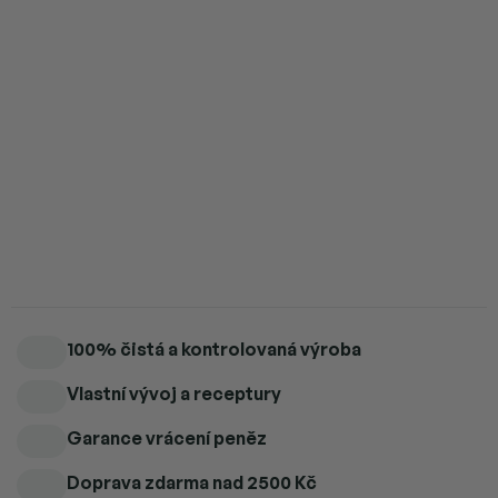
4 ks = sleva 5 %
474 Kč
/ ks
5 a více ks = sleva 6 %
469 Kč
/ ks
Přidat do košíku
MCT olej – rychlý zdroj energie pro tělo i mozek.
Detailní informace
100% čistá a kontrolovaná výroba
Vlastní vývoj a receptury
Garance vrácení peněz
Doprava zdarma
nad 2500 Kč