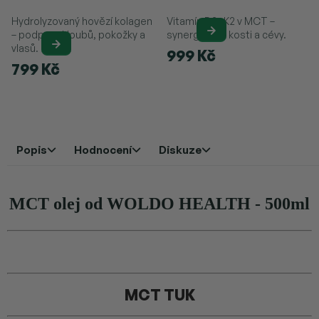
Hydrolyzovaný hovězí kolagen
Vitamín D3+K2 v MCT –
– podpora kloubů, pokožky a
synergie pro kosti a cévy.
vlasů.
999 Kč
799 Kč
Popis
Hodnocení
Diskuze
MCT olej od WOLDO HEALTH - 500ml
MCT TUK