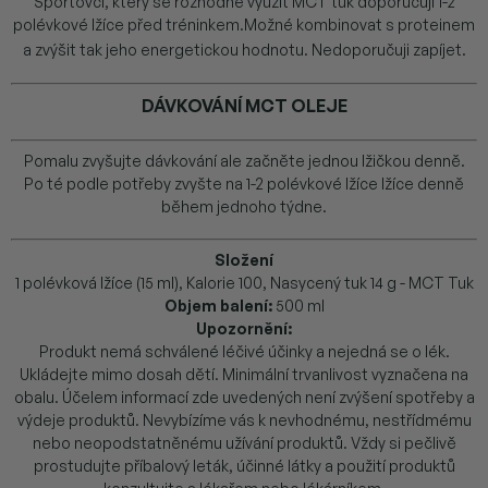
Sportovci, který se rozhodne využít MCT tuk doporučuji 1-2
polévkové lžíce před tréninkem.Možné kombinovat s proteinem
a zvýšit tak jeho energetickou hodnotu. Nedoporučuji zapíjet.
DÁVKOVÁNÍ MCT OLEJE
Pomalu zvyšujte dávkování ale začněte jednou lžičkou denně.
Po té podle potřeby zvyšte na 1-2 polévkové lžíce lžíce denně
během jednoho týdne.
Složení
1 polévková lžíce (15 ml), Kalorie 100, Nasycený tuk 14 g - MCT Tuk
Objem balení:
500 ml
Upozornění:
Produkt nemá schválené léčivé účinky a nejedná se o lék.
Ukládejte mimo dosah dětí. Minimální trvanlivost vyznačena na
obalu. Účelem informací zde uvedených není zvýšení spotřeby a
výdeje produktů. Nevybízíme vás k nevhodnému, nestřídmému
nebo neopodstatněnému užívání produktů. Vždy si pečlivě
prostudujte příbalový leták, účinné látky a použití produktů