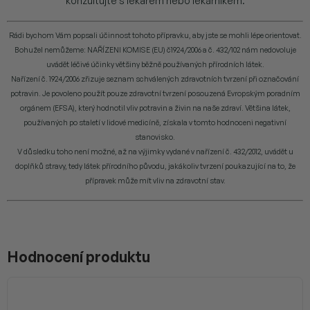
konzultujte s lékařem nebo lékárníkem.
Rádi bychom Vám popsali účinnost tohoto přípravku, aby jste se mohli lépe orientovat.
Bohužel nemůžeme: NAŘÍZENI KOMISE (EU) č1924/2006 a č. 432/102 nám nedovoluje
uvádět léčivé účinky většiny běžně používaných přírodních látek.
Nařízení č. 1924/2006 zřizuje seznam schválených zdravotních tvrzení při označování
potravin. Je povoleno použít pouze zdravotní tvrzení posouzená Evropským poradním
orgánem (EFSA), který hodnotil vliv potravin a živin na naše zdraví. Většina látek,
používaných po staletí v lidové medicíně, získala v tomto hodnoceni negativní
stanovisko.
V důsledku toho není možné, až na výjimky vydané v nařízení č. 432/2012, uvádět u
doplňků stravy, tedy látek přírodního původu, jakákoliv tvrzení poukazující na to, že
přípravek může mít vliv na zdravotní stav.
Hodnocení produktu