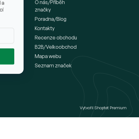
platba
O nás/Příběh
 a
značky
cí
Poradna/Blog
e a
oží
Kontakty
Recenze obchodu
B2B/Velkoobchod
Mapa webu
Seznam značek
Vytvořil Shoptet Premium