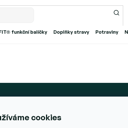
IT® funkční balíčky
Doplňky stravy
Potraviny
N
Kontakt
Vše o n
užíváme cookies
Obchodní
@ajemfit_