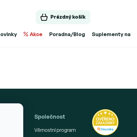
Prázdný košík
ovinky
Akce
Poradna/Blog
Suplementy na m
ákupu
Společnost
 podmínky
Věrnostní program