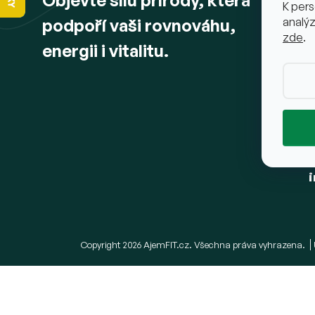
K pers
í
podpoří vaši rovnováhu,
analýz
zde
.
energii i vitalitu.
Copyright 2026
AjemFIT.cz
. Všechna práva vyhrazena.