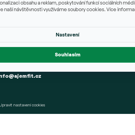
Doprava a 
onalizaci obsahu a reklam, poskytování funkcí sociálních médií
Naše videa na Youtube najdete zde
e naší návštěvnosti využíváme soubory cookies. Více informa
GDPR
+420736452432
Reklamac
@ajemfit.cz
vrácení zb
Nastavení
ajemfit
AjemFIT je na FB!
Souhlasím
+420 736 452 432 <span>Po-Pá 9:00 -
18:00</span>
info
@
ajemfit.cz
Upravit nastavení cookies