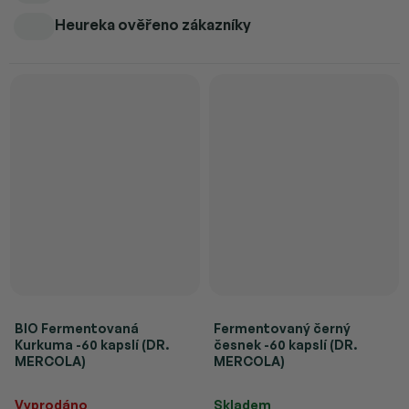
Heureka ověřeno zákazníky
BIO Fermentovaná
Fermentovaný černý
Kurkuma -60 kapslí (DR.
česnek -60 kapslí (DR.
MERCOLA)
MERCOLA)
Průměrné hodnocení produktu je 5,0 z 5 hvězdiček.
Průměrné hodnocení produktu je 
Vyprodáno
Skladem