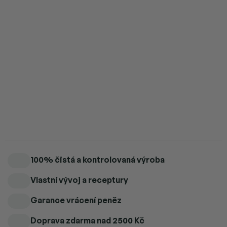
Měrná
Skladem
cena:
Můžeme doručit do:
12.8.2026
Možnosti doručení
Přidat do košíku
BIO extrakt z rhodioly – adaptogen pro více energie a odolnost
vůči stresu.
Detailní informace
100% čistá a kontrolovaná výroba
Vlastní vývoj a receptury
Garance vrácení peněz
Doprava zdarma
nad 2500 Kč