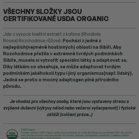
VŠECHNY SLOŽKY JSOU
CERTIFIKOVANÉ USDA ORGANIC
Jde o vysoce kvalitní extrakt z kořene (Rhodiola
Rosea) Rozchodnice růžové.
Pochází z jedné z
nejlepších(nejméně hostinných) oblastí na Sibiři. Aby
Rozchodnice přežila v extrémně tvrdých podmínkách
Sibiře, musela si vytvořit speciální látky a adaptovat se.
Díky látkám co obsahuje, se může adaptovat tvrdým
podmínkám jakéhokoli typu i jiný organismus(např. lidský).
Jedná se proto o mocný adaptogen plně přírodního
původu.
Je vhodná pro všechny osoby, které jsou vystaveny stresu a
zvýšené duševní (výkyvy nálad nebo večerní vyčerpanost) i fyzické
zátěži (cvičení práce..)