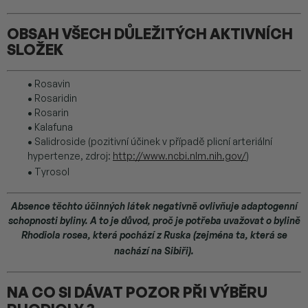
OBSAH VŠECH DŮLEŽITÝCH AKTIVNÍCH
SLOŽEK
•
Rosavin
•
Rosaridin
•
Rosarin
•
Kalafuna
•
Salidroside (pozitivní účinek v případě plicní arteriální
hypertenze, zdroj:
http://www.ncbi.nlm.nih.gov/
)
•
Tyrosol
Absence těchto účinných látek negativně ovlivňuje adaptogenní
schopnosti byliny. A to je důvod, proč je potřeba uvažovat o bylině
Rhodiola rosea, která pochází z Ruska (zejména ta, která se
nachází na Sibiři).
NA CO SI DÁVAT POZOR PŘI VÝBĚRU