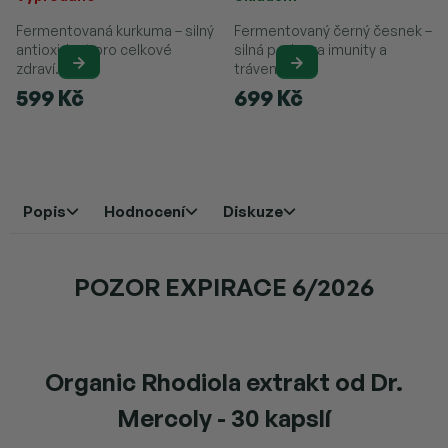
Fermentovaná kurkuma – silný
Fermentovaný černý česnek –
antioxidant pro celkové
silná podpora imunity a
zdraví.
trávení.
599 Kč
699 Kč
Popis
Hodnocení
Diskuze
POZOR EXPIRACE 6/2026
Organic Rhodiola extrakt od Dr.
Mercoly - 30 kapslí