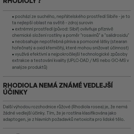
RHODIOLY ?
•
pochází ze suchého, nepřátelského prostředí Sibiře - je to
ta nejlepší oblast na světě - zdroj surovin
•
extrémní prostředí (původ: Sibiř) ovlivňuje příznivě
chemické složení rostliny a poměr "rosavinů" a "salidrosidu"
•
neobsahuje nepotřebná plniva a pomocné látky (stearan
hořečnatý a oxid křemičitý, které mohou snižovat účinnost)
•
využívá efektivní a nejpokročilejší technologické způsoby
extrakce a testování kvality (UPLC-DAD / MS nebo GC-MS v
analýze produktů)
RHODIOLA NEMÁ ZNÁMÉ VEDLEJŠÍ
ÚČINKY
Další výhodou rozchodnice růžové (Rhodiola rosea) je, že nemá
žádné vedlejší účinky. Tím, že je rostlina klasifikována jako
adaptogen, je z hlavních požadavků netoxicita pro lidské tělo.