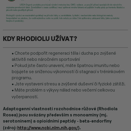
KDY RHODIOLU UŽÍVAT?
•
Chcete podpořit regeneraci těla i ducha po zvýšené
aktivitě nebo náročném sportování
•
Pokud jste často unavení, máte špatnou imunitu nebo
bojujete se sníženou výkonností či stagnací v tréninkovém
programu.
•
Jste vystaveni stresu a zvýšené duševní či fyzické zátěži.
•
Máte problém s výkyvy nálad nebo večerní celkovou
vyčerpaností.
Adaptogenní vlastnosti rozchodnice růžové (Rhodiola
Rosea) jsou svázány především s monoaminy (mj.
serotoninem) a opioidními peptidy - beta-endorfiny
(zdroj:
http://www.ncbi.nlm.nih.gov/
).