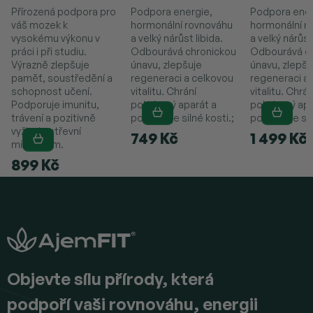
Přírozená podpora pro
Podpora energie,
Podpora ener
váš mozek k
hormonální rovnováhu
hormonální r
vysokému výkonu v
a velký nárůst libida.
a velký nárůst
práci i při studiu.
Odbourává chronickou
Odbourává c
Výrazně zlepšuje
únavu, zlepšuje
únavu, zlepšu
paměť, soustředění a
regeneraci a celkovou
regeneraci a
schopnost učení.
vitalitu. Chrání
vitalitu. Chrán
Podporuje imunitu,
pohybový aparát a
pohybový apa
trávení a pozitivně
podporuje silné kosti.;
podporuje sil
vyživuje střevní
749 Kč
1 499 Kč
mikrobiom.
899 Kč
Z
á
p
a
t
í
Objevte sílu přírody, která
podpoří vaši rovnováhu, energii