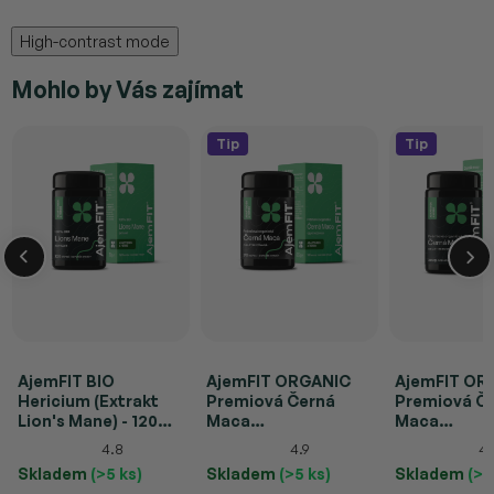
High-contrast mode
Mohlo by Vás zajímat
Tip
Tip
AjemFIT BIO
AjemFIT ORGANIC
AjemFIT OR
Hericium (Extrakt
Premiová Černá
Premiová Č
Lion's Mane) - 120
Maca
Maca
kapslí (36g)
(Želatinizovaná) – 90
(Želatinizov
4.8
4.9
4.
kapslí (67,5g)
prášku (300
Skladem
(>5 ks)
Skladem
(>5 ks)
Skladem
(>5