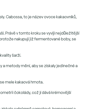
uely. Cabossa, to je název ovoce kakaovníků,
í. Právě v tomto kroku se vyvíjí nejdůležitější
 protože nakupují již fermentované boby, se
vality šarží.
y a metody mění, aby se získaly jedinečné a
ré se mele kakaová hmota.
ometrii čokolády, což jí dává krémovější
y se získala extrémně sametová, homogenní a