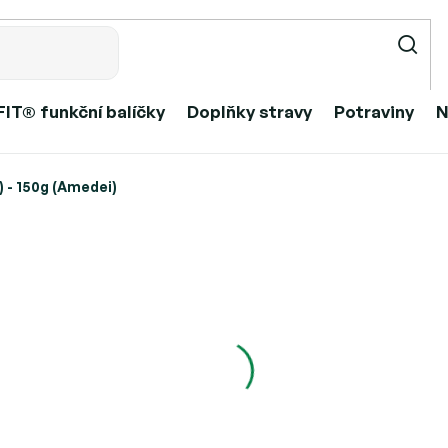
IT® funkční balíčky
Doplňky stravy
Potraviny
N
) - 150g (Amedei)
y) - 150g (Amedei)
299 Kč
–33 %
199 Kč
Měrná
Skladem
cena:
Můžeme doručit do: