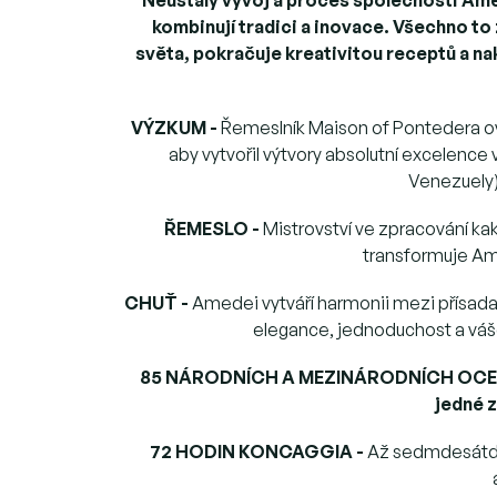
kombinují tradici a inovace.
Všechno to 
světa, pokračuje kreativitou receptů a 
VÝZKUM -
Řemeslník Maison of Pontedera ov
aby vytvořil výtvory absolutní excelence v
Venezuely)
ŘEMESLO -
Mistrovství ve zpracování k
transformuje Am
CHUŤ -
Amedei vytváří harmonii mezi přísada
elegance, jednoduchost a váše
85 NÁRODNÍCH A MEZINÁRODNÍCH OCE
jedné z
72 HODIN KONCAGGIA
-
Až sedmdesátdva