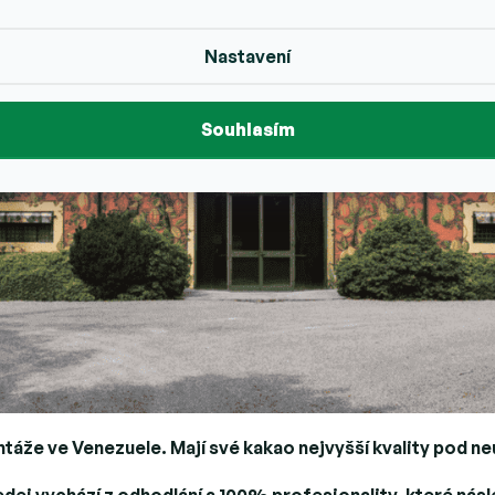
Nastavení
Souhlasím
antáže ve Venezuele. Mají své kakao nejvyšší kvality pod 
ei vychází z odhodlání a 100% profesionality, které násl