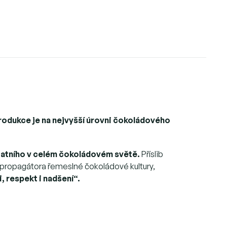
 produkce je na nejvyšší úrovni čokoládového
statního v celém čokoládovém světě.
Příslib
propagátora řemeslné čokoládové kultury,
, respekt i nadšení“.