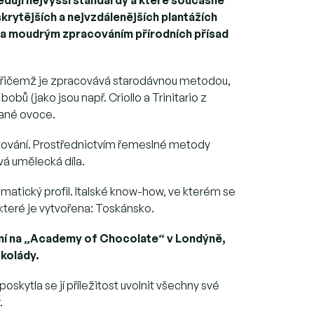
rytějších a nejvzdálenějších plantážích
 a moudrým zpracováním přírodních přísad
, přičemž je zpracovává starodávnou metodou,
obů (jako jsou např. Criollo a Trinitario z
rané ovoce.
tování. Prostřednictvím řemeslné metody
á umělecká díla.
atický profil. Italské know-how, ve kterém se
které je vytvořena: Toskánsko.
ění na „Academy of Chocolate“ v Londýně,
okolády.
ytla se jí příležitost uvolnit všechny své
.