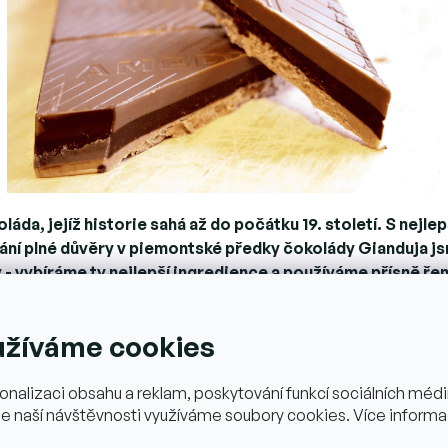
áda, jejíž historie sahá až do počátku 19. století. S nej
ní plné důvěry v piemontské předky čokolády Gianduja jsme
 - vybíráme ty nejlepší ingredience a používáme přísně ře
užíváme cookies
onalizaci obsahu a reklam, poskytování funkcí sociálních médií
e naší návštěvnosti využíváme soubory cookies. Více informa