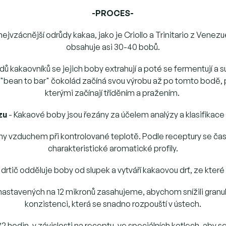
-PROCES-
ejvzácnější odrůdy kakaa, jako je Criollo a Trinitario z Venez
obsahuje asi 30-40 bobů.
dů kakaovníků se jejich boby extrahují a poté se fermentují a suš
ů "bean to bar" čokolád začíná svou výrobu až po tomto bodě,
kterými začínají tříděním a pražením.
zu
- Kakaové boby jsou řezány za účelem analýzy a klasifikace k
ny vzduchem při kontrolované teplotě. Podle receptury se čas
charakteristické aromatické profily.
drtič odděluje boby od slupek a vytváří kakaovou drť, ze kte
 nastavených na 12 mikronů zasahujeme, abychom snížili granul
konzistenci, která se snadno rozpouští v ústech.
72 hodin, v závislosti na receptu, ve speciálních kotlech, ab