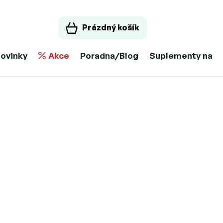
Prázdný košík
ovinky
Akce
Poradna/Blog
Suplementy na m
11.8.2026
Možnosti doručení