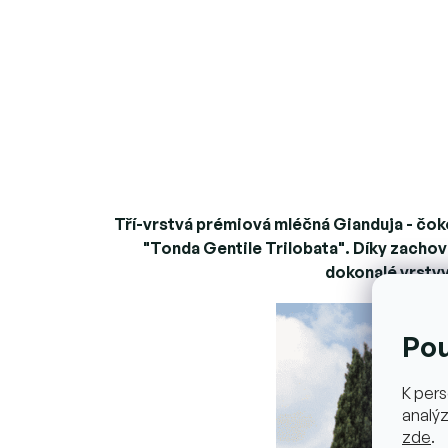
Tří-vrstvá prémiová mléčná Gianduja - čokol
"Tonda Gentile Trilobata". Díky zachová
dokonalé vrstvy
Po
K pers
analýz
zde
.