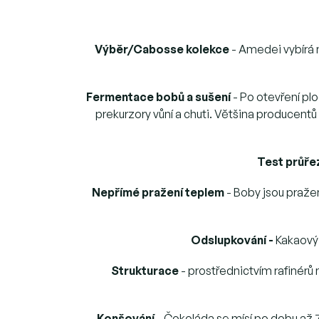
Výběr/Cabosse kolekce
- Amedei vybírá n
Fermentace bobů a sušení
-
Po otevření plo
prekurzory vůní a chuti. Většina producent
Test průře
Nepřímé pražení teplem
- Boby jsou praže
Odslupkování -
Kakaový 
Strukturace
- prostřednictvím rafinérů
Konšování
- Čokoláda se mísí po dobu až 