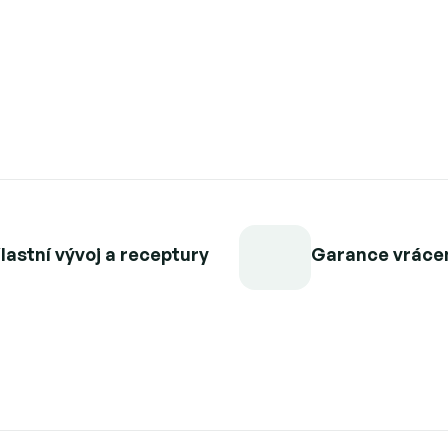
počátku 19. století. 
"Tonda Gentile Trilo
Detailní informace
lastní vývoj a receptury
Garance vráce