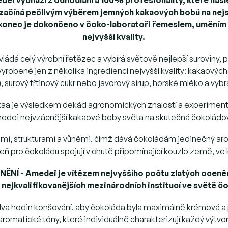
začíná pečlivým výběrem jemných kakaových bobů na nejsk
nakonec je dokončeno v čoko-laboratoři řemeslem, uměním
nejvyšší kvality.
ládá celý výrobní řetězec a vybírá světově nejlepší suroviny
yrobené jen z několika ingrediencí nejvyšší kvality: kakaových b
, surový třtinový cukr nebo javorový sirup, horské mléko a vyb
akaa je výsledkem dekád agronomických znalostí a experimen
edei nejvzácnější kakaové boby světa na skutečná čokoládov
mi, strukturami a vůněmi, čímž dává čokoládám jedinečný arom
ň pro čokoládu spojují v chutě připomínající kouzlo země, ve 
NĚNÍ
- Amedei je vítězem nejvyššího počtu zlatých ocen
 nejkvalifikovanějších mezinárodních institucí ve světě č
 hodin konšování, aby čokoláda byla maximálně krémová a posk
aromatické tóny, které individuálně charakterizují každý výtvor