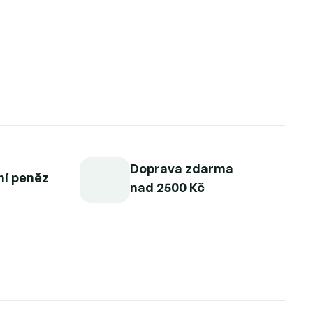
S nejlepšími piemontskými lískovými oříšky odrůdy
bata"
Doprava zdarma
ní peněz
nad 2500 Kč