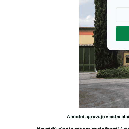
Amedei spravuje vlastní pl
Neustálý vývoj a proces společnosti Amed