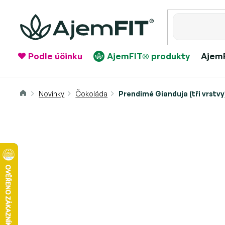
Přejít
na
obsah
Podle účinku
AjemFIT® produkty
AjemF
Domů
Prendimé Gianduja (tři vrstvy
Novinky
Čokoláda
Prendimé Gianduja (tři vrstv