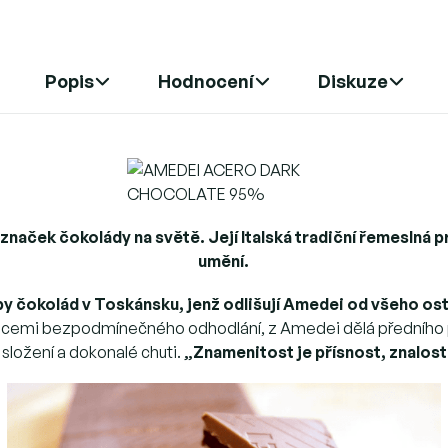
Popis
Hodnocení
Diskuze
 značek čokolády na světě. Její Italská tradiční řemeslná
umění.
oby čokolád v Toskánsku, jenž odlišují Amedei od všeho o
 emocemi bezpodmínečného odhodlání, z Amedei dělá předního 
 složení a dokonalé chuti.
„Znamenitost je přísnost, znalosti