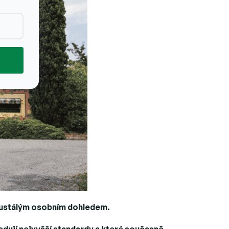
neustálým osobním dohledem.
edují nejvyšší standardy a které současně