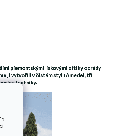
lepšími piemontskými lískovými oříšky odrůdy
 ji vytvořili v čistém stylu Amedei, tři
meslné techniky.
 a
cí