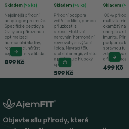
(30g)
Skladem
(>5 ks)
Skladem
(>5 ks)
Skladem
(>5
Nejsilnější přírodní
Přírodní podpora
100% přírodn
adaptogen pro muže.
vnitřního klidu, pomoc
multivitamín 
Specifické peptidy a
pří úzkosti a
okamžitý nár
živiny pro přirozenou
stresu. Efektivní
energie a sil
optimalizaci
narovnání hormonální
imunitu. Přir
hormonální hladiny,
rovnováhy a zvýšení
podporuje kr
regeneraci, nárůst
libida. Navrací tělu
správnou funk
explozivní síly a libida.
stabilní energii, vitalitu
zdravou poko
a podporuje hluboký
a funkci mozk
899 Kč
spánek.
499 Kč
599 Kč
Z
á
p
a
t
í
Objevte sílu přírody, která