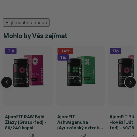
High-contrast mode
Mohlo by Vás zajímat
Tip
-14%
Tip
Tip
AjemFIT RAW Býčí
AjemFIT
AjemFIT BIO
Žlázy (Grass-fed) -
Ashwagandha
Hovězí Játr
80/240 kapslí
(Ayurvédský extrakt
fed) - 60/180
KSM66®) - 120 kapslí
4.5
4.8
4.