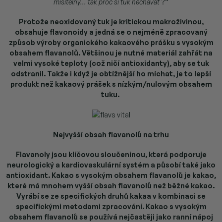
mísitelný... tak proč si tuk nechávat
?“
Protože neoxidovaný tuk je kritickou makroživinou,
obsahuje flavonoidy a jedná se o nejméně zpracovaný
způsob výroby organického kakaového prášku s vysokým
obsahem flavanolů. Většinou je nutné materiál zahřát na
velmi vysoké teploty (což ničí antioxidanty), aby se tuk
odstranil. Takže i když je obtížnější ho míchat, je to lepší
produkt než kakaový prášek s nízkým/nulovým obsahem
tuku.
Nejvyšší obsah flavanolů na trhu
Flavanoly jsou klíčovou sloučeninou, která podporuje
neurologický a kardiovaskulární systém a působí také jako
antioxidant. Kakao s vysokým obsahem flavanolů je kakao,
které má mnohem vyšší obsah flavanolů než běžné kakao.
Vyrábí se ze specifických druhů kakaa v kombinaci se
specifickými metodami zpracování. Kakao s vysokým
obsahem flavanolů se používá nejčastěji jako ranní nápoj