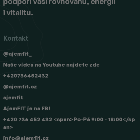
podpoří vaši rovnováhu, energii
i vitalitu.
Kontakt
@ajemfit_
Naše videa na Youtube najdete zde
+420736452432
@ajemfit.cz
ajemfit
AjemFIT je na FB!
+420 736 452 432 <span>Po-Pá 9:00 - 18:00</sp
an>
info
@
ajemfit.cz