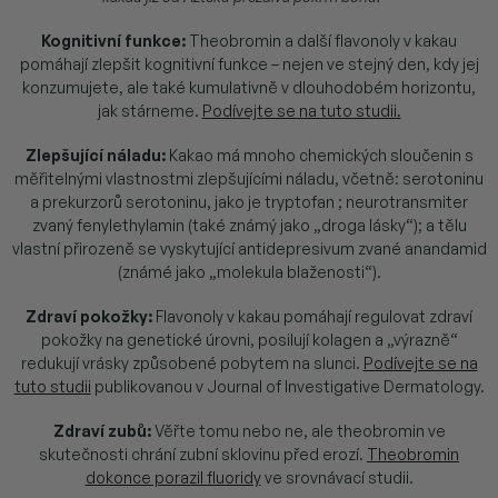
Kognitivní funkce:
Theobromin a další flavonoly v kakau
pomáhají zlepšit kognitivní funkce – nejen ve stejný den, kdy jej
konzumujete, ale také kumulativně v dlouhodobém horizontu,
jak stárneme.
Podívejte se na tuto studii.
Zlepšující náladu:
Kakao má mnoho chemických sloučenin s
měřitelnými vlastnostmi zlepšujícími náladu, včetně: serotoninu
a prekurzorů serotoninu, jako je tryptofan ; neurotransmiter
zvaný fenylethylamin (také známý jako „droga lásky“); a tělu
vlastní přirozeně se vyskytující antidepresivum zvané anandamid
(známé jako „molekula blaženosti“).
Zdraví pokožky:
Flavonoly v kakau pomáhají regulovat zdraví
pokožky na genetické úrovni, posilují kolagen a „výrazně“
redukují vrásky způsobené pobytem na slunci.
Podívejte se na
tuto studii
publikovanou v Journal of Investigative Dermatology.
Zdraví zubů:
Věřte tomu nebo ne, ale theobromin ve
skutečnosti chrání zubní sklovinu před erozí.
Theobromin
dokonce porazil fluoridy
ve srovnávací studii.