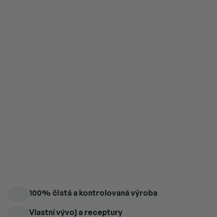
4 ks = sleva 5 %
1 329 Kč
/ ks
5 a více ks = sleva 6 %
1 315 Kč
/ ks
Přidat do košíku
Skutečně syrové fialové kakaové boby testované na nejnižší
těžké kovy a zároveň nejvyšší obsah antioxidantů. Single origin
Nacional z Ekvádoru.
Detailní informace
100% čistá a kontrolovaná výroba
Vlastní vývoj a receptury