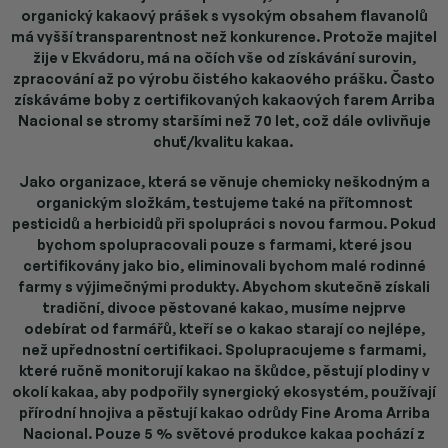
organický kakaový prášek s vysokým obsahem flavanolů
má vyšší transparentnost než konkurence. Protože majitel
žije v Ekvádoru, má na očích vše od získávání surovin,
zpracování až po výrobu čistého kakaového prášku. Často
získáváme boby z certifikovaných kakaových farem Arriba
Nacional se stromy staršími než 70 let, což dále ovlivňuje
chuť/kvalitu kakaa.
Jako organizace, která se věnuje chemicky neškodným a
organickým složkám, testujeme také na přítomnost
pesticidů a herbicidů při spolupráci s novou farmou. Pokud
bychom spolupracovali pouze s farmami, které jsou
certifikovány jako bio, eliminovali bychom malé rodinné
farmy s výjimečnými produkty.
Abychom skutečně získali
tradiční, divoce pěstované kakao, musíme nejprve
odebírat od farmářů, kteří se o kakao starají co nejlépe,
než upřednostní certifikaci. Spolupracujeme s farmami,
které ručně monitorují kakao na škůdce, pěstují plodiny v
okolí kakaa, aby podpořily synergický ekosystém, používají
přírodní hnojiva a pěstují kakao odrůdy Fine Aroma Arriba
Nacional. Pouze 5 % světové produkce kakaa pochází z