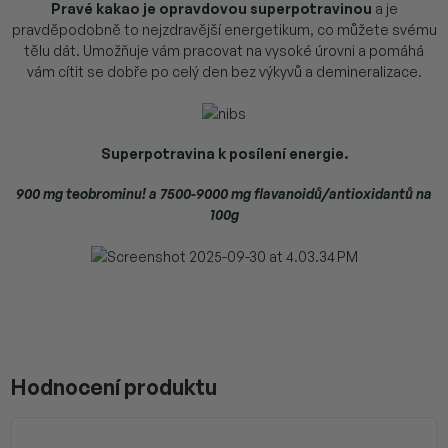
Pravé kakao je opravdovou superpotravinou
a je
pravděpodobně to nejzdravější energetikum, co můžete svému
tělu dát. Umožňuje vám pracovat na vysoké úrovni a pomáhá
vám cítit se dobře po celý den bez výkyvů a demineralizace.
Superpotravina k posílení energie.
900 mg teobrominu! a 7500-9000 mg flavanoidů/antioxidantů na
100g
V
ý
p
Hodnocení produktu
i
s
h