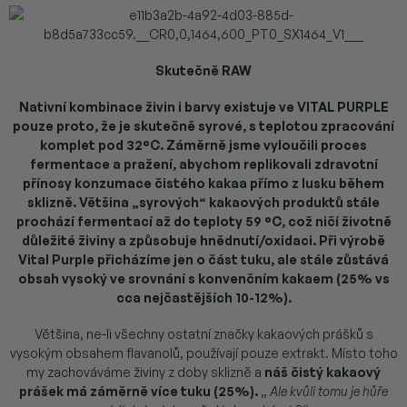
Skutečně RAW
Nativní kombinace živin i barvy existuje ve VITAL PURPLE
pouze proto, že je skutečně syrové, s teplotou zpracování
komplet pod 32°C. Záměrně jsme vyloučili proces
fermentace a pražení, abychom replikovali zdravotní
přínosy konzumace čistého kakaa přímo z lusku během
sklizně. Většina „syrových“ kakaových produktů stále
prochází fermentací až do teploty 59 °C, což ničí životně
důležité živiny a způsobuje hnědnutí/oxidaci. Při výrobě
Vital Purple přicházíme jen o část tuku, ale stále zůstává
obsah vysoký ve srovnání s konvenčním kakaem (25% vs
cca nejčastějších 10-12%).
Většina, ne-li všechny ostatní značky kakaových prášků s
vysokým obsahem flavanolů, používají pouze extrakt. Místo toho
my zachováváme živiny z doby sklizně a
náš čistý kakaový
prášek má záměrně více tuku (25%).
„
Ale kvůli tomu je hůře