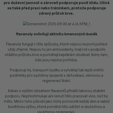
pro duševní jasnost a zároveň podporuje pocit klidu. Užívá
se také před prací nebo tréninkem, protože podporuje
zdravý průtok krve.
flavanoly ovlivňují aktivitu kmenových buněk
Flavanoly fungují v těle způsoby, které nejsou na první pohled
vždy zřejmé. Nejsou to jen antioxidanty, hrají roli v podpoře
stálého průtoku krve a pomáhají kapilárám dodávat živiny tam,
kde jsou nejvíce potřeba.
Podporují mj. transport kyslíku a vytvářejí tak lepší vnitřní
podmínky pro systémy spojené s detoxikací, obnovou a
regenerací tkání.
Kakao s vyšším obsahem flavanolů přináší takovou stabilní
podporu. Nepřestimuluje ani nenutí tělo pracovat více, než by
mělo. Místo toho působí jako tichý pomocník každý den a nabízí
buněčnou výživu, která pomáhá tělu udržet si skutečnou a
vyváženou regeneraci.