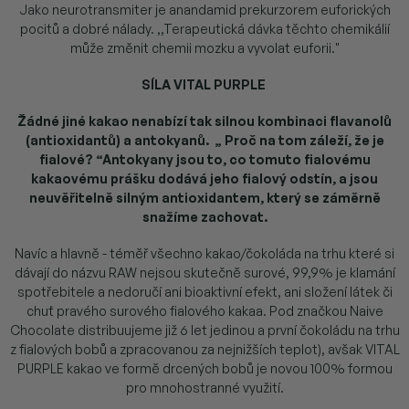
Jako neurotransmiter je anandamid prekurzorem euforických
pocitů a dobré nálady. ,,Terapeutická dávka těchto chemikálií
může změnit chemii mozku a vyvolat euforii."
SÍLA VITAL PURPLE
Žádné jiné kakao nenabízí tak silnou kombinaci flavanolů
(antioxidantů) a antokyanů. „ Proč na tom záleží, že je
fialové? “Antokyany jsou to, co tomuto fialovému
kakaovému prášku dodává jeho fialový odstín, a jsou
neuvěřitelně silným antioxidantem, který se záměrně
snažíme zachovat.
Navíc a hlavně - téměř všechno kakao/čokoláda na trhu které si
dávají do názvu RAW nejsou skutečně surové, 99,9% je klamání
spotřebitele a nedoručí ani bioaktivní efekt, ani složení látek či
chuť pravého surového fialového kakaa. Pod značkou Naive
Chocolate distribuujeme již 6 let jedinou a první čokoládu na trhu
z fialových bobů a zpracovanou za nejnižších teplot), avšak VITAL
PURPLE kakao ve formě drcených bobů je novou 100% formou
pro mnohostranné využití.