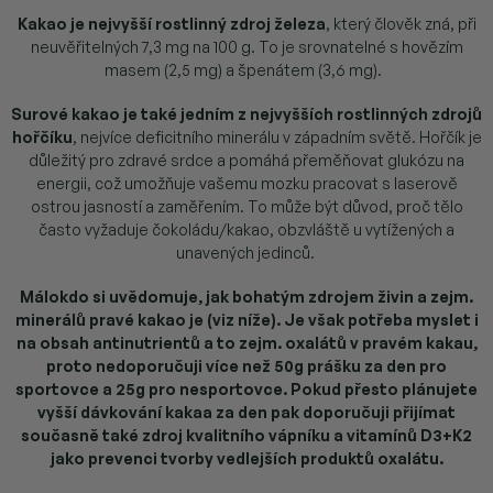
Kakao je nejvyšší rostlinný zdroj železa
, který člověk zná, při
neuvěřitelných 7,3 mg na 100 g. To je srovnatelné s hovězím
masem (2,5 mg) a špenátem (3,6 mg).
Surové kakao je také jedním z nejvyšších rostlinných zdrojů
hořčíku
, nejvíce deficitního minerálu v západním světě. Hořčík je
důležitý pro zdravé srdce a pomáhá přeměňovat glukózu na
energii, což umožňuje vašemu mozku pracovat s laserově
ostrou jasností a zaměřením. To může být důvod, proč tělo
často vyžaduje čokoládu/kakao, obzvláště u vytížených a
unavených jedinců.
Málokdo si uvědomuje, jak bohatým zdrojem živin a zejm.
minerálů pravé kakao je (viz níže). Je však potřeba myslet i
na obsah antinutrientů a to zejm. oxalátů v pravém kakau,
proto nedoporučuji více než 50g prášku za den pro
sportovce a 25g pro nesportovce. Pokud přesto plánujete
vyšší dávkování kakaa za den pak doporučuji přijímat
současně také zdroj kvalitního vápníku a vitamínů D3+K2
jako prevenci tvorby vedlejších produktů oxalátu.