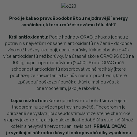
Proč je kakao pravděpodobně tou nejzdravější energy
svačinkou, kterou můžete svému tělu dát?
Král antioxidantů:
Podle hodnoty ORAC je kakao jednou z
potravin s největším obsahem antioxidantů na Zemi – dokonce
více než hvězdy jako goji, acai a borůvky. Kakao obsahuje 40x
více antioxidantů než borůvky. Má úžasné skóre ORAC 98 000 na
100 g, např. i oproti borůvkám (2 400). Skóre ORAC měří
schopnost antioxidantů absorbovat volné radikály (které
pocházejí ze znečištění a toxinů v našem prostředí), které
způsobují poškození buněk a tkání a mohou vést k
onemocněním, jako je rakovina.
Lepší než kofein:
Kakao je jediným nejbohatším zdrojem
theobrominu ze všech potravin na světě. Theobromin je
přirozeně se vyskytující pseudostimulant ze stejné chemické
skupiny jako kofein, ale je daleko dlouhodobější a stabilnější než
kofein a nevytváří nervozitu ani závislost.
PRIMAL CACAO
je
vynikající náhradou kávy či nakopávačů díky vysokému