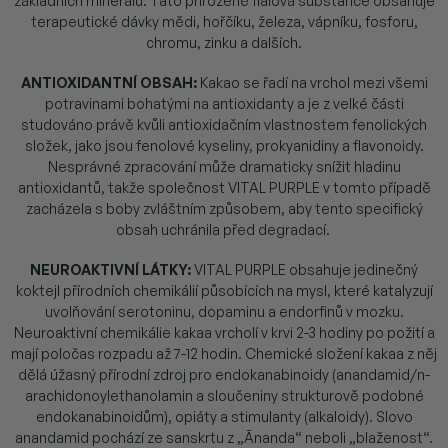
základních minerálů. Tato přirozeně fialová substance obsahuje
terapeutické dávky mědi, hořčíku, železa, vápníku, fosforu,
chromu, zinku a dalších.
ANTIOXIDANTNÍ OBSAH:
Kakao se řadí na vrchol mezi všemi
potravinami bohatými na antioxidanty a je z velké části
studováno právě kvůli antioxidačním vlastnostem fenolických
složek, jako jsou fenolové kyseliny, prokyanidiny a flavonoidy.
Nesprávné zpracování může dramaticky snížit hladinu
antioxidantů, takže společnost VITAL PURPLE v tomto případě
zacházela s boby zvláštním způsobem, aby tento specifický
obsah uchránila před degradací.
NEUROAKTIVNÍ LÁTKY:
VITAL PURPLE obsahuje jedinečný
koktejl přírodních chemikálií působících na mysl, které katalyzují
uvolňování serotoninu, dopaminu a endorfinů v mozku.
Neuroaktivní chemikálie kakaa vrcholí v krvi 2-3 hodiny po požití a
mají poločas rozpadu až 7-12 hodin. Chemické složení kakaa z něj
dělá úžasný přírodní zdroj pro endokanabinoidy (anandamid/n-
arachidonoylethanolamin a sloučeniny strukturově podobné
endokanabinoidům), opiáty a stimulanty (alkaloidy). Slovo
anandamid pochází ze sanskrtu z „Ānanda“ neboli „blaženost“.