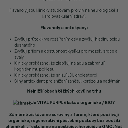
Flavanoly jsou klinicky studovány pro vliv na neurologické a
kardiovaskulární zdraví.
Flavanoly a antokyany:
Zvyšují průtok krve rozšířením cév a zvyšují hladinu oxidu
dusnatého
Zvyšují příjem a dostupnost kyslíku pro mozek, srdce a
svaly
Klinicky prokázáno, že zlepšují náladu a zabraňují
kognitivnímu poklesu
Klinicky prokázáno, že snižuí LDL cholesterol
Silný antioxidant pro snížení zánětu, kortizolu a nadýmán
Nejnižší obsah těžkých kovů na trhu
Je VITAL PURPLE kakao organické / BIO?
Záměrně získáváme suroviny z farem, které používají
organické, regenerativní pěstební postupy bez použití
chemikálií. Testujeme na pesticidy, herbicidy a GMO. Náš