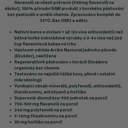
flavanolů ze všech potravin (900mg flavanolů na
dávku!).
100% přírodní RAW produkt z horského pěstování
bez pesticidů a umělé chemie. Zpracováno komplet do
32°C. Bez GMO a aditiv.
Nativní barva a složení = až 12x více antioxidantů než
běžné hořké čokoládové výrobky a 3-4x více než jiná
top flavanolová kakaa na trhu
Heirloom odrůda Arriba Nacional jednoho původu
(Ekvádor), nekřížená
Regenerativně pěstováno v horách Ekvádoru
organicky bez chemie
Testováno na nejnižší těžké kovy, plísně i ostatní
mikrobiologii
Vynikající obsah minerálů, polyfenolů, antioxidantů,
theobrominu, antokyanů a hořčíku
Superoxid-dismutáza: 900 jednotek na porci!
750-900 mg flavanolů na porci!
240 mg polyfenolů na porci!
9-14mg theobrominu na porci!
30 mg hořčíku na porci!