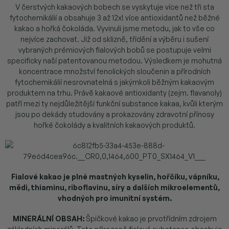
V čerstvých kakaových bobech se vyskytuje více než tři sta
fytochemikálií a obsahuje 3 až 12x! více antioxidantů než běžné
kakao a hořká čokoláda. Vyvinuli jsme metodu, jak to vše co
nejvíce zachovat. Již od sklizně, třídění a výběru i sušení
vybraných prémiových fialových bobů se postupuje velmi
specificky naší patentovanou metodou. Výsledkem je mohutná
koncentrace množství fenolických sloučenin a přírodních
fytochemikálií nesrovnatelná s jakýmkoli běžným kakaovým
produktem na trhu. Právě kakaové antioxidanty (zejm. flavanoly)
patří mezi ty nejdůležitější funkční substance kakaa, kvůli kterým
jsou po dekády studovány a prokazovány zdravotní přínosy
hořké čokolády a kvalitních kakaových produktů.
Fialové kakao je plné mastných kyselin, hořčíku, vápníku,
mědi, thiaminu, riboflavinu, síry a dalších mikroelementů,
vhodných pro imunitní systém.
MINERÁLNÍ OBSAH:
Špičkové kakao je prvotřídním zdrojem