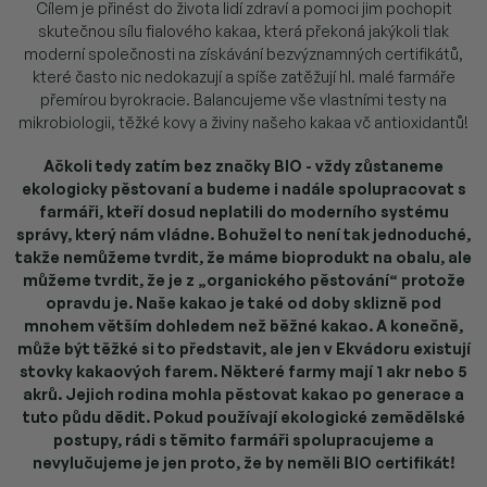
Cílem je přinést do života lidí zdraví a pomoci jim pochopit
skutečnou sílu fialového kakaa, která překoná jakýkoli tlak
moderní společnosti na získávání bezvýznamných certifikátů,
které často nic nedokazují a spíše zatěžují hl. malé farmáře
přemírou byrokracie. Balancujeme vše vlastními testy na
mikrobiologii, těžké kovy a živiny našeho kakaa vč antioxidantů!
Ačkoli tedy zatím bez značky BIO - vždy zůstaneme
ekologicky pěstovaní a budeme i nadále spolupracovat s
farmáři, kteří dosud neplatili do moderního systému
správy, který nám vládne. Bohužel to není tak jednoduché,
takže nemůžeme tvrdit, že máme bioprodukt na obalu, ale
můžeme tvrdit, že je z „organického pěstování“ protože
opravdu je. Naše kakao je také od doby sklizně pod
mnohem větším dohledem než běžné kakao. A konečně,
může být těžké si to představit, ale jen v Ekvádoru existují
stovky kakaových farem. Některé farmy mají 1 akr nebo 5
akrů. Jejich rodina mohla pěstovat kakao po generace a
tuto půdu dědit. Pokud používají ekologické zemědělské
postupy, rádi s těmito farmáři spolupracujeme a
nevylučujeme je jen proto, že by neměli BIO certifikát!