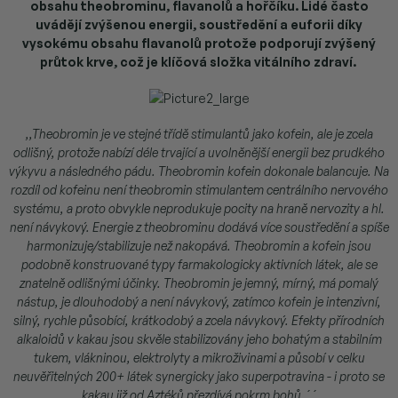
obsahu theobrominu, flavanolů a hořčíku. Lidé často
uvádějí zvýšenou energii, soustředění a euforii díky
vysokému obsahu flavanolů protože podporují zvýšený
průtok krve, což je klíčová složka vitálního zdraví.
,,Theobromin je ve stejné třídě stimulantů jako kofein, ale je zcela
odlišný, protože nabízí déle trvající a uvolněnější energii bez prudkého
výkyvu a následného pádu. Theobromin kofein dokonale balancuje.
Na
rozdíl od kofeinu není theobromin stimulantem centrálního nervového
systému, a proto obvykle neprodukuje pocity na hraně nervozity a hl.
není návykový. Energie z theobrominu dodává více soustředění a spíše
harmonizuje/stabilizuje než nakopává.
Theobromin a kofein jsou
podobně konstruované typy farmakologicky aktivních látek, ale se
znatelně odlišnými účinky. Theobromin je jemný, mírný, má pomalý
nástup, je dlouhodobý a není návykový, zatímco kofein je intenzivní,
silný, rychle působící, krátkodobý a zcela návykový. Efekty přírodních
alkaloidů v kakau jsou skvěle stabilizovány jeho bohatým a stabilním
tukem, vlákninou, elektrolyty a mikroživinami a působí v celku
neuvěřitelných 200+ látek synergicky jako superpotravina - i proto se
kakau již od Aztéků přezdívá pokrm bohů.´´