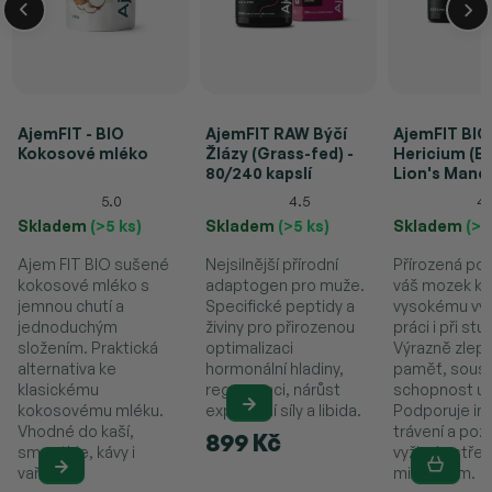
AjemFIT - BIO
AjemFIT RAW Býčí
AjemFIT BIO
Kokosové mléko
Žlázy (Grass-fed) -
Hericium (E
80/240 kapslí
Lion's Mane)
kapslí (36g)
5.0
4.5
4.
Skladem
(>5 ks)
Skladem
(>5 ks)
Skladem
(>5
Ajem FIT BIO sušené
Nejsilnější přírodní
Přírozená po
kokosové mléko s
adaptogen pro muže.
váš mozek k
jemnou chutí a
Specifické peptidy a
vysokému vý
jednoduchým
živiny pro přirozenou
práci i při stu
složením. Praktická
optimalizaci
Výrazně zlep
alternativa ke
hormonální hladiny,
paměť, soust
klasickému
regeneraci, nárůst
schopnost uč
kokosovému mléku.
explozivní síly a libida.
Podporuje im
Vhodné do kaší,
trávení a pozi
899 Kč
smoothie, kávy i
vyživuje střev
vaření.
mikrobiom.