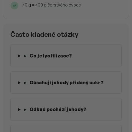
40 g = 400 g čerstvého ovoce
Často kladené otázky
▸
Co je lyofilizace?
▸
Obsahují jahody přidaný cukr?
▸
Odkud pochází jahody?