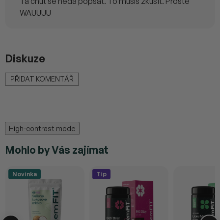
Ta chuť se nedá popsat. To musíš zkusit. Prostě
WAUUUU
Diskuze
PŘIDAT KOMENTÁŘ
High-contrast mode
Mohlo by Vás zajímat
Novinka
Tip