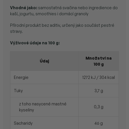
Vhodné jako:
samostatná svačina nebo ingredience do
kaší, jogurtu, smoothies i domácí granoly
Přírodní produkt bez aditiv, určený jako součást pestré
stravy.
Výživové údaje na 100 g:
Množství na
Údaj
100 g
Energie
1272 kJ / 304 kcal
Tuky
3,7 g
z toho nasycené mastné
0,3 g
kyseliny
Sacharidy
46 g