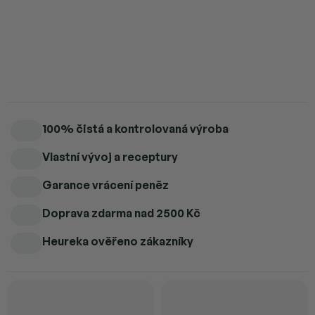
Přirozeně sladká chuť. Sušeno mrazem pro maximální uchování
živin. 40 g = 400 g čerstvých jahod z ČR.
Detailní informace
100% čistá a kontrolovaná výroba
Vlastní vývoj a receptury
Garance vrácení peněz
Doprava zdarma
nad 2500 Kč
Heureka ověřeno zákazníky