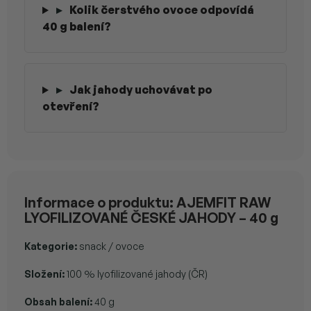
▸
Kolik čerstvého ovoce odpovídá
40 g balení?
▸
Jak jahody uchovávat po
otevření?
Informace o produktu: AJEMFIT RAW
LYOFILIZOVANÉ ČESKÉ JAHODY – 40 g
Kategorie:
snack / ovoce
Složení:
100 % lyofilizované jahody (ČR)
Obsah balení:
40 g