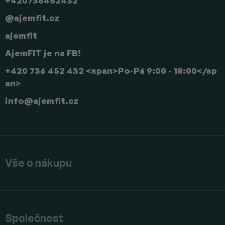
+420736452432
@ajemfit.cz
ajemfit
AjemFIT je na FB!
+420 736 452 432 <span>Po-Pá 9:00 - 18:00</sp
an>
info
@
ajemfit.cz
Vše o nákupu
Společnost