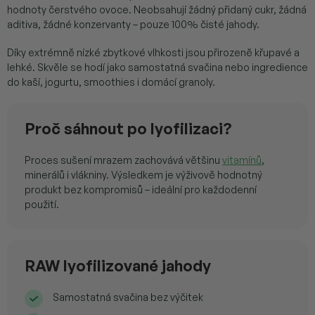
hodnoty čerstvého ovoce. Neobsahují žádný přidaný cukr, žádná
aditiva, žádné konzervanty – pouze 100% čisté jahody.
Díky extrémně nízké zbytkové vlhkosti jsou přirozeně křupavé a
lehké. Skvěle se hodí jako samostatná svačina nebo ingredience
do kaší, jogurtu, smoothies i domácí granoly.
Proč sáhnout po lyofilizaci?
Proces sušení mrazem zachovává většinu
vitamínů
,
minerálů i vlákniny. Výsledkem je výživově hodnotný
produkt bez kompromisů – ideální pro každodenní
použití.
RAW lyofilizované jahody
Samostatná svačina bez výčitek