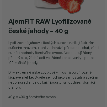
AjemFIT RAW Lyofilizované
české jahody – 40 g
Lyofilizované jahody z českých surovin vznikají šetrným
sušením mrazem, které zachovává přirozenou chuť, vůni i
nutriční hodnoty čerstvého ovoce. Neobsahují žádný
přidaný cukr, žádná aditiva, žádné konzervanty – pouze
100% čisté jahody.
Díky extrémně nízké zbytkové vlhkosti jsou přirozeně
křupavé a lehké. Skvěle se hodí jako samostatná svačina
nebo ingredience do kaší, jogurtu, smoothies i domácí
granoly.
40 g = 400 g čerstvého ovoce.