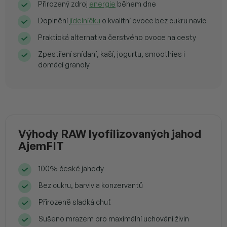
Přirozený zdroj
energie
během dne
Doplnění
jídelníčku
o kvalitní ovoce bez cukru navíc
Praktická alternativa čerstvého ovoce na cesty
Zpestření snídaní, kaší, jogurtu, smoothies i
domácí granoly
Výhody RAW lyofilizovaných jahod
AjemFIT
100% české jahody
Bez cukru, barviv a konzervantů
Přirozeně sladká chuť
Sušeno mrazem pro maximální uchování živin