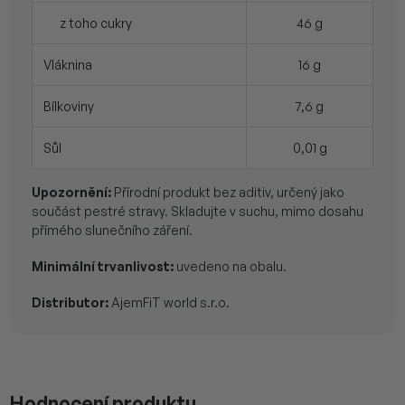
z toho cukry
46 g
Vláknina
16 g
Bílkoviny
7,6 g
Sůl
0,01 g
Upozornění:
Přírodní produkt bez aditiv, určený jako
součást pestré stravy. Skladujte v suchu, mimo dosahu
přímého slunečního záření.
Minimální trvanlivost:
uvedeno na obalu.
Distributor:
AjemFiT world s.r.o.
V
ý
p
Hodnocení produktu