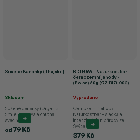
Sušené Banánky (Thajsko)
BIO RAW - Naturkostbar
černozemní jahody -
(Swiss) 50g (CZ-BIO-002)
Průměrné hodnocení produktu je 5,0 z 5 hvězdiček.
Skladem
Vyprodáno
Sušené banánky (Organic
Černozemní jahody
Smile) – zdravá a chutná
Naturkostbar – sladká a
svačina.
intenzivní chuť přírody ze
Švýcarska.
79 Kč
od
379 Kč