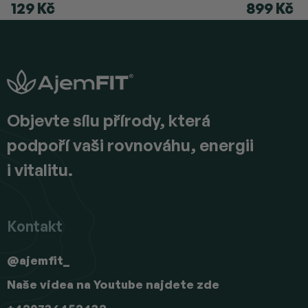
129 Kč
899 Kč
Z
á
p
a
t
í
Objevte sílu přírody, která
podpoří vaši rovnováhu, energii
i vitalitu.
Kontakt
@ajemfit_
Naše videa na Youtube najdete zde