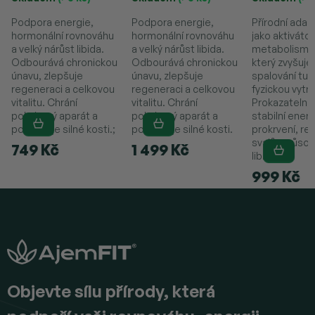
Podpora energie,
Podpora energie,
Přírodní ada
hormonální rovnováhu
hormonální rovnováhu
jako aktivátor
a velký nárůst libida.
a velký nárůst libida.
metabolismu
Odbourává chronickou
Odbourává chronickou
který zvyšuje
únavu, zlepšuje
únavu, zlepšuje
spalování tuk
regeneraci a celkovou
regeneraci a celkovou
fyzickou vytrv
vitalitu. Chrání
vitalitu. Chrání
Prokazatelně
pohybový aparát a
pohybový aparát a
stabilní energi
podporuje silné kosti.;
podporuje silné kosti.
prokrvení, re
svalů a působ
749 Kč
1 499 Kč
libido.
999 Kč
Z
á
p
a
t
í
Objevte sílu přírody, která