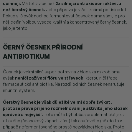
účinněji.
Má totiž více než
2x silnější antioxidační aktivitu
než čerstvý česnek.
Jeho příprava je v Asii známá po tisíce let.
Pokud si člověk nechce fermentovat česnek doma sám, je pro
něj ideální volbou vysoce kvalitní a koncentrovaný černý česnek,
jako je tento.
ČERNÝ ČESNEK PŘÍRODNÍ
ANTIBIOTIKUM
Česnek je velmi silná super-potravina z hlediska mikrobiomu -
avšak
neničí zažívací flóru ve střevech
, kterou ničí třeba
farmaceutická antibiotika. Na rozdíl od nich česnek nenarušuje
imunitní systém.
Čerstvý česnek je však důležité velmi dobře žvýkat,
protože právě při jeho rozmělňování je aktivita jeho složek
správná a nejvyšší.
Toto může být občas problematické jak z
etického (česnekový zápach z úst) tak chuťového (někdo to v
případě nefermentovaného prostě nezvládne) hlediska. Proto