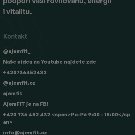
podpoří vaši rovnováhu, energii
i vitalitu.
Kontakt
@ajemfit_
Naše videa na Youtube najdete zde
+420736452432
@ajemfit.cz
ajemfit
AjemFIT je na FB!
+420 736 452 432 <span>Po-Pá 9:00 - 18:00</sp
an>
info
@
ajemfit.cz