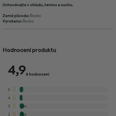
Uchovávejte v chladu, temnu a suchu.
Země původu:
Řecko
Vyrobeno:
Řecko
V
ý
p
Hodnocení produktu
i
s
h
4,9
o
Průměrné
d
hodnocení
8 hodnocení
n
produktu
je
o
4,9
c
z
5
7x
e
5
hvězdiček.
n
4
1x
í
3
0x
2
0x