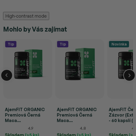
High-contrast mode
Mohlo by Vás zajímat
Tip
Tip
Novinka
AjemFIT ORGANIC
AjemFIT ORGANIC
AjemFIT Čer
Premiová Černá
Premiová Černá
Zázvor (Extr
Maca
Maca
- 60 kapslí (
(Želatinizovaná) – 90
(Želatinizovaná) - v
4.9
4.8
4.
kapslí (67,5g)
prášku (300g)
Skladem
(>5 ks)
Skladem
(>5 ks)
Skladem
(>5