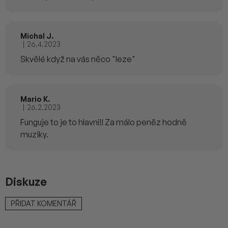
Michal J.
|
26.4.2023
Hodnocení produktu je 5 z 5 hvězdiček.
Skvělé když na vás něco "leze"
Mario K.
|
26.2.2023
Hodnocení produktu je 5 z 5 hvězdiček.
Funguje to je to hlavní!! Za málo peněz hodně
muziky.
Diskuze
PŘIDAT KOMENTÁŘ