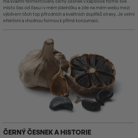
má kvalitní fermentovaný černý česnek v kapslové formě své
místo čas od času i v mém jídelníčku a zde na mém webu mezi
výběrem těch top přírodních a kvalitních doplňků stravy. Je velmi
efektivní a vhodnou formou k přímé konzumaci.
ČERNÝ ČESNEK A HISTORIE