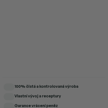
4 ks = sleva 5 %
370 Kč
/ ks
5 a více ks = sleva 6 %
366 Kč
/ ks
Přidat do košíku
Cordyceps pro energii, odolnost a vitalitu. Síla přírody ve vašich
službách.
Detailní informace
100% čistá a kontrolovaná výroba
Vlastní vývoj a receptury
Garance vrácení peněz