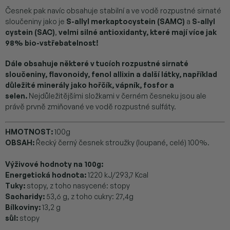
Česnek pak navíc obsahuje stabilní a ve vodě rozpustné sirnaté
sloučeniny jako je
S-allyl merkaptocystein (SAMC)
a
S-allyl
cystein (SAC)
,
velmi silné antioxidanty, které mají více jak
98% bio-vstřebatelnost!
Dále obsahuje některé v tucích rozpustné sirnaté
sloučeniny, flavonoidy, fenol allixin a další látky, například
důležité minerály jako hořčík, vápník, fosfor a
selen.
Nejdůležitějšími složkami v černém česneku jsou ale
právě prvně zmiňované ve vodě rozpustné sulfáty.
HMOTNOST:
100g
OBSAH:
Řecký černý česnek stroužky (loupané, celé) 100%.
Výživové hodnoty na 100g:
Energetická hodnota:
1220 kJ/293,7 Kcal
Tuky:
stopy, z toho nasycené: stopy
Sacharidy:
53,6 g, z toho cukry: 27,4g
Bílkoviny:
13,2 g
sůl:
stopy