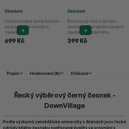
Průměrné hodnocení produktu je 5,0 z 5 hvězdiček.
Průměrné hodnocení produktu je 
Skladem
Skladem
Fermentovaný černý česnek –
Borovicový med s černým
silná podpora imunity a
česnekem – originální spojení
trávení.
sladkého a pikantního.
699 Kč
399 Kč
Popis
Hodnocení (8)
Diskuze
Řecký výběrový černý česnek -
DownVillage
Podle výzkumů zemědělské univerzity v Aténách jsou řecké
odrůdy bílého česneku nadřazené kvality ve srovnání s