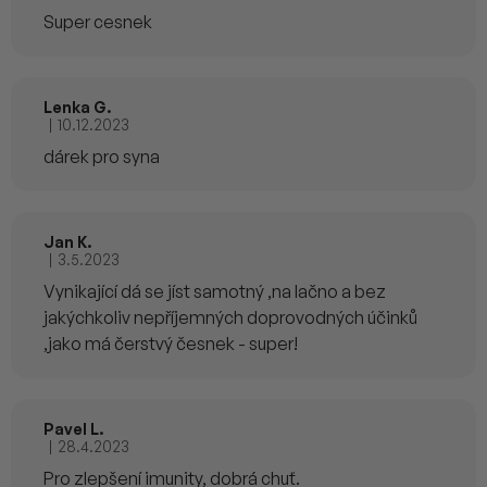
Super cesnek
Lenka G.
|
10.12.2023
Hodnocení produktu je 5 z 5 hvězdiček.
dárek pro syna
Jan K.
|
3.5.2023
Hodnocení produktu je 4 z 5 hvězdiček.
Vynikající dá se jíst samotný ,na lačno a bez
jakýchkoliv nepříjemných doprovodných účinků
,jako má čerstvý česnek - super!
Pavel L.
|
28.4.2023
Hodnocení produktu je 5 z 5 hvězdiček.
Pro zlepšení imunity, dobrá chuť.