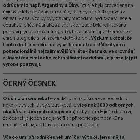
odrůdami z např. Argentiny a Číny.
Studie byla provedena na
účinných látkách česneku odrůdy Rizomylos pěstovaných v
oblasti Vissa. Vzorky byly získány metodami hydro-destilace a
extrakce, přičemž analýza a charakterizace byla realizována
pomocí plynové chromatografie, hmotnostní spektrometrie a
chromatografie s ionizačním detektorem.
Výzkum ukázal, že
tento druh česneku má vyšší koncentraci důležitých a
potencionálně nejzajímavějších látek česneku ve srovnání
s jinými řeckými nebo zahraničními odrůdami, a proto jej při
výrobě používají.
ČERNÝ ČESNEK
O účincích česneku
by se dali psát (a píší se - za posledních
několik desítek let bylo publikováno
více než 3000 odborných
článků v lékařských časopisech)
knihy a každý jistě dobře ví,
že česnek je jeden z nejsilnějších přírodních pomocníků na
mnohé neduhy, ale hlavně také silná prevence.
Vše co umí přírodní česnek umí černý také, jen silněji a