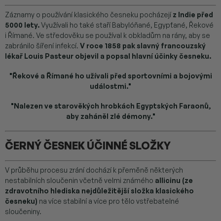
Záznamy o používání klasického česneku pocházejí
z Indie před
5000 lety.
Využívali ho také staří Babylóňané, Egypťané, Řekové
i Římané. Ve středověku se používal k obkladům na rány, aby se
zabránilo šíření infekcí.
V roce 1858 pak slavný francouzský
lékař Louis Pasteur objevil a popsal hlavní účinky česneku.
"Řekové a Římané ho užívali před sportovními a bojovými
událostmi."
"Nalezen ve starověkých hrobkách Egyptských Faraonů,
aby zaháněl zlé démony."
ČERNÝ ČESNEK ÚČINNÉ SLOŽKY
V průběhu procesu zrání dochází k přeměně některých
nestabilních sloučenin včetně velmi známého
allicinu (ze
zdravotního hlediska nejdůležitější složka klasického
česneku)
na více stabilní a více pro tělo vstřebatelné
sloučeniny.