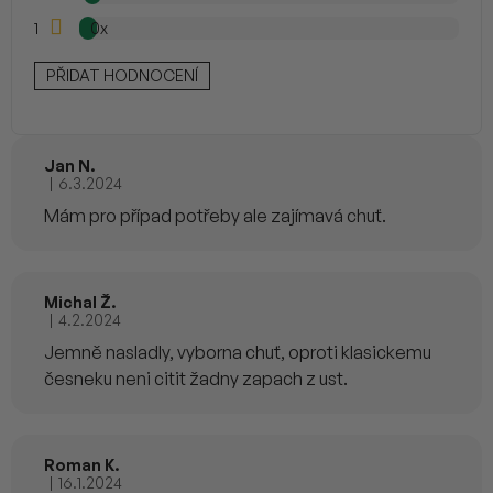
1
0x
PŘIDAT HODNOCENÍ
Jan N.
|
6.3.2024
Hodnocení produktu je 5 z 5 hvězdiček.
Mám pro případ potřeby ale zajímavá chuť.
Michal Ž.
|
4.2.2024
Hodnocení produktu je 5 z 5 hvězdiček.
Jemně nasladly, vyborna chuť, oproti klasickemu
česneku neni citit žadny zapach z ust.
Roman K.
|
16.1.2024
Hodnocení produktu je 5 z 5 hvězdiček.