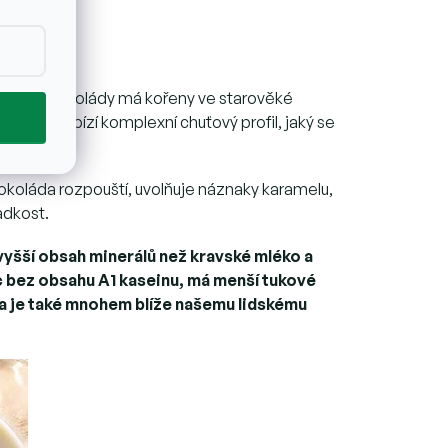
o výroba čokolády má kořeny ve starověké
 který nabízí komplexní chuťový profil, jaký se
okoláda rozpouští, uvolňuje náznaky karamelu,
adkost.
 vyšší obsah minerálů než kravské mléko a
víc bez obsahu A1 kaseinu, má menší tukové
y a je také mnohem blíže našemu lidskému