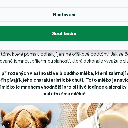
zcela nový chuťový zážitek.
Nastavení
Co je to čokoláda z velbloudího mléka?
ho mléka směsicí dvou odlišných kulinářských tradic. Zatímc
Souhlasím
ních kultur po tisíce let. Tato kombinace vytváří osobité dílo,
u tradičních čokolád jen tak nevidí.
óny, které pomalu odhalují jemné oříškové podtóny. Jak se č
ované jemnou, příjemnou slaností, která dokonale vyvažuje sl
 přirozených vlastností velbloudího mléka, které zahrnují
přispívají k jeho charakteristické chuti. Toto mléko je na
slí mléko je mnohem vhodnější pro citlivé jedince a alergik
mateřskému mléku!