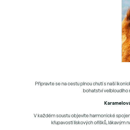
Připravte se na cestu plnou chutí s naší ikoni
bohatství velbloudího
Karamelová 
V každém soustu objevíte harmonické spojen
křupavostí lískových oříšků, lákavým 