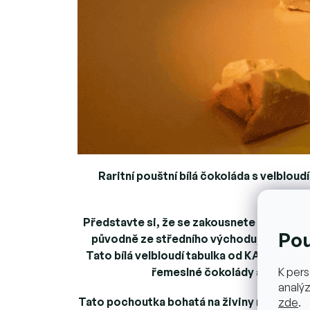
Raritní pouštní bílá čokoláda s velblo
Představte si, že se zakousnete do čokolá
Po
původně ze středního východu, která bo
Tato bílá velbloudí tabulka od KAICAO v
K pers
řemeslné čokolády a navíc zce
analýz
Tato pochoutka bohatá na živiny nabízí laho
zde
.