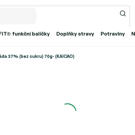
IT® funkční balíčky
Doplňky stravy
Potraviny
N
láda 37% (bez cukru) 70g- (KAICAO)
áda 37% (bez cukru) 70g- (KAIC
329 Kč
Měrná
Skladem
cena:
Můžeme doručit do:
Přid