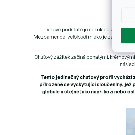
Ve své podstatě je čokoláda z velbloudí
Mezoamerice, velbloudí mléko je základem poušt
Chuťový zážitek začíná bohatými, krémovými t
násled
Tento jedinečný chuťový profil vychází z
přirozeně se vyskytující sloučeniny, jež 
globule a stejně jako např. kozí nebo o