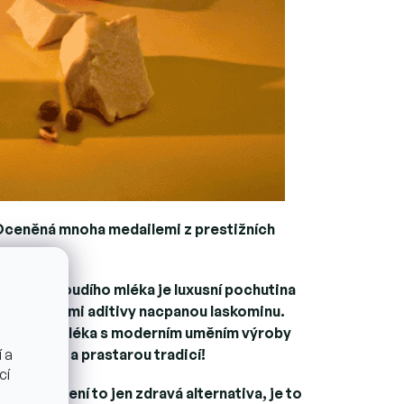
. Oceněná mnoha medailemi z prestižních
a z velbloudího mléka je luxusní pochutina
 zbytečnými aditivy nacpanou laskominu.
lbloudího mléka s moderním uměním výroby
 a
kou chutí a prastarou tradicí!
cí
uxusu. Není to jen zdravá alternativa, je to