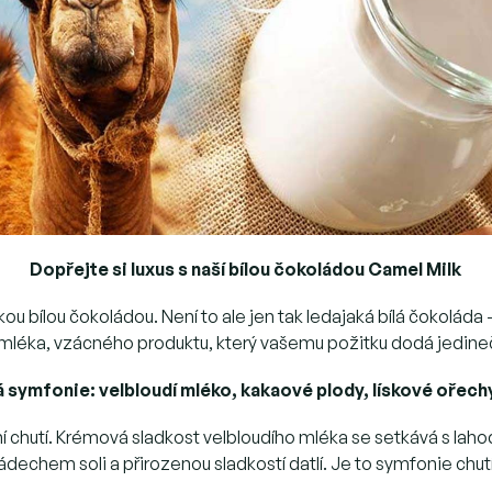
Dopřejte si luxus s naší bílou čokoládou Camel Milk
ckou bílou čokoládou. Není to ale jen tak ledajaká bílá čokolád
 mléka, vzácného produktu, který vašemu požitku dodá jedin
symfonie: velbloudí mléko, kakaové plody, lískové ořechy,
í chutí. Krémová sladkost velbloudího mléka se setkává s l
nádechem soli a přirozenou sladkostí datlí. Je to symfonie chu