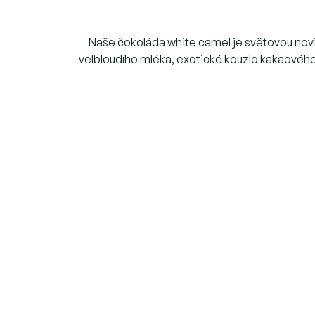
Naše čokoláda white camel je světovou novin
velbloudího mléka, exotické kouzlo kakaového 