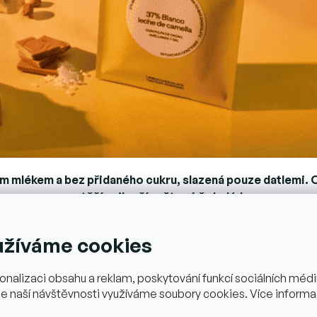
udím mlékem a bez přidaného cukru, slazená pouze datlemi
soutěží nejlepší světové čokolády.
dy, která vypráví příběh starý jako samotná poušť. Čokolád
užíváme cookies
hužel ve většině komerčních variant představuje cukrem a
šak kombinuje starobylou tradici konzumace unikátního ve
onalizaci obsahu a reklam, poskytování funkcí sociálních médií
la bez přidaného cukru! = Unikátní superpotravina s nebes
e naší návštěvnosti využíváme soubory cookies. Více informa
dný chuťový zážitek, působivé zdravotní přínosy a nádech l