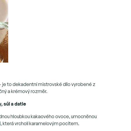
a – je to dekadentní mistrovské dílo vyrobené z
ečný a krémový rozměr.
 sůl a datle
ahodnou hloubkou kakaového ovoce, umocněnou
tí, která vrcholí karamelovým pocitem.