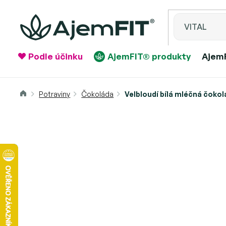
Přejít
na
obsah
Podle účinku
AjemFIT® produkty
AjemF
Domů
Velbloudí bílá mléčná čoko
Potraviny
Čokoláda
Velbloudí bílá mléčná čokol