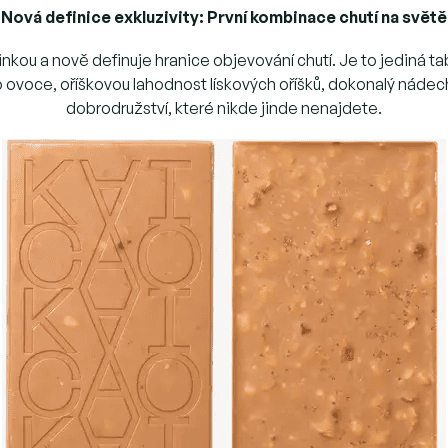
Nová definice exkluzivity: První kombinace chutí na světě
kou a nově definuje hranice objevování chutí. Je to jediná tab
ovoce, oříškovou lahodnost lískových oříšků, dokonalý nádech s
dobrodružství, které nikde jinde nenajdete.