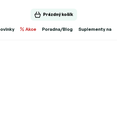
Prázdný košík
ovinky
Akce
Poradna/Blog
Suplementy na m
AO)
11.8.2026
Možnosti doručení
at do košíku