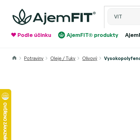
Přejít
na
obsah
Podle účinku
AjemFIT® produkty
AjemF
Domů
Vysokopolyfenoli
Potraviny
Oleje / Tuky
Olivový
Vysokopolyfenolický olivový o