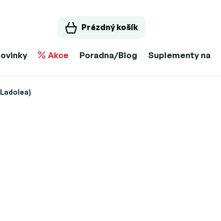
Prázdný košík
ovinky
Akce
Poradna/Blog
Suplementy na m
 Ladolea)
) - 5l (Megaritiki Ladolea)
dána…