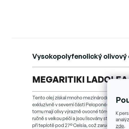
Vysokopolyfenolický olivový o
MEGARITIKI LADOLEA
Tento olej získal mnoho mezinárodních ocenění,
Po
exkluzivně v severní části Peloponésu. Olivy js
tomu mají olivy výrazně ovocné tóny, velmi inte
K pers
ručně s velkou péčí a jsou lisovány striktně b
analýz
při teplotě pod 27° Celsia, což zaručuje výrob
zde
.