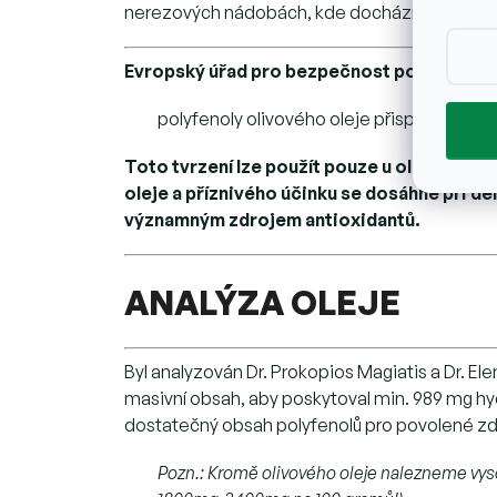
nerezových nádobách, kde dochází k procesu p
Evropský úřad pro bezpečnost potravin schv
polyfenoly olivového oleje přispívají k oc
Toto tvrzení lze použít pouze u olivových 
oleje a příznivého účinku se dosáhne při de
významným zdrojem antioxidantů.
ANALÝZA OLEJE
Byl analyzován Dr. Prokopios Magiatis a Dr. El
masivní obsah, aby poskytoval min. 989 mg hydr
dostatečný obsah polyfenolů pro povolené zdr
Pozn.: Kromě olivového oleje nalezneme vys