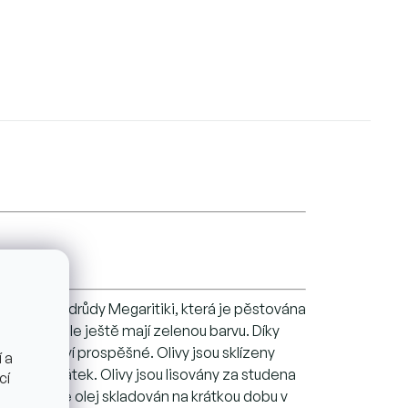
u, z oliv odrůdy Megaritiki, která je pěstována
zralé a stále ještě mají zelenou barvu. Díky
tolik zdraví prospěšné. Olivy jsou sklízeny
 a
pěšných látek. Olivy jsou lisovány za studena
cí
do lahví je olej skladován na krátkou dobu v