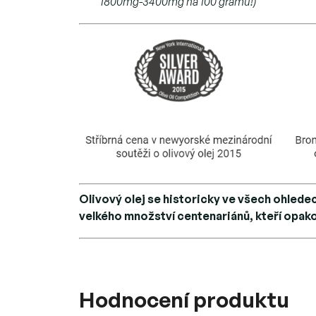
1800mg-3400mg na 100 gramů!)
Olivový olej se historicky ve všech ohlede
velkého množství centenariánů, kteří opakov
Hodnocení produktu