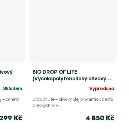
ivový
BIO DROP OF LIFE
(Vysokopolyfenolický olivový
ki
olej - Řecko) -500ml (RAW
Skladem
Vyprodáno
Limited)
j – bohatý
Drop of Life – olivový olej plný antioxidantů
z řeckých oliv.
299 Kč
4 850 Kč