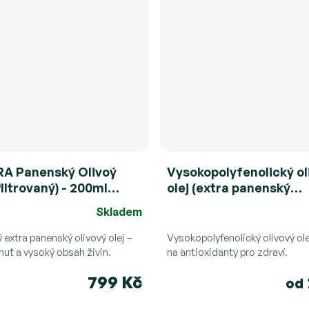
RA Panenský Olivoý
Vysokopolyfenolický ol
filtrovaný) - 200ml
olej (extra panenský
IV)
nefiltrovaný) - Megariti
Skladem
Průměrné
hodnocení
 extra panenský olivový olej –
Vysokopolyfenolický olivový ole
huť a vysoký obsah živin.
produktu
na antioxidanty pro zdraví.
je
799 Kč
od
4,8
z