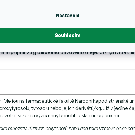
řirozené sedimentace. Potom je olej připraven k tomu, abyst
Nastavení
álil zdravotní tvrzení (nařízení Komise (EU) 432/2012)
hraně krevních lipidů před oxidačním stresem.
Souhlasím
olejů obsahujících nejméně 250 mg hydroxytyrosolu, tyrosol
nním příjmu 20 g takového olivového oleje. Již 1,5 lžíce ta
eni Meliou na farmaceutické fakultě Národní kapodistriánské uni
oxytyrosolu, tyrosolu nebo jejich derivátů/kg. Již v jediné čaj
avotní tvrzení a významný benefit lidskému organismu.
oké množství různých polyfenolů například také v tmavé čokolá