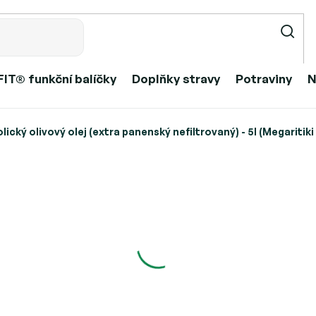
IT® funkční balíčky
Doplňky stravy
Potraviny
N
cký olivový olej (extra panenský nefiltrovaný) - 5l (Megaritiki
lej (extra panenský nefiltrovaný
3 290 Kč
–3 %
3 190 Kč
Měrná
Vyprodáno
cena:
Možnosti doručení
Položka byla vypro