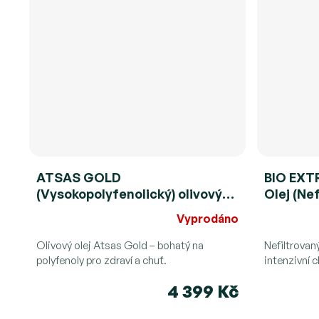
ATSAS GOLD
BIO EXT
(Vysokopolyfenolický) olivový
Olej (Ne
olej -250ml (LIMITED EDITION)
(PhenOL
Vyprodáno
Olivový olej Atsas Gold – bohatý na
Nefiltrovaný
polyfenoly pro zdraví a chuť.
intenzivní c
4 399 Kč