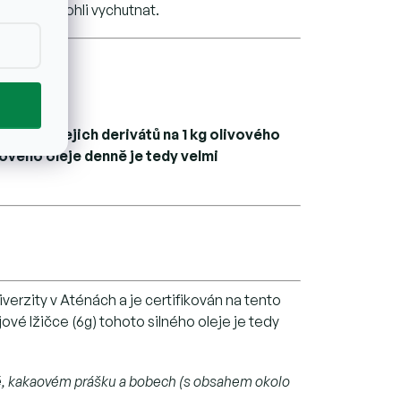
e si jej mohli vychutnat.
u nebo jejich derivátů na 1 kg olivového
kového oleje denně je tedy velmi
verzity v Aténách a je certifikován na tento
ové lžičce (6g) tohoto silného oleje je tedy
dě, kakaovém prášku a bobech (s obsahem okolo