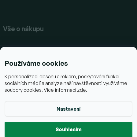
Vše o nákupu
Společnost
Používáme cookies
K personalizaci obsahu a reklam, poskytování funkcí
sociálních médií a analýze naší návštěvnosti využíváme
soubory cookies. Více informací
zde
.
Nastavení
Copyright 2026
AjemFIT.cz
. Všechna práva vyhrazena.
Upravit
nastavení cookies
Souhlasím