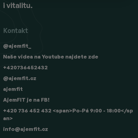
i vitalitu.
v
ý
p
i
s
Kontakt
u
@ajemfit_
Naše videa na Youtube najdete zde
+420736452432
@ajemfit.cz
ajemfit
AjemFIT je na FB!
+420 736 452 432 <span>Po-Pá 9:00 - 18:00</sp
an>
info
@
ajemfit.cz