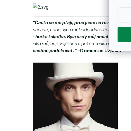
"Často se mě ptají, proč jsem se rozhodl vyrá
nápadu, nebo bych měl jednoduše říct, že jsem uvi
- hořká i sladká. Byla vždy můj neustálý spole
jako můj nejživější sen a pokorná jako moje jedno
osobně poděkovat. “
-Domantas Užpalis