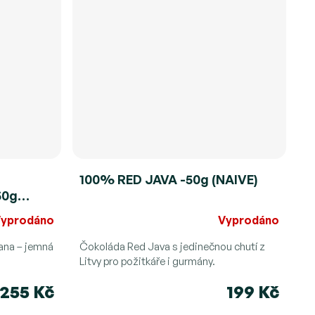
100% RED JAVA -50g (NAIVE)
50g
yprodáno
Vyprodáno
lana – jemná
Čokoláda Red Java s jedinečnou chutí z
Litvy pro požitkáře i gurmány.
255 Kč
199 Kč