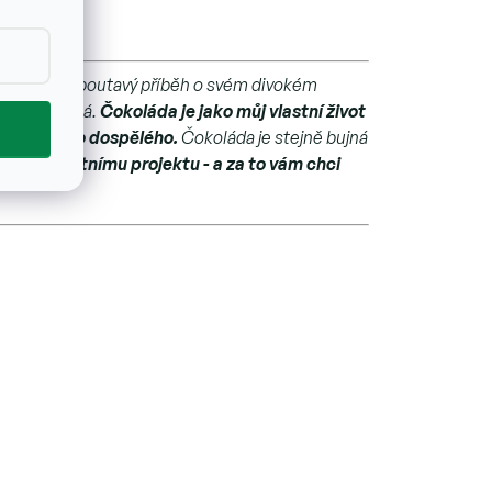
ět dlouhý a poutavý příběh o svém divokém
zcela správná.
Čokoláda je jako můj vlastní život
nkichotského dospělého.
Čokoláda je stejně bujná
celoživotnímu projektu - a za to vám chci