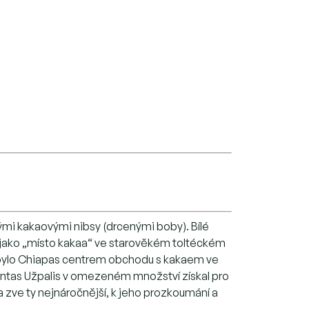
ými kakaovými nibsy (drcenými boby). Bílé
 jako „místo kakaa“ ve starověkém toltéckém
, bylo Chiapas centrem obchodu s kakaem ve
ntas Užpalis v omezeném množství získal pro
 zve ty nejnáročnější, k jeho prozkoumání a