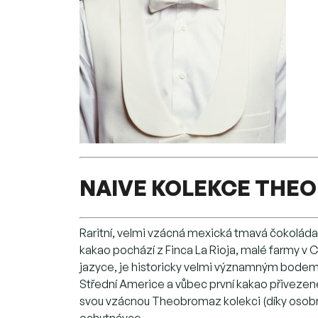
NAIVE KOLEKCE THE
Raritní, velmi vzácná mexická tmavá čokoláda 
kakao pochází z Finca La Rioja, malé farmy 
jazyce, je historicky velmi významným bodem 
Střední Americe a vůbec první kakao přiveze
svou vzácnou Theobromaz kolekci (díky osobním
ochutnávce.