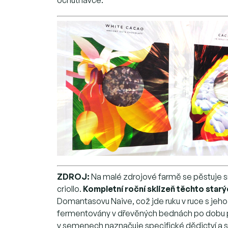
ZDROJ:
Na malé zdrojové farmě se pěstuje s
criollo.
Kompletní roční sklizeň těchto starýc
Domantasovu Naive, což jde ruku v ruce s jeho
fermentovány v dřevěných bednách po dobu pěti
v semenech naznačuje specifické dědictví a s