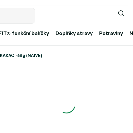
IT® funkční balíčky
Doplňky stravy
Potraviny
N
KAKAO -65g (NAIVE)
E)
335 Kč
Měrná
Skladem
cena:
Můžeme doručit do: