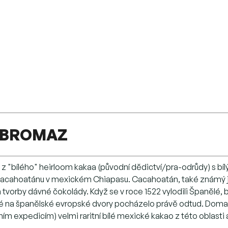
OBROMAZ
z "bílého" heirloom kakaa (původní dědictví/pra-odrůdy) s bíl
v Cacahoatánu v mexickém Chiapasu. Cacahoatán, také známý
tvorby dávné čokolády. Když se v roce 1522 vylodili Španělé
né na španělské evropské dvory pocházelo právě odtud. Doma
 expedicím) velmi raritní bílé mexické kakao z této oblasti a