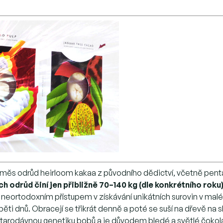
měs odrůd heirloom kakaa z původního dědictví, včetně penta
h odrůd činí jen přibližně 70–140 kg (dle konkrétního roku
 neortodoxním přístupem v získávání unikátních surovin v malé
 dnů. Obracejí se třikrát denně a poté se suší na dřevě na s
tarodávnou genetiku bobů a je důvodem bledé a světlé čokolá