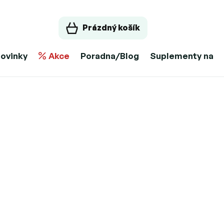
Prázdný košík
ovinky
Akce
Poradna/Blog
Suplementy na m
11.8.2026
Možnosti doručení
Množstevní sleva