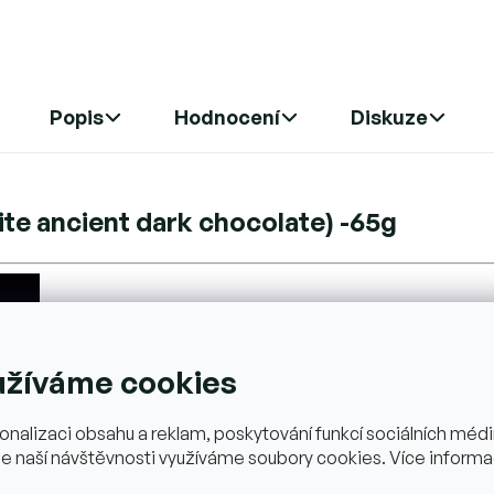
5
hvězdiček.
Popis
Hodnocení
Diskuze
 ancient dark chocolate) -65g
užíváme cookies
onalizaci obsahu a reklam, poskytování funkcí sociálních médií
e naší návštěvnosti využíváme soubory cookies. Více informa