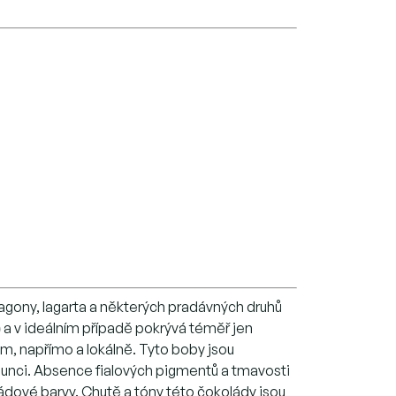
gony, lagarta a některých pradávných druhů
)
a v ideálním případě pokrývá téměř jen
m, napřímo a lokálně. Tyto boby jsou
lunci. Absence fialových pigmentů a tmavosti
dové barvy. Chutě a tóny této čokolády jsou