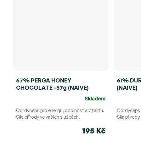
67% PERGA HONEY
61% DURI
CHOCOLATE -57g (NAIVE)
(NAIVE)
Skladem
Průměrné
hodnocení
Cordyceps pro energii, odolnost a vitalitu.
Cordyceps p
produktu
Síla přírody ve vašich službách.
Síla přírody
je
195 Kč
5,0
z