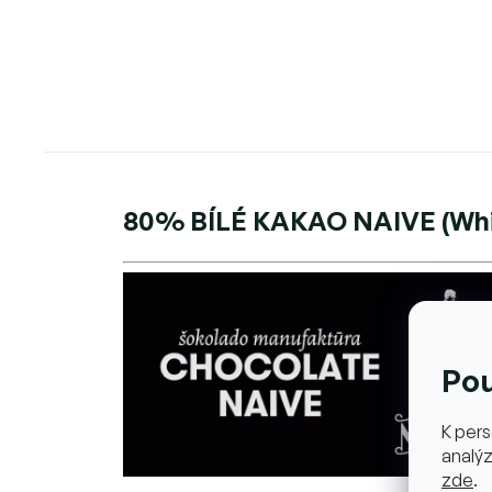
5
hvězdiček.
80% BÍLÉ KAKAO NAIVE (White
Po
K pers
analýz
zde
.