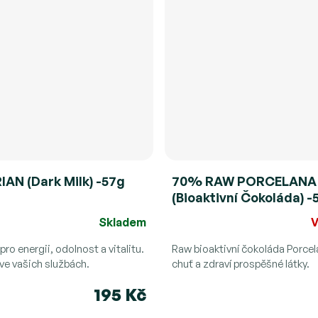
AN (Dark Milk) -57g
70% RAW PORCELANA
(Bioaktivní Čokoláda) -
(NAIVE)
Skladem
V
Průměrné
hodnocení
ro energii, odolnost a vitalitu.
Raw bioaktivní čokoláda Porce
 ve vašich službách.
produktu
chuť a zdraví prospěšné látky.
je
195 Kč
5,0
z