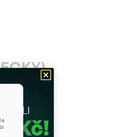
PECKY)
 a
cí