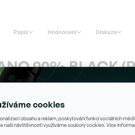
5
hvězdiček.
Popis
Hodnocení
Diskuze
ANO 90%
BLACK (
užíváme cookies
onalizaci obsahu a reklam, poskytování funkcí sociálních médií
e naší návštěvnosti využíváme soubory cookies. Více informa