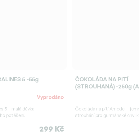
ALINES 5 -55g
ČOKOLÁDA NA PITÍ
)
(STROUHANÁ) -250g (A
Vyprodáno
Průměrné
hodnocení
es 5 – malá dávka
Čokoláda na pití Amedei – jem
ho potěšení.
produktu
strouhání pro gurmánské chvilk
je
299 Kč
5,0
z