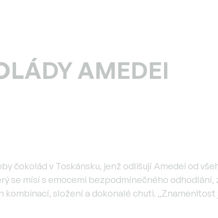
OLÁDY AMEDEI
ýroby čokolád v Toskánsku, jenž odlišují Amedei od v
 který se mísí s emocemi bezpodmínečného odhodlání
 kombinací, složení a dokonalé chuti. „Znamenitost je