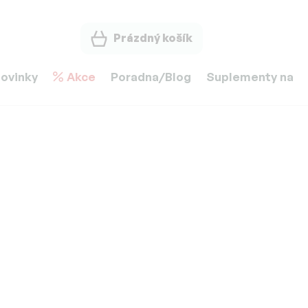
Prázdný košík
ovinky
Akce
Poradna/Blog
Suplementy na m
7.8.2026
Možnosti doručení
Množstevní sleva