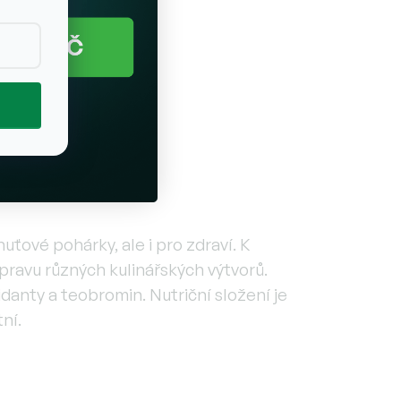
uťové pohárky, ale i pro zdraví. K
pravu různých kulinářských výtvorů.
idanty a teobromin. Nutriční složení je
ní.