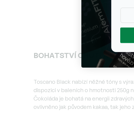
BOHATSTVÍ CHUTÍ A VÝŽI
Toscano Black nabízí něžné tóny s výraz
dispozici v baleních o hmotnosti 250g n
Čokoláda je bohatá na energii zdravých t
ovlivněno jak původem kakaa, tak jeho 