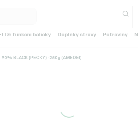
IT® funkční balíčky
Doplňky stravy
Potraviny
N
90% BLACK (PECKY) -250g (AMEDEI)
Y) -250g (AMEDEI)
399 Kč
Měrná
Skladem
cena:
Můžeme doručit do: