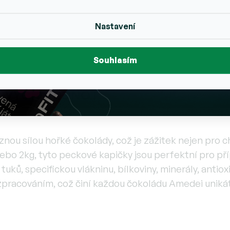
Nastavení
od AMEDEI
Souhlasím
VOVÝCH HODNOT
nou sílou hořké čokolády, což je zážitek nejen pro ch
ebo 2kg, tyto peckové kapičky jsou perfektní pro pří
uků, specifickou vlákninu, bílkoviny, minerály, antiox
zpracováním, což činí každou čokoládu Amedei unikát