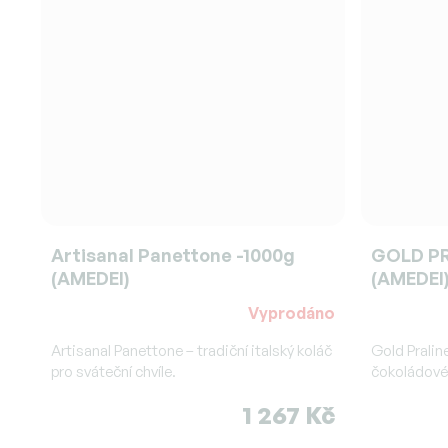
Artisanal Panettone -1000g
GOLD PR
(AMEDEI)
(AMEDEI
Vyprodáno
Průměrné
hodnocení
Artisanal Panettone – tradiční italský koláč
Gold Pralin
produktu
pro sváteční chvíle.
čokoládové
je
1 267 Kč
5,0
z