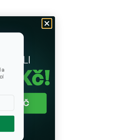
 a
cí
ětů
BIO RAW Jarní Med (Lisovaný)
-250g (Německo)
yprodáno
Vyprodáno
 energie
Lisovaný jarní med z Alp – delikátní chuť a
vůně alpských luk.
399 Kč
499 Kč