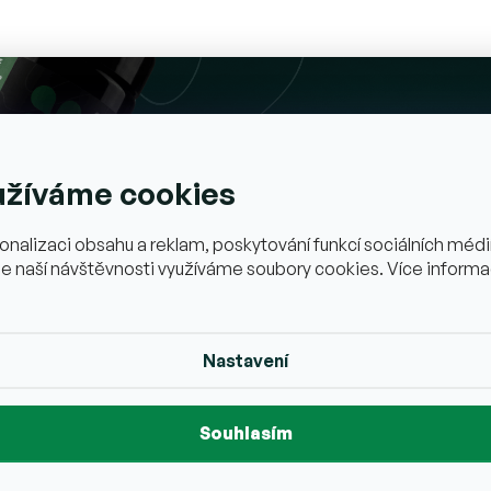
užíváme cookies
onalizaci obsahu a reklam, poskytování funkcí sociálních médií
e naší návštěvnosti využíváme soubory cookies. Více informa
vý Med -400g (Alpy-
BIO Med Z Divokých Kv
)
-400g (Alpy-Německo)
Nastavení
Vyprodáno
V
 Alp – tradiční chuť s
Med z divokých květů – přírodní
i účinky.
plná chuti.
Souhlasím
359 Kč