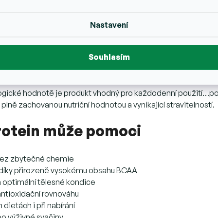
Nastavení
Souhlasím
ogické hodnotě je produkt vhodný pro každodenní použití…po 
plně zachovanou nutriční hodnotou a vynikající stravitelností.
rotein může pomoci
 bez zbytečné chemie
y díky přirozeně vysokému obsahu BCAA
 optimální tělesné kondice
antioxidační rovnováhu
dietách i při nabírání
bo výživné svačiny