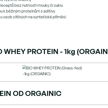
 receptů bez nutnosti mouky či cukru
vou k běžným proteinům s aditivy
u osob citlivých na syntetické příměsi
O WHEY PROTEIN - 1kg (ORGAIN
EIN OD ORGAINIC