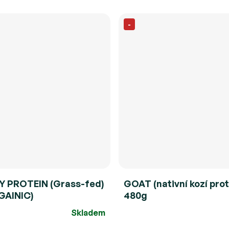
-
Y PROTEIN (Grass-fed)
GOAT (nativní kozí prot
GAINIC)
480g
Skladem
Průměrné