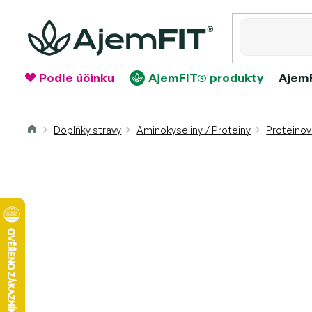
Přejít
na
obsah
Podle účinku
AjemFIT® produkty
AjemF
Domů
Doplňky stravy
Aminokyseliny / Proteiny
Proteinov
BIO WHEY PROTEIN VZORKY (