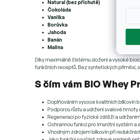
Natural (bez příchutě)
Čokoláda
Vanilka
Borůvka
Jahoda
Banán
Malina
Díky maximálně čistému složení a vysoké biol
funkčních receptů. Bez syntetických příměsí, s 
S čím vám BIO Whey P
Doplňováním vysoce kvalitních bílkovin
Podporou růstu a udržení svalové hmot
Regenerací po fyzické zátěži a udržením
Ochrannou funkcí pro imunitní systém a 
Vhodným zdrojem bílkovin při redukčních 
Jako funkční součást zdravé snídaně ne