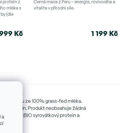
hodnocení
í protein z
Černá maca z Peru – energie, rovnováha a
ího mléka s
produktu
vitalita v přírodní síle.
by (dle
je
5,0
z
999 Kč
1 199 Kč
5
hvězdiček.
ný v Německu ze 100% grass-fed mléka.
bsahu bílkovin. Produkt neobsahuje žádná
dvě složky (BIO syrovátkový protein a
 a
cí