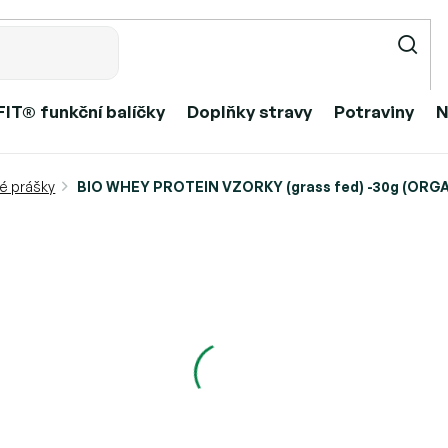
IT® funkční balíčky
Doplňky stravy
Potraviny
N
BIO WHEY PROTEIN VZORKY (grass fed) -30g (ORGA
é prášky
grass fed) -30g (ORGAINIC)
od
99 Kč
Měrná
Zvolte variantu
cena:
Můžeme doručit do:
Přid