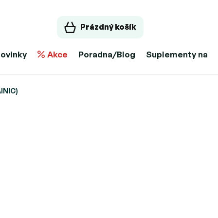
Prázdný košík
ovinky
Akce
Poradna/Blog
Suplementy na m
INIC)
Zvolte variantu
Možnosti doručení
at do košíku