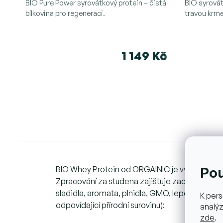
hodnocen
BIO Pure Power syrovátkový protein – čistá
BIO syrovátk
bílkovina pro regeneraci.
produktu
travou krm
je
5,0
z
1 149 Kč
5
hvězdiček
Po
BIO Whey Protein od ORGAINIC je vysoce čistý
Zpracování za studena zajišťuje zachování při
sladidla, aromata, plnidla, GMO, lepek, sóju 
K pers
odpovídající přírodní surovinu):
analýz
zde
.