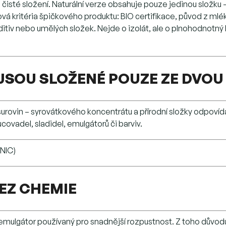
čisté složení. Naturální verze obsahuje pouze jedinou složku 
ová kritéria špičkového produktu: BIO certifikace, původ z ml
ditiv nebo umělých složek. Nejde o izolát, ale o plnohodnotn
SOU SLOŽENÉ POUZE ZE DVOU
rovin – syrovátkového koncentrátu a přírodní složky odpovídaj
ovadel, sladidel, emulgátorů či barviv.
BEZ CHEMIE
emulgátor používaný pro snadnější rozpustnost. Z toho důvodu