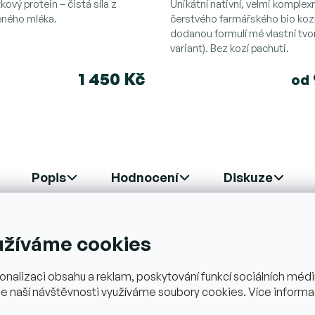
í
hodnocení
ový protein – čistá síla z
Unikátní nativní, velmi komplexn
eného mléka.
produktu
čerstvého farmářského bio koz
dodanou formulí mé vlastní tvor
je
variant). Bez kozí pachuti.
4,5
z
1 450 Kč
od
5
.
hvězdiček.
Popis
Hodnocení
Diskuze
užíváme cookies
 syrovátkový koncentrát v certifikované BIO kvalitě, vyrobe
rozené struktury bílkovin, vysoké vstřebatelnosti a až 77 % o
ani běžně používané emulgátory. Každá příchuť obsahuje pouze 
onalizaci obsahu a reklam, poskytování funkcí sociálních médií
e naší návštěvnosti využíváme soubory cookies. Více informa