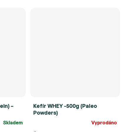
ein) –
Kefír WHEY -500g (Paleo
Powders)
Skladem
Vyprodáno
Průměrné