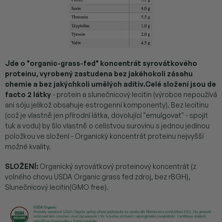
Jde o "organic-grass-fed" koncentrát syrovátkového
proteinu, vyrobený zastudena bez jakéhokoli zásahu
chemie a bez jakýchkoli umělých aditiv.
Celé složení jsou de
facto 2 látky
- protein a slunečnicový lecitin (výrobce nepoužívá
ani sóju jelikož obsahuje estrogenní komponenty). Bez lecitinu
(což je vlastně jen přírodní látka, dovolující "emulgovat" - spojit
tuk a vodu) by šlo vlastně o celistvou surovinu s jednou jedinou
položkou ve složení - Organický koncentrát proteinu nejvyšší
možné kvality.
SLOŽENÍ:
Organický syrovátkový proteinový koncentrát (z
volného chovu USDA Organic grass fed zdroj, bez rBGH),
Slunečnicový lecitin(GMO free).