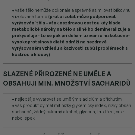
•
vaše tělo nemůže dokonale a správně asimilovat bílkovinu
v izolované formě
(proto izolát může podporovat
vyrýsování těla - však nezdravou cestou kdy klade
metabolické nároky na tělo a silně ho demineralizuje a
překyseluje - to se pak při delším užívání a nízkotučné-
vysokoproteinové dietě odráží na nezdravě
vyrýsovaném vzhledu a kazivosti zubů i problémech s
kostrou a klouby)
SLAZENÉ PŘIROZENÉ NE UMĚLE A
OBSAHUJI MIN. MNOŽSTVÍ SACHARIDŮ
•
nejlepší je vyvarovat se umělým sladidlům a příchutím
•
váš produkt by měl mít nízký glykemický index, nízký obsah
sacharidů, žádný cukerný alkohol, glycerin, fruktózu, cukr
nebo lepek