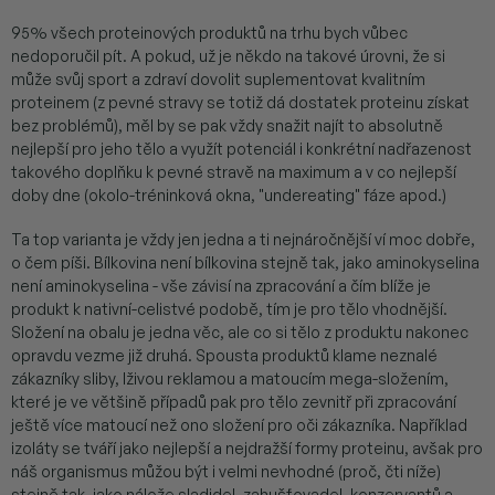
95% všech proteinových produktů na trhu bych vůbec
nedoporučil pít. A pokud, už je někdo na takové úrovni, že si
může svůj sport a zdraví dovolit suplementovat kvalitním
proteinem (z pevné stravy se totiž dá dostatek proteinu získat
bez problémů), měl by se pak vždy snažit najít to absolutně
nejlepší pro jeho tělo a využít potenciál i konkrétní nadřazenost
takového doplňku k pevné stravě na maximum a v co nejlepší
doby dne (okolo-tréninková okna, "undereating" fáze apod.)
Ta top varianta je vždy jen jedna a ti nejnáročnější ví moc dobře,
o čem píši. Bílkovina není bílkovina stejně tak, jako aminokyselina
není aminokyselina - vše závisí na zpracování a čím blíže je
produkt k nativní-celistvé podobě, tím je pro tělo vhodnější.
Složení na obalu je jedna věc, ale co si tělo z produktu nakonec
opravdu vezme již druhá. Spousta produktů klame neznalé
zákazníky sliby, lživou reklamou a matoucím mega-složením,
které je ve většině případů pak pro tělo zevnitř při zpracování
ještě více matoucí než ono složení pro oči zákazníka. Například
izoláty se tváří jako nejlepší a nejdražší formy proteinu, avšak pro
náš organismus můžou být i velmi nevhodné (proč, čti níže)
stejně tak, jako nálože sladidel, zahušťovadel, konzervantů a