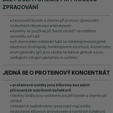
ZPRACOVÁNÍ
•
bez použití kyselin a chemie při procesu zpracování,
nedochází k denaturaci aminokyselin
•
kyseliny se používají při "levné výrobě" na oddělení
syrovátky od tuků
•
při chemickém odebírání tuků se odebírají imunologické
vlastnosti (fosfolipidy, fosfatidylserin a kortizol). Kromě toho
imunoglobuliny IgG jsou vázány na tukové globule a jsou
vynikajícím zdrojem glutaminu a cysteinu
JEDNÁ SE O PROTEINOVÝ KONCENTRÁT
•
proteinové izoláty jsou bílkoviny bez jejich
přirozených nutričních kofaktorů
všechny izoláty jsou vystaveny použití kyselin a chemie při
výrobě
vzhledem k nadměrnému zpracování mají izoláty
nedostatek klíčových aminokyselin a nutričních kofaktorů