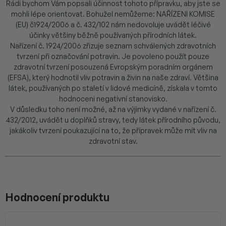
Rádi bychom Vám popsali účinnost tohoto přípravku, aby jste se
mohli lépe orientovat. Bohužel nemůžeme: NAŘÍZENI KOMISE
(EU) č1924/2006 a č. 432/102 nám nedovoluje uvádět léčivé
účinky většiny běžně používaných přírodních látek.
Nařízení č. 1924/2006 zřizuje seznam schválených zdravotních
tvrzení při označování potravin. Je povoleno použít pouze
zdravotní tvrzení posouzená Evropským poradním orgánem
(EFSA), který hodnotil vliv potravin a živin na naše zdraví. Většina
látek, používaných po staletí v lidové medicíně, získala v tomto
hodnoceni negativní stanovisko.
V důsledku toho není možné, až na výjimky vydané v nařízení č.
432/2012, uvádět u doplňků stravy, tedy látek přírodního původu,
jakákoliv tvrzení poukazující na to, že přípravek může mít vliv na
zdravotní stav.
Hodnocení produktu