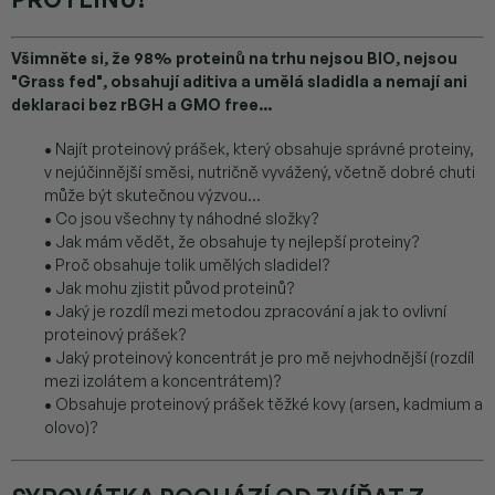
Všimněte si, že 98% proteinů na trhu nejsou BIO, nejsou
"Grass fed", obsahují aditiva a umělá sladidla a nemají ani
deklaraci bez rBGH a GMO free...
•
Najít proteinový prášek, který obsahuje správné proteiny,
v nejúčinnější směsi, nutričně vyvážený, včetně dobré chuti
může být skutečnou výzvou...
•
Co jsou všechny ty náhodné složky?
•
Jak mám vědět, že obsahuje ty nejlepší proteiny?
•
Proč obsahuje tolik umělých sladidel?
•
Jak mohu zjistit původ proteinů?
•
Jaký je rozdíl mezi metodou zpracování a jak to ovlivní
proteinový prášek?
•
Jaký proteinový koncentrát je pro mě nejvhodnější (rozdíl
mezi izolátem a koncentrátem)?
•
Obsahuje proteinový prášek těžké kovy (arsen, kadmium a
olovo)?