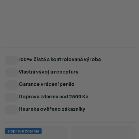
BIO Pure Power syrovátkový protein – čistá bílkovina pro
regeneraci.
Detailní informace
100% čistá a kontrolovaná výroba
Vlastní vývoj a receptury
Garance vrácení peněz
Doprava zdarma
nad 2500 Kč
Heureka ověřeno zákazníky
Doprava zdarma