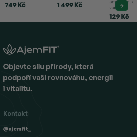
smoothie, káv
749 Kč
1 499 Kč
vaření.
129 Kč
Z
á
p
a
t
í
Objevte sílu přírody, která
podpoří vaši rovnováhu, energii
i vitalitu.
Kontakt
@ajemfit_