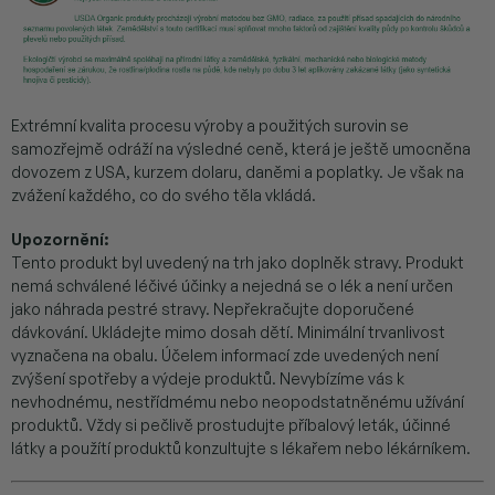
Extrémní kvalita procesu výroby a použitých surovin se
samozřejmě odráží na výsledné ceně, která je ještě umocněna
dovozem z USA, kurzem dolaru, daněmi a poplatky. Je však na
zvážení každého, co do svého těla vkládá.
Upozornění:
Tento produkt byl uvedený na trh jako doplněk stravy. Produkt
nemá schválené léčivé účinky a nejedná se o lék a není určen
jako náhrada pestré stravy. Nepřekračujte doporučené
dávkování. Ukládejte mimo dosah dětí. Minimální trvanlivost
vyznačena na obalu. Účelem informací zde uvedených není
zvýšení spotřeby a výdeje produktů. Nevybízíme vás k
nevhodnému, nestřídmému nebo neopodstatněnému užívání
produktů. Vždy si pečlivě prostudujte příbalový leták, účinné
látky a použítí produktů konzultujte s lékařem nebo lékárníkem.