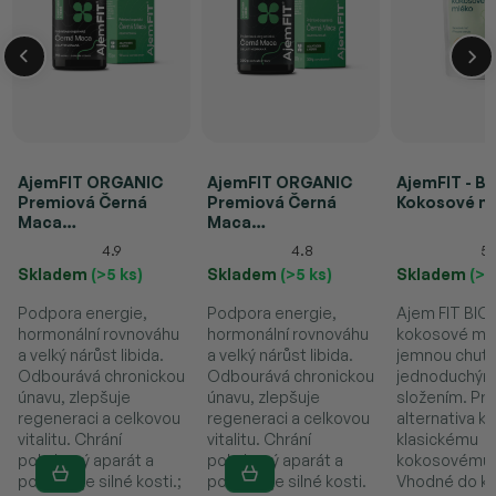
AjemFIT ORGANIC
AjemFIT ORGANIC
AjemFIT - BI
Premiová Černá
Premiová Černá
Kokosové m
Maca
Maca
(Želatinizovaná) – 90
(Želatinizovaná) - v
4.9
4.8
5.
kapslí (67,5g)
prášku (300g)
Skladem
(>5 ks)
Skladem
(>5 ks)
Skladem
(>5
Podpora energie,
Podpora energie,
Ajem FIT BIO
hormonální rovnováhu
hormonální rovnováhu
kokosové ml
a velký nárůst libida.
a velký nárůst libida.
jemnou chutí
Odbourává chronickou
Odbourává chronickou
jednoduchý
únavu, zlepšuje
únavu, zlepšuje
složením. Pra
regeneraci a celkovou
regeneraci a celkovou
alternativa k
vitalitu. Chrání
vitalitu. Chrání
klasickému
pohybový aparát a
pohybový aparát a
kokosovému 
podporuje silné kosti.;
podporuje silné kosti.
Vhodné do ka