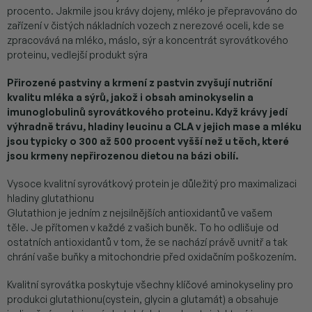
procento. Jakmile jsou krávy dojeny, mléko je přepravováno do
zařízení v čistých nákladních vozech z nerezové oceli, kde se
zpracovává na mléko, máslo, sýr a koncentrát syrovátkového
proteinu, vedlejší produkt sýra
Přirozené pastviny a krmení z pastvin zvyšují nutriční
kvalitu mléka a sýrů, jakož i obsah aminokyselin a
imunoglobulinů syrovátkového proteinu. Když krávy jedí
výhradně trávu, hladiny leucinu a CLA v jejich mase a mléku
jsou typicky o 300 až 500 procent vyšší než u těch, které
jsou krmeny nepřirozenou dietou na bázi obilí.
Vysoce kvalitní syrovátkový protein je důležitý pro maximalizaci
hladiny glutathionu
Glutathion je jedním z nejsilnějších antioxidantů ve vašem
těle. Je přítomen v každé z vašich buněk. To ho odlišuje od
ostatních antioxidantů v tom, že se nachází právě uvnitř a tak
chrání vaše buňky a mitochondrie před oxidačním poškozením.
Kvalitní syrovátka poskytuje všechny klíčové aminokyseliny pro
produkci glutathionu(cystein, glycin a glutamát) a obsahuje