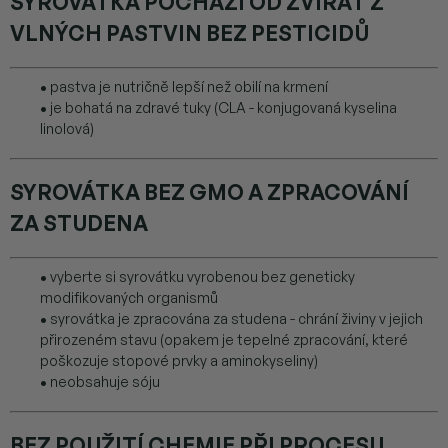
SYROVÁTKA POCHÁZÍ OD ZVÍŘAT Z
VLNÝCH PASTVIN BEZ PESTICIDŮ
•
pastva je nutričně lepší než obilí na krmení
•
je bohatá na zdravé tuky (CLA - konjugovaná kyselina
linolová)
SYROVÁTKA BEZ GMO A ZPRACOVÁNÍ
ZA STUDENA
•
vyberte si syrovátku vyrobenou bez geneticky
modifikovaných organismů
•
syrovátka je zpracována za studena - chrání živiny v jejich
přirozeném stavu (opakem je tepelné zpracování, které
poškozuje stopové prvky a aminokyseliny)
•
neobsahuje sóju
BEZ POUŽITÍ CHEMIE PŘI PROCESU