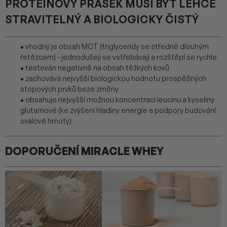
PROTEINOVÝ PRÁŠEK MUSÍ BÝT LEHCE
STRAVITELNÝ A BIOLOGICKY ČISTÝ
•
vhodný je obsah MCT (triglyceridy se středně dlouhým
řetězcem) - jednodušeji se vstřebávají a rozštěpí se rychle
•
testován negativně na obsah těžkých kovů
•
zachovává nejvyšší biologickou hodnotu prospěšných
stopových prvků beze změny
•
obsahuje nejvyšší možnou koncentraci leucinu a kyseliny
glutamové (ke zvýšení hladiny energie a podpory budování
svalové hmoty)
DOPORUČENÍ MIRACLE WHEY