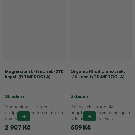
Magnesium L-Treonát -270
Organic Rhodiola extrakt
kapslí (DR MERCOLA)
-30 kapslí (DR.MERCOLA)
Průměrné hodnocení produktu je 4,8 z 5 hvězdiček.
Skladem
Skladem
Magnesium L-threonate –
BIO extrakt z rhodioly –
podpora kognitivních funkcí a
adaptogen pro více energie a
spánku.
odolnost vůči stresu.
2 907 Kč
659 Kč