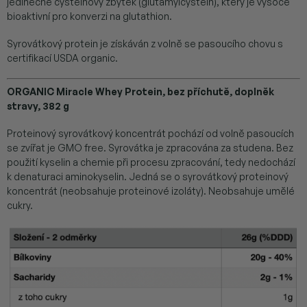
jedinečné cysteinový zbytek (glutamylcystein), který je vysoce
bioaktivní pro konverzi na glutathion.
Syrovátkový protein je získáván z volně se pasoucího chovu s
certifikací USDA organic.
ORGANIC Miracle Whey Protein, bez příchutě, doplněk
stravy, 382 g
Proteinový syrovátkový koncentrát pochází od volně pasoucích
se zvířat je GMO free. Syrovátka je zpracována za studena. Bez
použití kyselin a chemie při procesu zpracování, tedy nedochází
k denaturaci aminokyselin. Jedná se o syrovátkový proteinový
koncentrát (neobsahuje proteinové izoláty). Neobsahuje umělé
cukry.