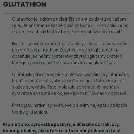
GLUTATHION
Glutathion je jedním z nejsilnějších antioxidantů ve vašem
těle. Je přítomen v každé z vašich buněk. To ho odlišuje od
ostatních antioxidantů v tom, že se nachází právě uvnitř.
Kvalitní syrovátka poskytuje všechny klíčové aminokyseliny
pro produkci glutathionu(cystein, glycin a glutamát) a
obsahuje jedinečný cysteinový zbytek (glutamylcystein),
který je vysoce bioaktivní pro konverzi na glutathion.
Glutamylcystein je vázaná molekula (cysteinu a glutamátu),
která se přirozeně vyskytuje v Albuminu - křehké imunitní
složce syrovátky. Tato molekula se výhradně nachází v
syrovátce a vzácně se objeví v jiných bílkovinách v potravě.
Proto jsou nativní syrovátkové bílkoviny nejlepší v podpoře
tvorby glutathionu.
Kromě toho, syrovátka poskytuje důležité co-faktory,
imunoglobuliny, laktoferin a alfa mléčný albumin (také