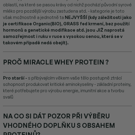
oblastí, na které se pasou krávy od nichž pochází původní syrové
mléko pro pozdější výrobu zastudena atd. - kategorie je toto
však možnostně a jednotně ta
NEJVYŠŠÍ (kdy záležitosti jako
je certifikace Organic(BIO), GRASS fed krmení, bez použití
hormonů a genetické modifikace atd. jsou JIŽ naprostá
samozřejmost i ruku v ruce s vysokou cenou, která se v
takovém případě nedá obejít).
PROČ MIRACLE WHEY PROTEIN ?
Pro starší -
s přibývajícím věkem vaše tělo postupně ztrácí
schopnost produkovat kritické aminokyseliny - základní proteiny,
které potřebujete pro výrobu energie, imunitní akce a tvorbu
svalů
NA CO SI DÁT POZOR PŘI VÝBĚRU
VHODNÉHO DOPLŇKU S OBSAHEM
PROTEINŮ?