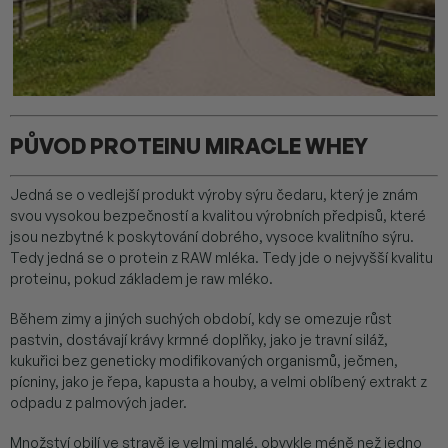
PŮVOD PROTEINU MIRACLE WHEY
Jedná se o vedlejší produkt výroby sýru čedaru, který je znám
svou vysokou bezpečností a kvalitou výrobních předpisů, které
jsou nezbytné k poskytování dobrého, vysoce kvalitního sýru.
Tedy jedná se o protein z RAW mléka. Tedy jde o nejvyšší kvalitu
proteinu, pokud základem je raw mléko.
Během zimy a jiných suchých období, kdy se omezuje růst
pastvin, dostávají krávy krmné doplňky, jako je travní siláž,
kukuřici bez geneticky modifikovaných organismů, ječmen,
pícniny, jako je řepa, kapusta a houby, a velmi oblíbený extrakt z
odpadu z palmových jader.
Množství obilí ve stravě je velmi malé, obvykle méně než jedno