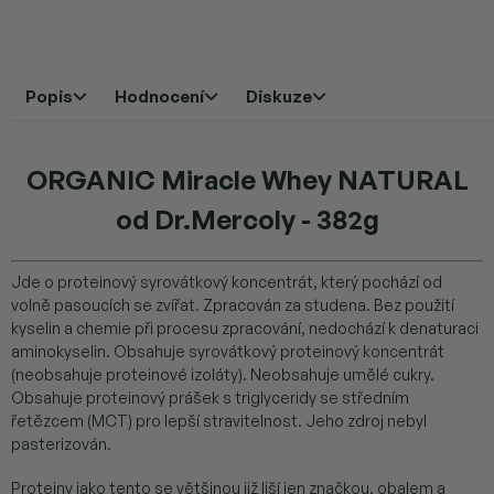
Popis
Hodnocení
Diskuze
ORGANIC Miracle Whey NATURAL
od Dr.Mercoly - 382g
Jde o proteinový syrovátkový koncentrát, který pochází od
volně pasoucích se zvířat. Zpracován za studena. Bez použití
kyselin a chemie při procesu zpracování, nedochází k denaturaci
aminokyselin. Obsahuje syrovátkový proteinový koncentrát
(neobsahuje proteinové izoláty). Neobsahuje umělé cukry.
Obsahuje proteinový prášek s triglyceridy se středním
řetězcem (MCT) pro lepší stravitelnost. Jeho zdroj nebyl
pasterizován.
Proteiny jako tento se většinou již liší jen značkou, obalem a