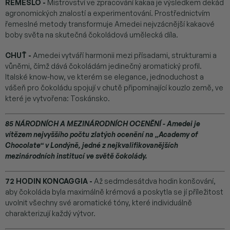
ŘEMESLO -
Mistrovství ve zpracování kakaa je výsledkem dekád
agronomických znalostí a experimentování. Prostřednictvím
řemeslné metody transformuje Amedei nejvzácnější kakaové
boby světa na skutečná čokoládová umělecká díla.
CHUŤ -
Amedei vytváří harmonii mezi přísadami, strukturami a
vůněmi, čímž dává čokoládám jedinečný aromatický profil.
Italské know-how, ve kterém se elegance, jednoduchost a
vášeň pro čokoládu spojují v chutě připomínající kouzlo země, ve
které je vytvořena: Toskánsko.
85 NÁRODNÍCH A MEZINÁRODNÍCH OCENĚNÍ
- Amedei je
vítězem nejvyššího počtu zlatých ocenění na „Academy of
Chocolate“ v Londýně, jedné z nejkvalifikovanějších
mezinárodních institucí ve světě čokolády.
72 HODIN KONCAGGIA
-
Až sedmdesátdva hodin konšování,
aby čokoláda byla maximálně krémová a poskytla se jí příležitost
uvolnit všechny své aromatické tóny, které individuálně
charakterizují každý výtvor.