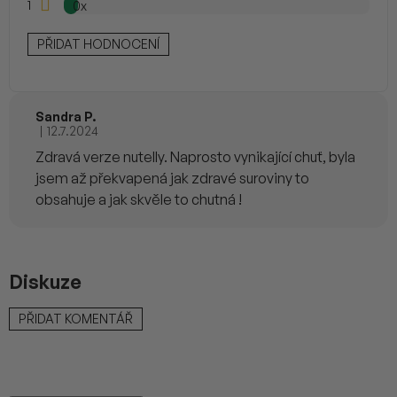
1
0x
PŘIDAT HODNOCENÍ
Sandra P.
|
12.7.2024
Hodnocení produktu je 4 z 5 hvězdiček.
Zdravá verze nutelly. Naprosto vynikající chuť, byla
jsem až překvapená jak zdravé suroviny to
obsahuje a jak skvěle to chutná !
Diskuze
PŘIDAT KOMENTÁŘ