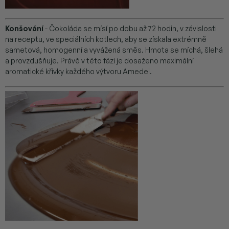
Konšování
- Čokoláda se mísí po dobu až 72 hodin, v závislosti
na receptu, ve speciálních kotlech, aby se získala extrémně
sametová, homogenní a vyvážená směs. Hmota se míchá, šlehá
a provzdušňuje. Právě v této fázi je dosaženo maximální
aromatické křivky každého výtvoru Amedei.