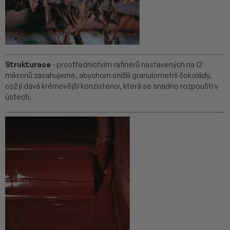
Strukturace
- prostřednictvím rafinérů nastavených na 12
mikronů zasahujeme, abychom snížili granulometrii čokolády,
což jí dává krémovější konzistenci, která se snadno rozpouští v
ústech.