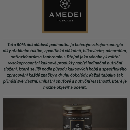
Tato 50% čokoládová pochoutka je bohatým zdrojem energie
díky stabilním tukům, specifické vláknině, bílkovinám, minerálům,
antioxidantům a teobrominu. Stejně jako všechny kvalitní
vysokoprocentní kakaové produkty nabízí jedinečné nutriční
složení, které se liší podle původu kakaových bobů a specifického
zpracování každé značky a druhu čokolády. Každá tabulka tak
přináší své vlastní, unikátní chuťové a nutriční vlastnosti, které je
možné objevit a ocenit.