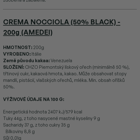
CREMA NOCCIOLA (50% BLACK) -
200g (AMEDEI)
HMOTNOST:
200g
VYROBENO:
Itálie
Země původu kakaa:
Venezuela
SLOŽENÍ:
CHZO Piemontský lískový ořech (minimálně 50 %),
třtinový cukr, kakaová hmota, kakao. Může obsahovat stopy
mandlí, pistácií, vlašských ořechů, mléka. Min. obsah oříšků
50%.
VÝŽIVOVÉ ÚDAJE NA 100 G:
Energetická hodnota 2407 kJ/579 kcal
Tuky 44g, z toho nasycené mastné kyseliny 9 g
Sacharidy 37 g, z toho cukry 35 g
Bílkoviny 8,8 g
Sůl 0,01g