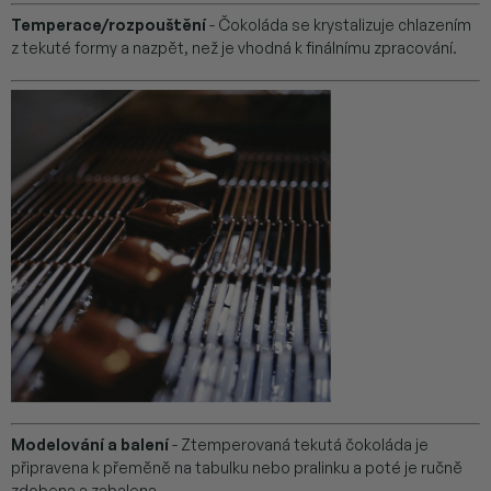
Temperace/rozpouštění
- Čokoláda se krystalizuje chlazením
z tekuté formy a nazpět, než je vhodná k finálnímu zpracování.
Modelování a balení
- Ztemperovaná tekutá čokoláda je
připravena k přeměně na tabulku nebo pralinku a poté je ručně
zdobena a zabalena.