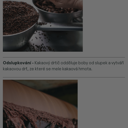
Odslupkování -
Kakaový drtič odděluje boby od slupek a vytváří
kakaovou drť, ze které se mele kakaová hmota.