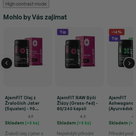
High-contrast mode
Mohlo by Vás zajímat
Tip
-14%
Tip
AjemFIT Olej z
AjemFIT RAW Býčí
AjemFIT
Žraločích Jater
Žlázy (Grass-fed) -
Ashwagand
(Squalen) - 90
80/240 kapslí
(Ayurvédský
tobolek (S
KSM66®) - 12
4.9
4.5
4.
Vitamínem D3)
(30g)
Skladem
(>5 ks)
Skladem
(>5 ks)
Skladem
(>5
Žraločí olej z jater s
Nejsilnější přírodní
Přírodní pod