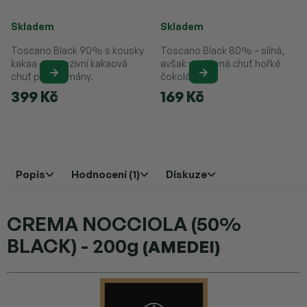
Průměrné hodnocení produktu je 
Skladem
Skladem
Toscano Black 90% s kousky
Toscano Black 80% – silná,
kakaa – intenzivní kakaová
avšak vyvážená chuť hořké
chuť pro gurmány.
čokolády.
399 Kč
169 Kč
Popis
Hodnocení (1)
Diskuze
CREMA NOCCIOLA (50%
BLACK) - 200g
(AMEDEI)