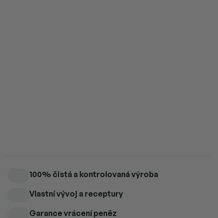
4 ks = sleva 5 %
284 Kč
/ ks
5 a více ks = sleva 6 %
281 Kč
/ ks
Přidat do košíku
Tmavý krém Crema Nocciola – intenzivní chuť lískových ořechů v
krémové konzistenci.
Detailní informace
100% čistá a kontrolovaná výroba
Vlastní vývoj a receptury
Garance vrácení peněz