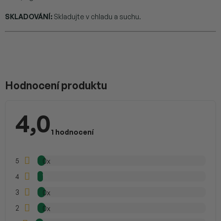
SKLADOVÁNÍ:
Skladujte v chladu a suchu.
V
ý
p
Hodnocení produktu
i
s
h
4,0
o
Průměrné
d
hodnocení
1 hodnocení
n
produktu
je
o
4,0
c
z
5
0x
e
5
hvězdiček.
n
4
1x
í
3
0x
2
0x