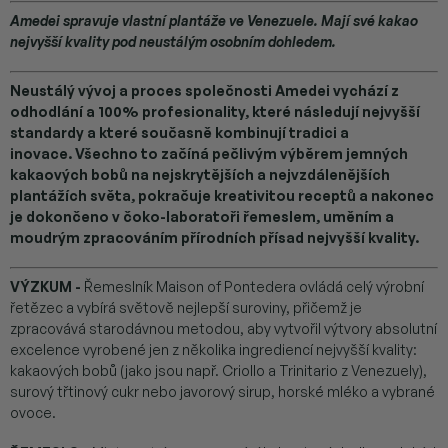
Amedei spravuje vlastní plantáže ve Venezuele. Mají své kakao
nejvyšší kvality pod neustálým osobním dohledem.
Neustálý vývoj a proces společnosti Amedei vychází z
odhodlání a 100% profesionality, které následují nejvyšší
standardy a které současně kombinují tradici a
inovace.
Všechno to začíná pečlivým výběrem jemných
kakaových bobů na nejskrytějších a nejvzdálenějších
plantážích světa, pokračuje kreativitou receptů a nakonec
je dokončeno v čoko-laboratoři řemeslem, uměním a
moudrým zpracováním přírodních přísad nejvyšší kvality.
VÝZKUM -
Řemeslník Maison of Pontedera ovládá celý výrobní
řetězec a vybírá světově nejlepší suroviny, přičemž je
zpracovává starodávnou metodou, aby vytvořil výtvory absolutní
excelence vyrobené jen z několika ingrediencí nejvyšší kvality:
kakaových bobů (jako jsou např. Criollo a Trinitario z Venezuely),
surový třtinový cukr nebo javorový sirup, horské mléko a vybrané
ovoce.