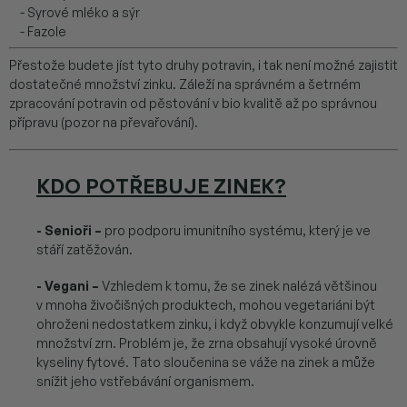
- Syrové mléko a sýr
- Fazole
Přestože budete jíst tyto druhy potravin, i tak není možné zajistit
dostatečné množství zinku. Záleží na správném a šetrném
zpracování potravin od pěstování v bio kvalitě až po správnou
přípravu (pozor na převařování).
KDO POTŘEBUJE ZINEK?
- Senioři –
pro podporu imunitního systému, který je ve
stáří zatěžován.
- Vegani –
Vzhledem k tomu, že se zinek nalézá většinou
v mnoha živočišných produktech, mohou vegetariáni být
ohroženi nedostatkem zinku, i když obvykle konzumují velké
množství zrn. Problém je, že zrna obsahují vysoké úrovně
kyseliny fytové. Tato sloučenina se váže na zinek a může
snížit jeho vstřebávání organismem.