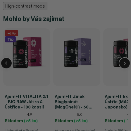
High-contrast mode
Mohlo by Vás zajímat
-6%
Tip
AjemFIT VITALITA 2:1
AjemFIT Zinek
AjemFIT Ext
– BIO RAW Játra &
Bisglycinát
Ústřic (MAGA
Ústřice - 180 kapslí
(MagChel®) - 60
Japonsko) -
kapslí
kapslí (36g)
4.9
5.0
4.
Skladem
(>5 ks)
Skladem
(>5 ks)
Skladem
(-1
Ultimátní přírodní
Vysoce vstřebatelná
Nejsilnější př