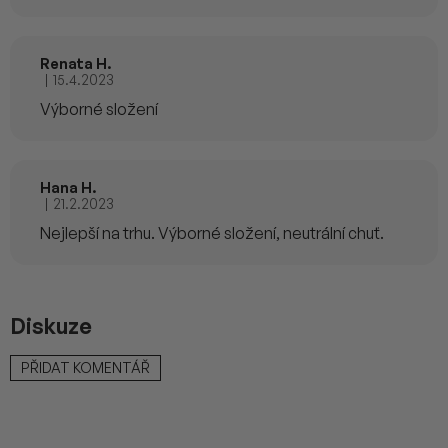
Renata H.
|
15.4.2023
Hodnocení produktu je 5 z 5 hvězdiček.
Výborné složení
Hana H.
|
21.2.2023
Hodnocení produktu je 5 z 5 hvězdiček.
Nejlepší na trhu. Výborné složení, neutrální chuť.
Diskuze
PŘIDAT KOMENTÁŘ