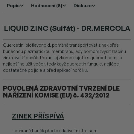
Popis
Hodnocení (8)
Diskuze
LIQUID ZINC (Sulfát) - DR.MERCOLA
Quercetin, bioflavonoid, pomáhá transportovat zinek přes
buněčnou plazmatickou membránu, aby pomohl zvýšit hladinu
zinku uvnitř buněk.
Pokud jej zkombinujete s quercetinem, je
nejlepší ho užít večer, tedy když quercetin funguje, nejlépe
dostatečně po jídle a před aplikací hořčíku.
POVOLENÁ ZDRAVOTNÍ TVRZENÍ DLE
NAŘÍZENÍ KOMISE (EU) č. 432/2012
ZINEK PŘÍSPÍVÁ
-
ochraně buněk před oxidativním stre­ sem