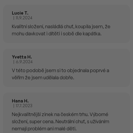
Lucie T.
|
11.9.2024
Hodnocení produktu je 5 z 5 hvězdiček.
Kvalitní složení, nasládlá chuť, koupila jsem, že
mohu davkovat i dítěti i sobě dle kapátka.
Yvetta H.
|
6.9.2024
Hodnocení produktu je 5 z 5 hvězdiček.
V této podobě jsem si to objednala poprvé a
věřím že jsem udělala dobře.
Hana H.
|
17.7.2023
Hodnocení produktu je 5 z 5 hvězdiček.
Nejkvalitnější zinek na českém trhu. Výborné
složení, super cena. Neutrální chuť, s užíváním
nemají problém ani malé děti.