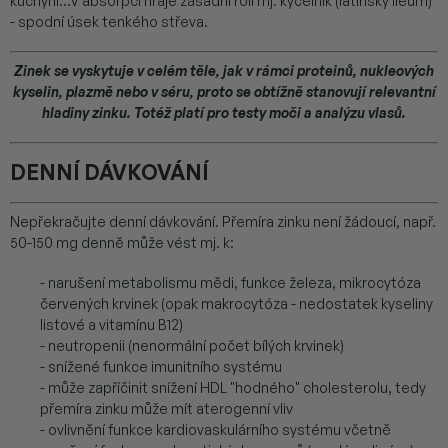
kuchyni...V absorpci hraje zásadní roli mj. kyčelník (latinsky ileum)
- spodní úsek tenkého střeva.
Zinek se vyskytuje v celém těle, jak v rámci proteinů, nukleových
kyselin, plazmě nebo v séru, proto se obtížně stanovují relevantní
hladiny zinku. Totéž platí pro testy moči a analýzu vlasů.
DENNÍ DÁVKOVÁNÍ
Nepřekračujte denní dávkování. Přemíra zinku není žádoucí, např.
50-150 mg denně může vést mj. k:
- narušení metabolismu mědi, funkce železa, mikrocytóza
červených krvinek (opak makrocytóza - nedostatek kyseliny
listové a vitamínu B12)
- neutropenii (nenormální počet bílých krvinek)
- snížené funkce imunitního systému
- může zapříčinit snížení HDL "hodného" cholesterolu, tedy
přemíra zinku může mít aterogenní vliv
- ovlivnění funkce kardiovaskulárního systému včetně