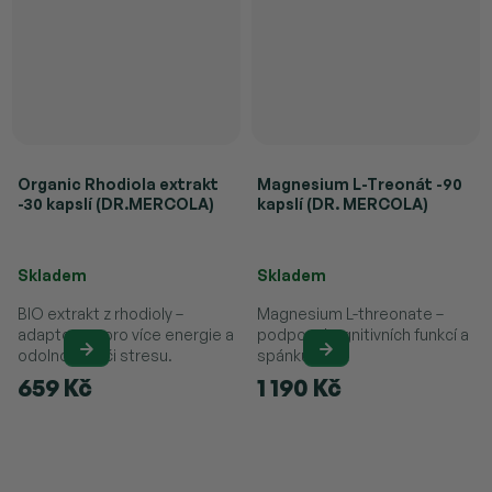
Organic Rhodiola extrakt
Magnesium L-Treonát -90
-30 kapslí (DR.MERCOLA)
kapslí (DR. MERCOLA)
Průměrné hodnocení produktu je 
Skladem
Skladem
BIO extrakt z rhodioly –
Magnesium L-threonate –
adaptogen pro více energie a
podpora kognitivních funkcí a
odolnost vůči stresu.
spánku.
659 Kč
1 190 Kč