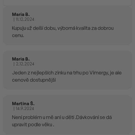
Maria B.
|
11.12.2024
Hodnocení produktu je 5 z 5 hvězdiček.
Kupuju už delší dobu, výborná kvalita za dobrou
cenu.
Maria B.
|
2.12.2024
Hodnocení produktu je 5 z 5 hvězdiček.
Jeden z nejlepších zinku na trhu po Vimergy, je ale
cenově dostupnější
Martina Š.
|
14.9.2024
Hodnocení produktu je 5 z 5 hvězdiček.
Není problém u mě ani u dětí .Dávkování se dá
upravit podle věku .