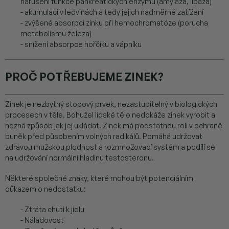
narušení funkce pankreatických enzymů (amyláza, lipáza)
- akumulaci v ledvinách a tedy jejich nadměrné zatížení
- zvýšené absorpci zinku při hemochromatóze (porucha
metabolismu železa)
- snížení absorpce hořčíku a vápníku
PROČ POTŘEBUJEME ZINEK?
Zinek je nezbytný stopový prvek, nezastupitelný v biologických
procesech v těle. Bohužel lidské tělo nedokáže zinek vyrobit a
nezná způsob jak jej ukládat.
Zinek
má podstatnou roli v ochraně
buněk před působením volných radikálů. Pomáhá udržovat
zdravou
mužskou plodnost
a rozmnožovací systém a podílí se
na udržování normální hladinu testosteronu.
Některé společné znaky, které mohou být potenciálním
důkazem o nedostatku:
- Ztráta chuti k jídlu
- Náladovost