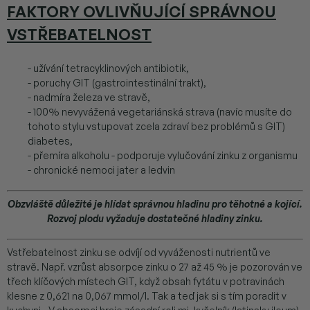
FAKTORY OVLIVŇUJÍCÍ SPRÁVNOU
VSTŘEBATELNOST
- užívání tetracyklinových antibiotik,
- poruchy GIT (gastrointestinální trakt),
- nadmíra železa ve stravě,
- 100% nevyvážená vegetariánská strava (navíc musíte do
tohoto stylu vstupovat zcela zdraví bez problémů s GIT)
diabetes,
- přemíra alkoholu - podporuje vylučování zinku z organismu
- chronické nemoci jater a ledvin
Obzvláště důležité je hlídat správnou hladinu pro těhotné a kojící.
Rozvoj plodu vyžaduje dostatečné hladiny zinku.
Vstřebatelnost zinku se odvíjí od
vyváženosti nutrientů ve
stravě.
Např. vzrůst absorpce zinku o 27 až 45 % je pozorován ve
třech klíčových místech GIT, když obsah fytátu v potravinách
klesne z 0,621 na 0,067 mmol/l. Tak a teď jak si s tím poradit v