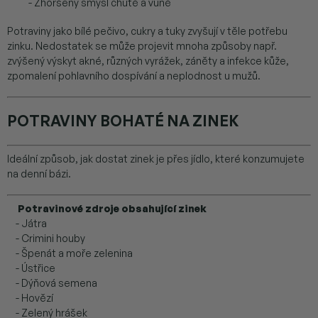
- Zhoršený smysl chutě a vůně
Potraviny jako bílé pečivo, cukry a tuky zvyšují v těle potřebu
zinku. Nedostatek se může projevit mnoha způsoby např.
zvýšený výskyt akné, různých vyrážek, záněty a infekce kůže,
zpomalení pohlavního dospívání a neplodnost u mužů.
POTRAVINY BOHATÉ NA ZINEK
Ideální způsob, jak dostat zinek je přes jídlo, které konzumujete
na denní bázi.
Potravinové zdroje obsahující zinek
- Játra
- Crimini houby
- Špenát a moře zelenina
- Ústřice
- Dýňová semena
- Hovězí
- Zelený hrášek