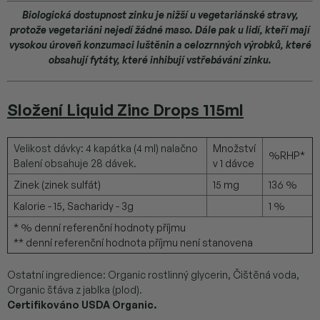
Biologická dostupnost zinku je nižší u vegetariánské stravy,
protože vegetariáni nejedí žádné maso. Dále pak u lidí, kteří mají
vysokou úroveň konzumaci luštěnin a celozrnných výrobků, které
obsahují fytáty, které inhibují vstřebávání zinku.
Slož
ení
Liquid Zinc Drops 115ml
Velikost dávky: 4 kapátka (4 ml) nalačno
Množství
%RHP*
Balení obsahuje 28 dávek.
v 1 dávce
Zinek (zinek sulfát)
15 mg
136 %
Kalorie - 15, Sacharidy - 3g
1 %
* % denní referenční hodnoty příjmu
** denní referenční hodnota příjmu není stanovena
Ostatní ingredience: Organic rostlinný glycerin, Čištěná voda,
Organic šťáva z jablka (plod).
Certifikováno USDA Organic.