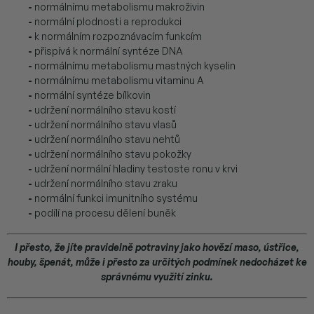
-
normálnímu metabolismu makroživin
-
normální plodnosti a reprodukci
-
k normálním rozpoznávacím funkcím
-
přispívá k normální syntéze DNA
-
normálnímu metabolismu mastných kyse­lin
-
normálnímu metabolismu vitaminu A
-
normální syntéze bílkovin
-
udržení normálního stavu kostí
-
udržení normálního stavu vlasů
-
udržení normálního stavu nehtů
-
udržení normálního stavu pokožky
-
udržení normální hladiny testoste­ ronu v krvi
-
udržení normálního stavu zraku
-
normální funkci imunitního systému
-
podílí na procesu dělení buněk
I přesto, že jíte pravidelně potraviny jako hovězí maso, ústřice,
houby, špenát, může i přesto za určitých podmínek nedocházet ke
správnému využití zinku.