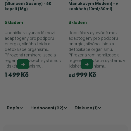
(Sluncem Sušený) - 60
Manukovým Medem) - v
kapslí (15g)
kapkách (10ml/30ml)
Průměrné hodnocení produktu je 4,9 z 5 hvězdiček.
Průměrné hodnocení produktu je 
Skladem
Skladem
Jednička v ayurvédě mezi
Jednička v ayurvédě mezi
adaptogeny pro podporu
adaptogeny pro podporu
energie, silného libida a
energie, silného libida a
detoxikace organismu.
detoxikace organismu.
Přirozená remineralizace a
Přirozená remineralizace a
regenerace všech systému v
regenerace všech systému v
lidském organismu.
lidském organismu.
1 499 Kč
999 Kč
od
Popis
Hodnocení (92)
Diskuze (1)