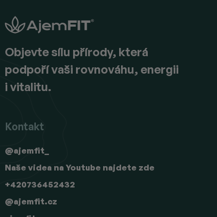
p
a
t
í
Objevte sílu přírody, která
podpoří vaši rovnováhu, energii
i vitalitu.
Kontakt
@ajemfit_
Naše videa na Youtube najdete zde
+420736452432
@ajemfit.cz