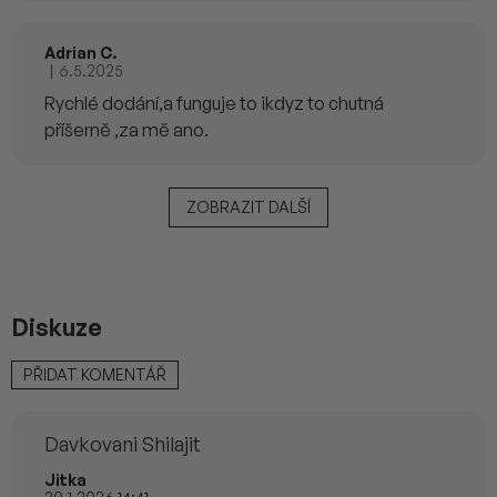
Adrian C.
|
6.5.2025
Hodnocení produktu je 4 z 5 hvězdiček.
Rychlé dodání,a funguje to ikdyz to chutná
příšerně ,za mě ano.
ZOBRAZIT DALŠÍ
O
v
l
á
d
a
Diskuze
c
í
p
V
PŘIDAT KOMENTÁŘ
r
ý
v
p
k
i
y
Davkovani Shilajit
s
v
d
ý
Jitka
i