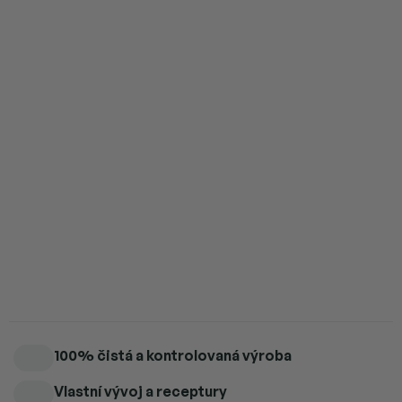
4 ks = sleva 5 %
1 424 Kč
/ ks
5 a více ks = sleva 6 %
1 409 Kč
/ ks
Přidat do košíku
100% čistý prémiový shilajit zlaté třídy pro lepší imunitu, energii,
regeneraci, detoxikaci, odolnost, paměť, podporu zdraví i
kognitivních funkcí a správnou funkci štítné žlázy.
Detailní informace
100% čistá a kontrolovaná výroba
Vlastní vývoj a receptury