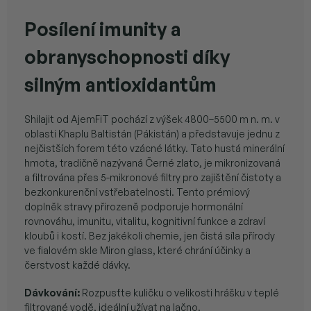
Posílení imunity a
obranyschopnosti díky
silným antioxidantům
Shilajit od AjemFiT pochází z výšek 4800–5500 m n. m. v
oblasti Khaplu Baltistán (Pákistán) a představuje jednu z
nejčistších forem této vzácné látky. Tato hustá minerální
hmota, tradičně nazývaná Černé zlato, je mikronizovaná
a filtrována přes 5-mikronové filtry pro zajištění čistoty a
bezkonkurenční vstřebatelnosti. Tento prémiový
doplněk stravy přirozeně podporuje hormonální
rovnováhu, imunitu, vitalitu, kognitivní funkce a zdraví
kloubů i kostí. Bez jakékoli chemie, jen čistá síla přírody
ve fialovém skle Miron glass, které chrání účinky a
čerstvost každé dávky.
Dávkování:
Rozpusťte kuličku o velikosti hrášku v teplé
filtrované vodě, ideální užívat na lačno.