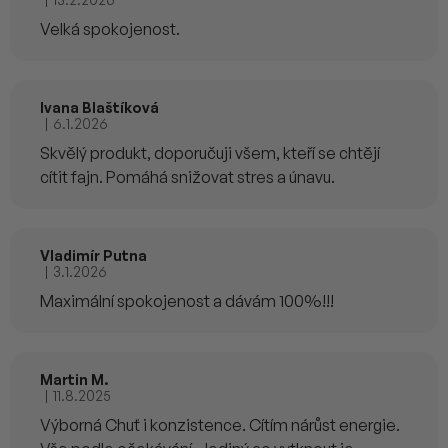
Hodnocení produktu je 5 z 5 hvězdiček.
Velká spokojenost.
Ivana Blaštíková
|
6.1.2026
Hodnocení produktu je 5 z 5 hvězdiček.
Skvělý produkt, doporučuji všem, kteří se chtějí
cítit fajn. Pomáhá snižovat stres a únavu.
Vladimír Putna
|
3.1.2026
Hodnocení produktu je 5 z 5 hvězdiček.
Maximální spokojenost a dávám 100%!!!
Martin M.
|
11.8.2025
Hodnocení produktu je 4 z 5 hvězdiček.
Výborná Chuť i konzistence. Cítím nárůst energie.