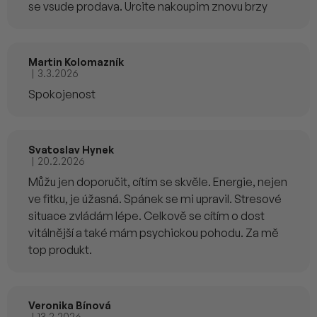
se vsude prodava. Urcite nakoupim znovu brzy
Martin Kolomazník
|
3.3.2026
Hodnocení produktu je 5 z 5 hvězdiček.
Spokojenost
Svatoslav Hynek
|
20.2.2026
Hodnocení produktu je 5 z 5 hvězdiček.
Můžu jen doporučit, cítím se skvěle. Energie, nejen
ve fitku, je úžasná. Spánek se mi upravil. Stresové
situace zvládám lépe. Celkově se cítím o dost
vitálnější a také mám psychickou pohodu. Za mě
top produkt.
Veronika Bínová
|
13.2.2026