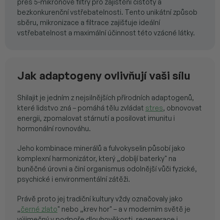
přes 5-mikronové filtry pro zajištění čistoty a
bezkonkurenční vstřebatelnosti. Tento unikátní způsob
sběru, mikronizace a filtrace zajišťuje ideální
vstřebatelnost a maximální účinnost této vzácné látky.
Jak adaptogeny ovlivňují vaši sílu
Shilajit je jedním z nejsilnějších přírodních adaptogenů,
které lidstvo zná – pomáhá tělu zvládat
stres
, obnovovat
energii, zpomalovat stárnutí a posilovat imunitu i
hormonální rovnováhu.
Jeho kombinace minerálů a fulvokyselin působí jako
komplexní harmonizátor, který „dobíjí baterky" na
buněčné úrovni a činí organismus odolnější vůči fyzické,
psychické i environmentální zátěži.
Právě proto jej tradiční kultury vždy označovaly jako
„
černé zlato
" nebo „krev hor" – a v moderním světě je
výjimečný v podpoře dlouhověkosti, regenerace i