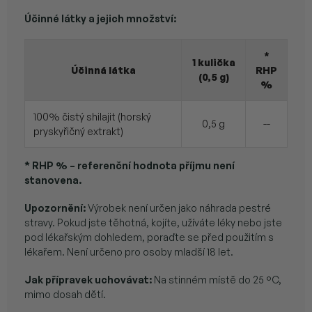
Účinné látky a jejich množství:
*
1 kulička
Účinná látka
RHP
(0,5 g)
%
100% čistý shilajit (horský
0,5 g
--
pryskyřičný extrakt)
* RHP % – referenční hodnota příjmu není
stanovena.
Upozornění:
Výrobek není určen jako náhrada pestré
stravy. Pokud jste těhotná, kojíte, užíváte léky nebo jste
pod lékařským dohledem, poraďte se před použitím s
lékařem. Není určeno pro osoby mladší 18 let.
Jak přípravek uchovávat:
Na stinném místě do 25 °C,
mimo dosah dětí.