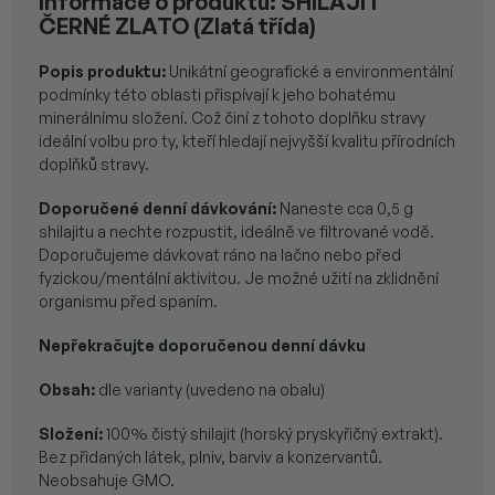
Informace o produktu: SHILAJIT
ČERNÉ ZLATO (Zlatá třída)
Popis produktu:
Unikátní geografické a environmentální
podmínky této oblasti přispívají k jeho bohatému
minerálnímu složení. Což činí z tohoto doplňku stravy
ideální volbu pro ty, kteří hledají nejvyšší kvalitu přírodních
doplňků stravy.
Doporučené denní dávkování:
Naneste cca 0,5 g
shilajitu a nechte rozpustit, ideálně ve filtrované vodě.
Doporučujeme dávkovat ráno na lačno nebo před
fyzickou/mentální aktivitou. Je možné užití na zklidnění
organismu před spaním.
Nepřekračujte doporučenou denní dávku
Obsah:
dle varianty (uvedeno na obalu)
Složení:
100% čistý shilajit (horský pryskyřičný extrakt).
Bez přidaných látek, plniv, barviv a konzervantů.
Neobsahuje GMO.