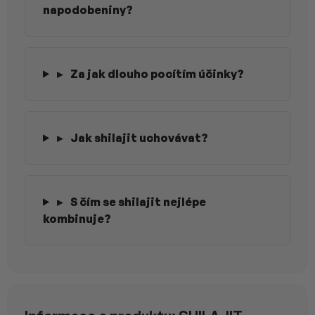
napodobeniny?
▸
Za jak dlouho pocítím účinky?
▸
Jak shilajit uchovávat?
▸
S čím se shilajit nejlépe
kombinuje?