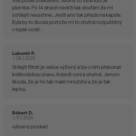
Vše podle očekávání. Jediný co vytknout je
plomba. Po 14 dnech nedrží tak doufám že mi
schilajit neuschne. Jestli ano tak přejdu na kapsle.
Byla by to škoda protože mi to chutná rozpuštěný
v teplé vodě .
Lubomír P.
|
28.7.2025
Hodnocení produktu je 5 z 5 hvězdiček.
Shilajit filtrát je velice výživný a lze s ním překonat
krátkodobou únavu. Krásně voní a chutná. Jenom
škoda, že je ho tak malé množství a že je tak
lepivý.
Róbert D.
|
17.7.2025
Hodnocení produktu je 5 z 5 hvězdiček.
výborný produkt