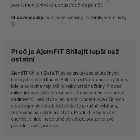
posílit mentální výkon, soustředění a paměť.
Klíčové složky:
huminové kyseliny, minerály, vitamíny B,
C
Proč je AjemFIT Shilajit lepší než
ostatní
AjemFIT Shilajit Zlatá Třída se získává ze skutečných
horských oblastí Khaplu Baltistán v Pákistánu ve výškách,
kde je surovina nejčistší a nejbohatší na živiny. Proces
mikronizace a pěti-mikronové filtrace zaručuje absenci
sedimentů i nečistot – jen hustá koncentrace účinných
adaptogenních látek. Každá šarže je ručně vybírána,
testovaná na kvalitu a čistotu. Produkt je balen bez
chemie, plnidel nebo umělých látek, pouze ve své
původní „živé" podobě.