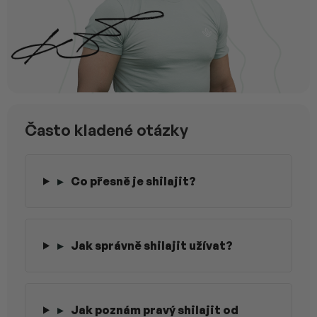
Často kladené otázky
▸
Co přesně je shilajit?
▸
Jak správně shilajit užívat?
▸
Jak poznám pravý shilajit od