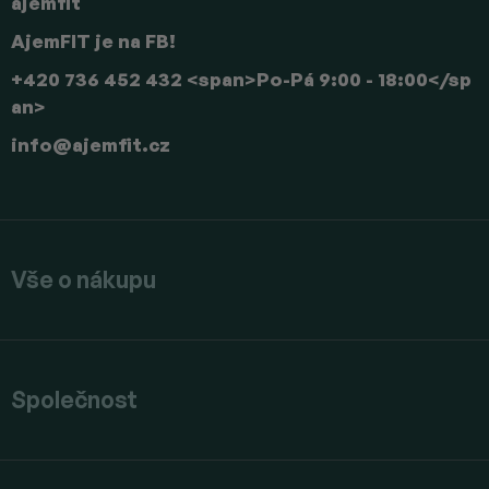
ajemfit
AjemFIT je na FB!
+420 736 452 432 <span>Po-Pá 9:00 - 18:00</sp
an>
info
@
ajemfit.cz
Vše o nákupu
Společnost