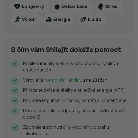
Longevity
Detoxikace
Stres
Výkon
Energie
Libido
S čím vám Shilajit dokáže pomoct
Posílení imunity a obranyschopnosti díky silným
antioxidantům
Vyrovnání
hormonální hladiny
u mužů i žen
Přirozené zvýšení vitality a buněčné energie (ATP)
Podpora kognitivních funkcí, paměti a koncentrace
Detoxikace těla (podpora vylučování těžkých kovů
a toxinů)
Zpomalení stárnutí díky vysokému obsahu
fulvokyselin