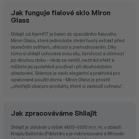
Jak funguje fialové sklo Miron
Glass
Shilajit od AjemFIT je balen do speciálního fialového
Miron Glass, které jednoduše chrání hustý extrakt před
slunečním světlem, vlhkostí a znehodnocením. Díky
tomu si shilajit uchovává svou sílu, čerstvost a účinnost
po dlouhou dobu – nikdy se neničí, neztrácí efekt a
můžete jej spolehlivě používat i při dlouhodobém
skladování. Sklenice je navíc elegantní a praktická pro
opakované použití doma – Miron Glass je prostě
„chytřejší obal pro produkty, které si zaslouží ochranu".
Jak zpracováváme Shilajit
Shilajit je získáván z výšek 4800–5500 m n. m. v oblasti
Khaplu Baltistán (Pákistán) a je mikronizovaný a filtrován