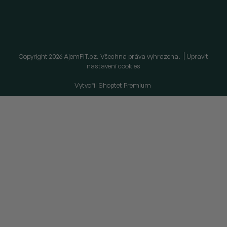
Copyright 2026
AjemFIT.cz
. Všechna práva vyhrazena.
Upravit
nastavení cookies
Vytvořil Shoptet Premium