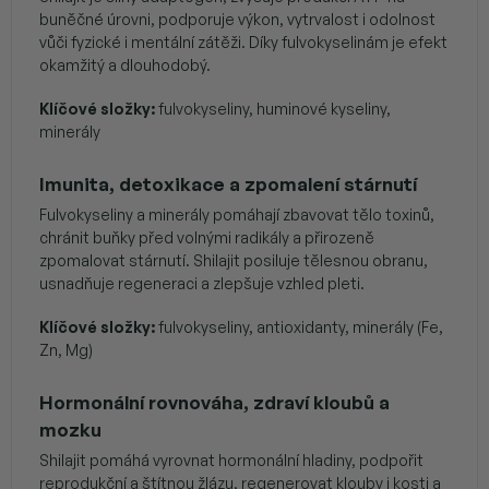
buněčné úrovni, podporuje výkon, vytrvalost i odolnost
vůči fyzické i mentální zátěži. Díky fulvokyselinám je efekt
okamžitý a dlouhodobý.
Klíčové složky:
fulvokyseliny, huminové kyseliny,
minerály
Imunita, detoxikace a zpomalení stárnutí
Fulvokyseliny a minerály pomáhají zbavovat tělo toxinů,
chránit buňky před volnými radikály a přirozeně
zpomalovat stárnutí. Shilajit posiluje tělesnou obranu,
usnadňuje regeneraci a zlepšuje vzhled pleti.
Klíčové složky:
fulvokyseliny, antioxidanty, minerály (Fe,
Zn, Mg)
Hormonální rovnováha, zdraví kloubů a
mozku
Shilajit pomáhá vyrovnat hormonální hladiny, podpořit
reprodukční a štítnou žlázu, regenerovat klouby i kosti a