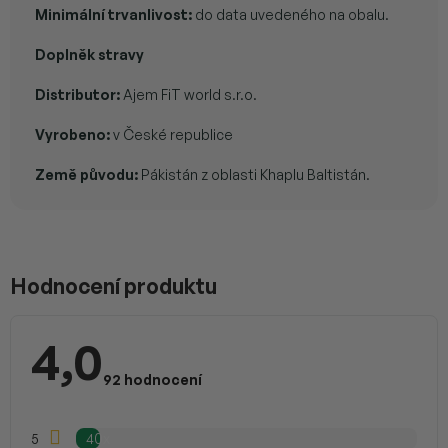
Minimální trvanlivost:
do data uvedeného na obalu.
Doplněk stravy
Distributor:
Ajem FiT world s.r.o.
Vyrobeno:
v České republice
Země původu:
Pákistán z oblasti Khaplu Baltistán.
V
ý
p
Hodnocení produktu
i
s
h
4,0
o
Průměrné
d
hodnocení
92 hodnocení
n
produktu
je
o
4,0
c
z
5
40x
e
5