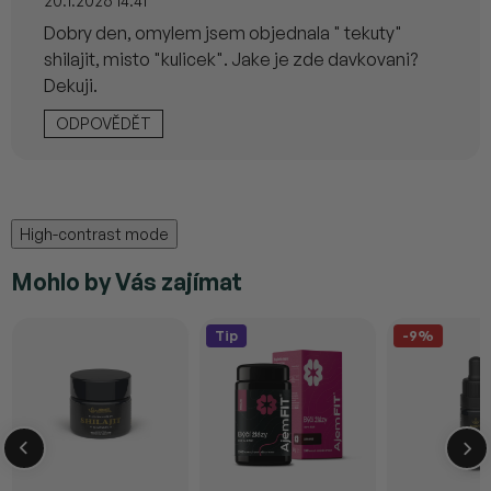
p
20.1.2026 14:41
s
i
Dobry den, omylem jsem objednala " tekuty"
s
k
u
shilajit, misto "kulicek". Jake je zde davkovani?
u
z
Dekuji.
í
ODPOVĚDĚT
High-contrast mode
Mohlo by Vás zajímat
Tip
-9%