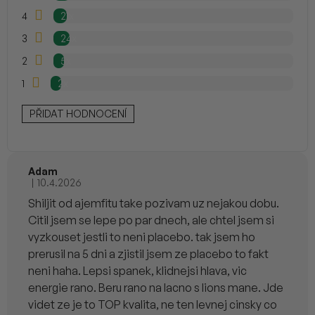
hvězdiček.
n
4
21x
í
3
24x
2
5x
1
2x
PŘIDAT HODNOCENÍ
Adam
|
10.4.2026
Hodnocení produktu je 5 z 5 hvězdiček.
Shiljit od ajemfitu take pozivam uz nejakou dobu.
Citil jsem se lepe po par dnech, ale chtel jsem si
vyzkouset jestli to neni placebo. tak jsem ho
prerusil na 5 dni a zjistil jsem ze placebo to fakt
neni haha. Lepsi spanek, klidnejsi hlava, vic
energie rano. Beru rano na lacno s lions mane. Jde
videt ze je to TOP kvalita, ne ten levnej cinsky co