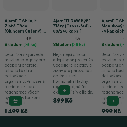
AjemFIT Shilajit
AjemFIT RAW Býčí
AjemFIT Shil
Zlatá Třída
Žlázy (Grass-fed) -
Manukovým
(Sluncem Sušený) -
80/240 kapslí
- v kapkách
60 kapslí (15g)
(10ml/30ml)
4.9
4.5
4.
Skladem
(>5 ks)
Skladem
(>5 ks)
Skladem
(>5
Jednička v ayurvédě
Nejsilnější přírodní
Jednička v a
mezi adaptogeny pro
adaptogen pro muže.
mezi adapto
podporu energie,
Specifické peptidy a
podporu ener
silného libida a
živiny pro přirozenou
silného libida
detoxikace
optimalizaci
detoxikace
organismu. Přirozená
hormonální hladiny,
organismu. P
remineralizace a
regeneraci, nárůst
remineralizac
regenerace všech
explozivní síly a libida.
regenerace 
systému v lidském
systému v li
899 Kč
organismu.
organismu.
1 499 Kč
999 Kč
Z
á