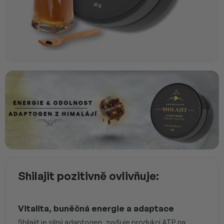
Shilajit pozitivně ovlivňuje:
Vitalita, buněčná energie a adaptace
Shilajit je silný adaptogen, zvyšuje produkci ATP na