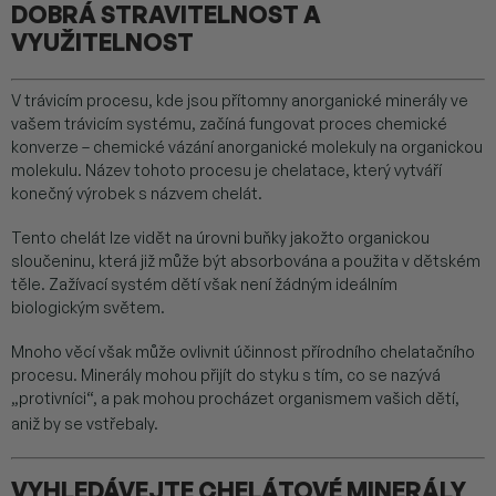
DOBRÁ STRAVITELNOST A
VYUŽITELNOST
V trávicím procesu, kde jsou přítomny anorganické minerály ve
vašem trávicím systému, začíná fungovat proces chemické
konverze – chemické vázání anorganické molekuly na organickou
molekulu. Název tohoto procesu je chelatace, který vytváří
konečný výrobek s názvem chelát.
Tento chelát lze vidět na úrovni buňky jakožto organickou
sloučeninu, která již může být absorbována a použita v dětském
těle. Zažívací systém dětí však není žádným ideálním
biologickým světem.
Mnoho věcí však může ovlivnit účinnost přírodního chelatačního
procesu. Minerály mohou přijít do styku s tím, co se nazývá
„protivníci“, a pak mohou procházet organismem vašich dětí,
aniž by se vstřebaly.
VYHLEDÁVEJTE CHELÁTOVÉ MINERÁLY