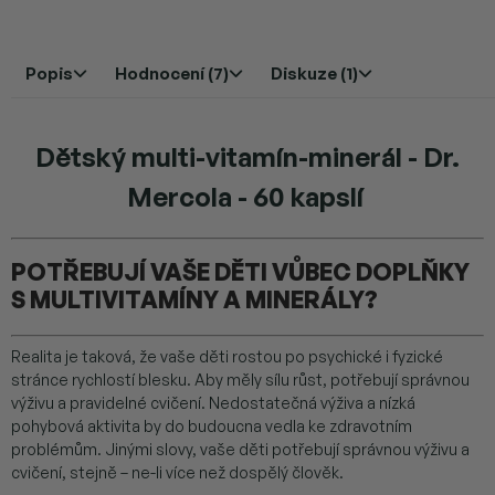
Popis
Hodnocení (7)
Diskuze (1)
Dětský multi-vitamín-minerál - Dr.
Mercola - 60 kapslí
POTŘEBUJÍ VAŠE DĚTI VŮBEC DOPLŇKY
S MULTIVITAMÍNY A MINERÁLY?
Realita je taková, že vaše děti rostou po psychické i fyzické
stránce rychlostí blesku. Aby měly sílu růst, potřebují správnou
výživu a pravidelné cvičení. Nedostatečná výživa a nízká
pohybová aktivita by do budoucna vedla ke zdravotním
problémům. Jinými slovy, vaše děti potřebují správnou výživu a
cvičení, stejně – ne-li více než dospělý člověk.