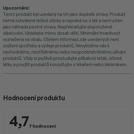
Upozornění:
Tento produkt byl uvedený na trh jako doplněk stravy. Produkt
nemá schválené léčivé účinky a nejedná se o lék a není určen
jako náhrada pestré stravy. Nepřekračujte doporučené
dávkování. Ukládejte mimo dosah dětí. Minimální trvanlivost
vyznačena na obalu. Účelem informací zde uvedených není
zvýšení spotřeby a výdeje produktů. Nevybízíme vás k
nevhodnému, nestřídmému nebo neopodstatněnému užívání
produktů. Vždy si pečlivě prostudujte příbalový leták, účinné
látky a použítí produktů konzultujte s lékařem nebo lékárníkem.
V
ý
p
Hodnocení produktu
i
s
h
4,7
o
Průměrné
d
hodnocení
7 hodnocení
n
produktu
je
o