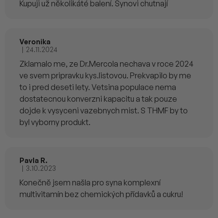
Kupuji už několikáté balení. Synovi chutnají
Veronika
|
24.11.2024
Hodnocení produktu je 5 z 5 hvězdiček.
Zklamalo me, ze Dr.Mercola nechava v roce 2024
ve svem pripravku kys.listovou. Prekvapilo by me
to i pred deseti lety. Vetsina populace nema
dostatecnou konverzni kapacitu a tak pouze
dojde k vysyceni vazebnych mist. S THMF by to
byl vyborny produkt.
Pavla R.
|
3.10.2023
Hodnocení produktu je 5 z 5 hvězdiček.
Konečně jsem našla pro syna komplexní
multivitamín bez chemických přídavků a cukru!