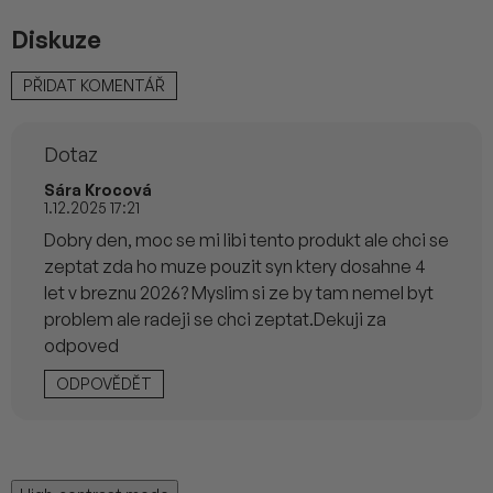
Diskuze
V
PŘIDAT KOMENTÁŘ
ý
p
i
Dotaz
s
d
Sára Krocová
i
1.12.2025 17:21
s
Dobry den, moc se mi libi tento produkt ale chci se
k
zeptat zda ho muze pouzit syn ktery dosahne 4
u
z
let v breznu 2026? Myslim si ze by tam nemel byt
í
problem ale radeji se chci zeptat.Dekuji za
odpoved
ODPOVĚDĚT