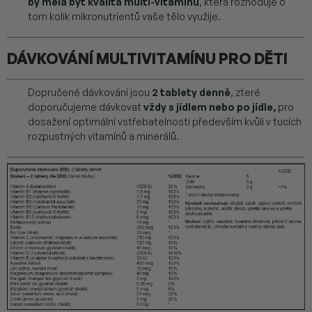
by měla být kvalita multi-vitamínu
, která rozhoduje o
tom kolik mikronutrientů vaše tělo využije.
DÁVKOVÁNÍ MULTIVITAMÍNU PRO DĚTI
Dopručené dávkování jsou
2 tablety denně
, zteré
doporučujeme dávkovat
vždy s jídlem nebo po jídle,
pro
dosažení optimální vstřebatelnosti především kvůli v tucích
rozpustných vitamínů a minerálů.