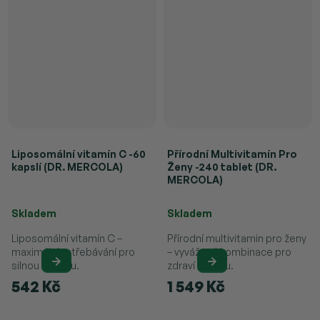
Liposomální vitamín C -60
Přírodní Multivitamín Pro
kapslí (DR. MERCOLA)
Ženy -240 tablet (DR.
MERCOLA)
Průměrné hodnocení produktu je 5,0 z 5 hvězdiček.
Průměrné hodnocení produktu je 
Skladem
Skladem
Liposomální vitamín C –
Přírodní multivitamin pro ženy
maximální vstřebávání pro
– vyvážená kombinace pro
silnou imunitu.
zdraví a krásu.
542 Kč
1 549 Kč