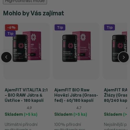
High-contrast mode
Mohlo by Vás zajímat
-6%
Tip
Tip
Tip
AjemFIT VITALITA 2:1
AjemFIT BIO Raw
AjemFIT RAW
– BIO RAW Játra &
Hovězí Játra (Grass-
Žlázy (Grass
Ústřice - 180 kapslí
fed) - 60/180 kapslí
80/240 kapsl
4.9
4.7
4.
Skladem
(>5 ks)
Skladem
(>5 ks)
Skladem
(>5
Ultimátní přírodní
100% přírodní
Nejsilnější př
multivitamín a
multivitamín pro
adaptogen p