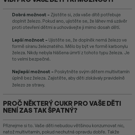
Dobrá možnost –
Zjistěte si, zda vaše dítě potřebuje
doplnit železo. Pokud ano, ujistěte se, že láhev má uzávěr
proti otevření dětmi a uchovávejte ji mimo dosah dětí.
Lepší možnost –
Ujistěte se, že doplněk nemá železo ve
formě síranu železnatého. Mělo by být ve formě karbonylu
železa. Nikdy nebyla hlášena úmrtí z tohoto typu železa. Je
to velmi bezpečné.
Nejlepší možnost –
Poskytněte svým dětem multivitamín
úplně bez železa. Zajistěte, aby děti získávaly pravidelně
železo ze stravy.
PROČ NĚKTERÝ CUKR PRO VAŠE DĚTI
NENÍ ZAS TAK ŠPATNÝ?
Přiznejme si to. Vaše děti nebudou většinou konzumovat nic,
natož multivitamín, pokud nechutná opravdu dobře. Takže