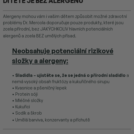
DÍTĚTE JE BEZ ALERGENŮ
Alergeny mohou vám i vašim dětem způsobit možné zdravotní
problémy Dr. Mercola doporučuje pouze produkty, které jsou
zcela přírodní, bez JAKÝCHKOLIV hlavních potenciálních
alergenů a zcela BEZ umělých přísad.
Neobsahuje
potenciální rizikové
složky a alergeny:
•
Sladidla – ujistěte se, že se jedná o přírodní sladidlo
a
nemá vysoký obsah fruktózy a kukuřičného sirupu
• Kvasnice a pšeničný lepek
• Protein sóji
• Mléčné složky
• Kukuřici
• Sodík a škrob
• Umělá barviva, konzervanty a příchutě