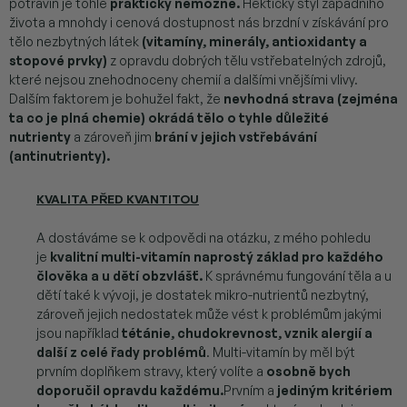
potravin je tohle
prakticky nemožné.
Hektický styl západního
života a mnohdy i cenová dostupnost nás brzdní v získávání pro
tělo nezbytných látek
(vitamíny, minerály, antioxidanty a
stopové prvky)
z opravdu dobrých tělu vstřebatelných zdrojů,
které nejsou znehodnoceny chemií a dalšími vnějšími vlivy.
Dalším faktorem je bohužel fakt, že
nevhodná strava (zejména
ta co je plná chemie) okrádá tělo o tyhle důležité
nutrienty
a zároveň jim
brání v jejich vstřebávání
(antinutrienty).
KVALITA PŘED KVANTITOU
A dostáváme se k odpovědi na otázku, z mého pohledu
je
kvalitní multi-vitamín naprostý základ pro každého
člověka a u dětí obzvlášť.
K správnému fungování těla a u
dětí také k vývoji, je dostatek mikro-nutrientů nezbytný,
zároveň jejich nedostatek může vést k problémům jakými
jsou například
tétánie, chudokrevnost, vznik alergií a
další z celé řady problémů
. Multi-vitamín by měl být
prvním doplňkem stravy, který volíte a
osobně bych
doporučil opravdu každému.
Prvním a
jediným kritériem