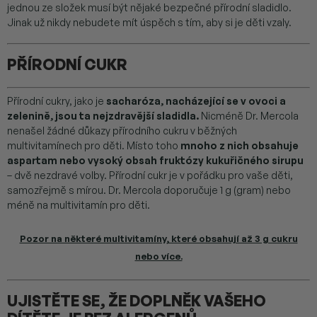
jednou ze složek musí být nějaké bezpečné přírodní sladidlo.
Jinak už nikdy nebudete mít úspěch s tím, aby si je děti vzaly.
PŘÍRODNÍ CUKR
Přírodní cukry, jako je
sacharóza, nacházející se v ovoci a
zelenině, jsou ta nejzdravější sladidla.
Nicméně Dr. Mercola
nenašel žádné důkazy přírodního cukru v běžných
multivitamínech pro děti. Místo toho
mnoho z nich obsahuje
aspartam nebo vysoký obsah fruktózy kukuřičného sirupu
– dvě nezdravé volby. Přírodní cukr je v pořádku pro vaše děti,
samozřejmě s mírou. Dr. Mercola doporučuje 1 g (gram) nebo
méně na multivitamín pro děti.
Pozor na některé multivitamíny, které obsahují až 3 g cukru
nebo více.
UJISTĚTE SE, ŽE DOPLNĚK VAŠEHO