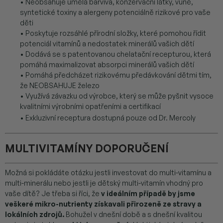
• Neobsahuje umělá barviva, konzervační látky, vůně,
syntetické toxiny a alergeny potenciálně rizikové pro vaše
děti
• Poskytuje rozsáhlé přírodní složky, které pomohou řídit
potenciál vitamínů a nedostatek minerálů vašich dětí
• Dodává se s patentovanou chelatační recepturou, která
pomáhá maximalizovat absorpci minerálů vašich dětí
• Pomáhá předcházet rizikovému předávkování dětmi tím,
že NEOBSAHUJE železo
• Využívá závazku od výrobce, který se může pyšnit vysoce
kvalitními výrobními opatřeními a certifikací
• Exkluzivní receptura dostupná pouze od Dr. Mercoly
MULTIVITAMÍNY DOPORUČENÍ
Možná si pokládáte otázku jestli investovat do multi-vitamínu a
multi-minerálu nebo jestli je dětský multi-vitamín vhodný pro
vaše dítě? Je třeba si říci, že
v ideálním případě by jsme
veškeré mikro-nutrienty získavali přirozeně ze stravy a
lokálních zdrojů.
Bohužel v dnešní době a s dnešní kvalitou