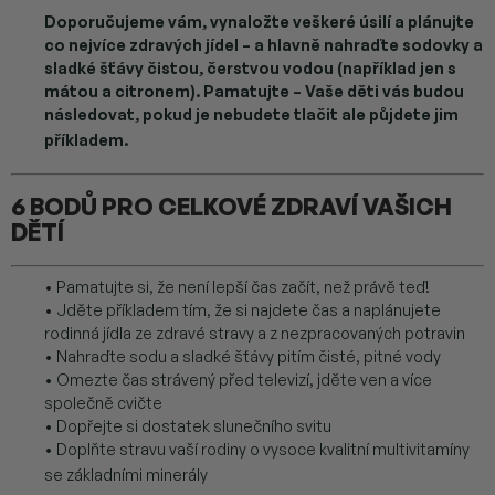
Doporučujeme vám, vynaložte veškeré úsilí a plánujte
co nejvíce zdravých jídel – a hlavně nahraďte sodovky a
sladké šťávy čistou, čerstvou vodou (například jen s
mátou a citronem). Pamatujte – Vaše děti vás budou
následovat, pokud je nebudete tlačit ale půjdete jim
příkladem.
6 BODŮ PRO CELKOVÉ ZDRAVÍ VAŠICH
DĚTÍ
• Pamatujte si, že není lepší čas začít, než právě teď!
• Jděte příkladem tím, že si najdete čas a naplánujete
rodinná jídla ze zdravé stravy a z nezpracovaných potravin
• Nahraďte sodu a sladké šťávy pitím čisté, pitné vody
• Omezte čas strávený před televizí, jděte ven a více
společně cvičte
• Dopřejte si dostatek slunečního svitu
• Doplňte stravu vaší rodiny o vysoce kvalitní multivitamíny
se základními minerály