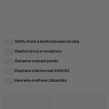
Přírodní multivitamin pro děti – podpora imunity a růstu.
Detailní informace
100% čistá a kontrolovaná výroba
Vlastní vývoj a receptury
Garance vrácení peněz
Doprava zdarma
nad 2500 Kč
Heureka ověřeno zákazníky