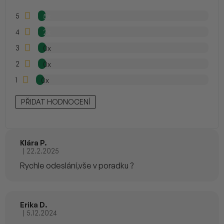
4,7
c
z
5
5x
e
5
hvězdiček.
n
4
2x
í
3
0x
2
0x
1
0x
PŘIDAT HODNOCENÍ
Klára P.
|
22.2.2025
Hodnocení produktu je 4 z 5 hvězdiček.
Rychle odeslání,vše v poradku ?
Erika D.
|
5.12.2024
Hodnocení produktu je 5 z 5 hvězdiček.