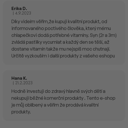
Erika D.
|
4.9.2023
Hodnocení produktu je 5 z 5 hvězdiček.
Díky videím věřím,že kupuji kvalitní produkt, od
informovaného poctivého člověka, který mému
chlapečkovi dodá potřebné vitamíny. Syn (2r a 3m)
zvládá pastilky vycumlat a každý den se těší, až
dostane vitamín takže mu nejspíš moc chutnají.
Určitě vyzkouším i další produkty z vašeho eshopu
Hana K.
|
21.2.2023
Hodnocení produktu je 5 z 5 hvězdiček.
Hodně investuji do zdravý hlavně svých dětí a
nekupuji běžné komerční produkty . Tento e-shop
je můj oblíbený a věřím že prodává kvalitní
produkty.