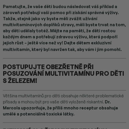
Pamatujte, že vaše děti budou následovat váš příklad a
zároveň potřebují vaši pomoc při získání správné výživy.
Takže, stejně jako vy byste měli zvážit užívání
multivitamínových doplňků stravy, měli byste trvat na tom,
aby děti udělaly totéž. Mějte na paměti, že děti rostou
každým dnem a potřebují zdravou výživu, která podpoří
jejich růst – ještě více než vy! Dejte dětem exkluzivní
multivitamín, který byl navržen tak, aby vám i jim pomohl.
POSTUPUJTE OBEZŘETNĚ PŘI
POSUZOVÁNÍ MULTIVITAMÍNU PRO DĚTI
S ŽELEZEM!
Většina multivitamínů pro děti obsahuje některé problematické
přísady a mohou být pro vaše děti vyloženě riskantní.
Dr.
Mercola upozorňuje, že příliš mnoho receptur obsahuje
umělé a potenciálně toxické látky.