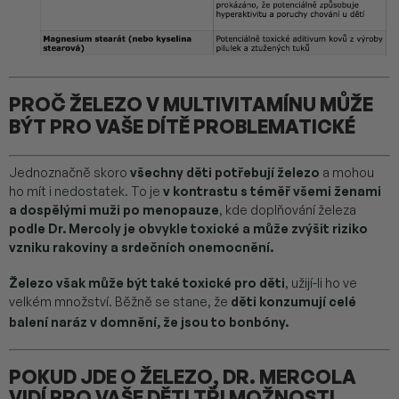
PROČ ŽELEZO V MULTIVITAMÍNU MŮŽE
BÝT PRO VAŠE DÍTĚ PROBLEMATICKÉ
Jednoznačně skoro
všechny děti potřebují železo
a mohou
ho mít i nedostatek. To je
v kontrastu s téměř všemi ženami
a dospělými muži po menopauze
, kde doplňování železa
podle Dr. Mercoly je obvykle toxické a může zvýšit riziko
vzniku rakoviny a srdečních onemocnění.
Železo však může být také toxické pro děti
, užijí-li ho ve
velkém množství. Běžně se stane, že
děti konzumují celé
balení naráz v domnění, že jsou to bonbóny.
POKUD JDE O ŽELEZO, DR. MERCOLA
VIDÍ PRO VAŠE DĚTI TŘI MOŽNOSTI